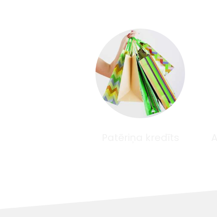
Patēriņa kredīts
A