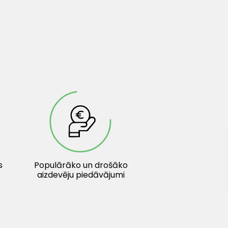
s
Populārāko un drošāko
aizdevēju piedāvājumi