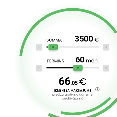
3500
€
SUMMA
60
mēn.
TERMIŅŠ
€
66
.05
IKMĒNEŠA MAKSĀJUMS
precīzu aprēķinu saņemsi
piedāvājumā