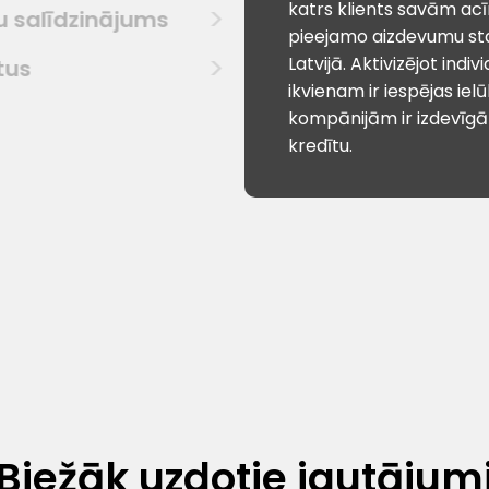
katrs klients savām ac
u salīdzinājums
pieejamo aizdevumu st
Latvijā. Aktivizējot indiv
tus
ikvienam ir iespējas ielū
kompānijām ir izdevīg
kredītu.
Biežāk uzdotie jautājum