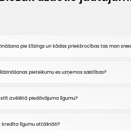
dzināšana pie Elīzings un kādas priekšrocības tas man snie
salīdzināšanas pieteikumu es uzņemos saistības?
kstīt izvēlētā piedāvājuma līgumu?
 kredīta līgumu attālināti?