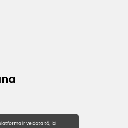
ana
latforma ir veidota tā, lai