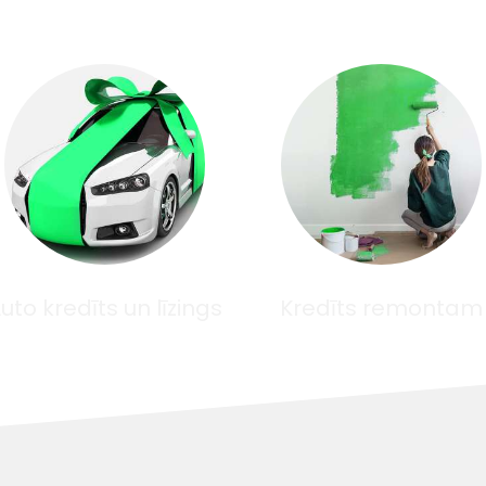
uto kredīts un līzings
Kredīts remontam