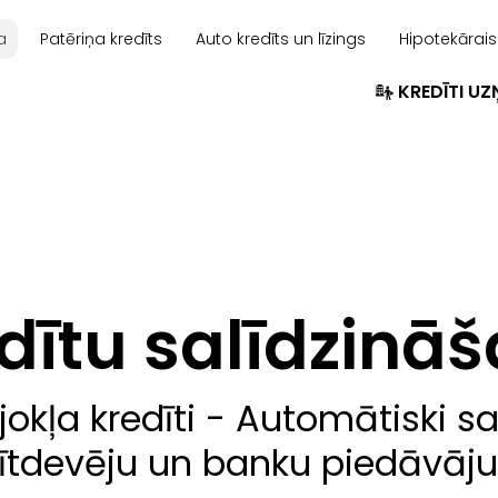
a
Patēriņa kredīts
Auto kredīts un līzings
Hipotekārais
KREDĪTI U
dītu salīdzinā
jokļa kredīti - Automātiski 
ītdevēju un banku piedāvā