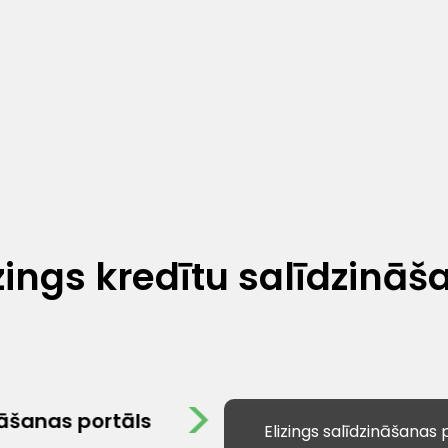
īzings kredītu salīdzināš
nāšanas portāls
Elizings salīdzināšanas p