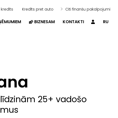
 kredīts
Kredīts pret auto
Citi finanšu pakalpojumi
ZŅĒMUMIEM
BIZNESAM
KONTAKTI
RU
šana
salīdzinām 25+ vadošo
jumus