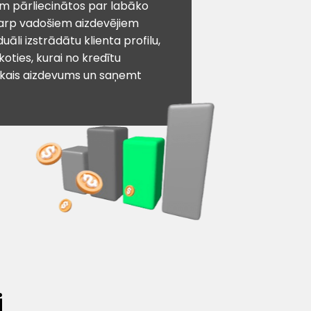
īm pārliecinātos par labāko
arp vadošiem aizdevējiem
iduāli izstrādātu klienta profilu,
koties, kurai no kredītu
ākais aizdevums un saņemt
i