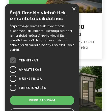
×
Šajā tīmekļa vietnē tiek
izmantotas sīkdatnes
Kā ietaupīt, uzlabojot
energoefektivitāti? TOP10
Šajā tīmekļa vietnē tiek izmantotas
sīkdatnes, lai uzlabotu lietotāju pieredzi.
darbi, ko paspēt vasarā
Izmantojot mūsu tīmekļa vietni, jūs
piekrītat visu sīkdatņu izmantošanai
Kā ietaupīt, uzlabojot energoefektivitāti? TOP10
saskaņā ar mūsu sīkdatņu politiku.
Lasīt
darbi, ko paspēt vasarā Kamēr termometra
vairāk
stabiņš rā...
TEHNISKĀS
ANALĪTISKĀS
MĀRKETINGA
FUNKCIONĀLĀS
PIEKRIST VISĀM