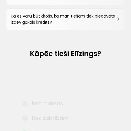
Kā es varu būt drošs, ka man tiešām tiek piedāvāts
izdevīgākais kredīts?
Kāpēc tieši Elīzings?
Bez maksas
Bez saistībām