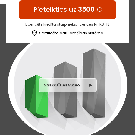
Pieteikties uz
3500
€
Licencēts kredīta starpnieks: licences Nr. KS-18
Sertificēta datu drošības sistēma
Noskatīties video