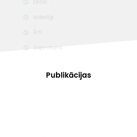
Droši
Izdevīgi
Ērti
Saprotami
Publikācijas