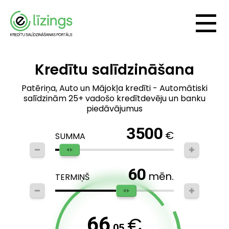
Kredītu salīdzināšana
Patēriņa, Auto un Mājokļa kredīti - Automātiski
salīdzinām 25+ vadošo kredītdevēju un banku
piedāvājumus
3500
€
SUMMA
60
mēn.
TERMIŅŠ
€
66
.05