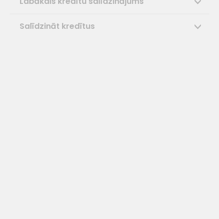
Labākais kredītu salīdzinājums
Salīdzināt kredītus