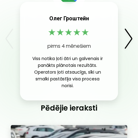
Олег Гроштейн
★
★
★
★
★
pirms 4 mēnešiem
Viss notika ļoti ātri un galvenais ir
panākts plānotais rezultāts.
Operators ļoti atsaucīgs, sīki un
smalki pastāstīja visa procesa
norisi.
Pēdējie ieraksti