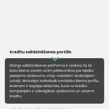
Kredītu salīdzināšanas portāls
Elizings salīdzināšanas platforma ir veidota tā, lai
katrs klients savām acīm pārliecinātos par labāko
pieejamo aizdevumu starp vadošiem aizdevējiem
Latvijā. Aktivizējot individuāli izstrādātu klienta profilu,
ikvienam ir iespējas ielūkoties, kurai no kredītu
kompānijām ir izdevīgākais aizdevums un saņemt
kredītu.