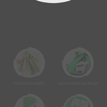
Patēriņa kredīts
Auto kredīts un līzings