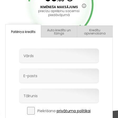
IKMĒNEŠA MAKSĀJUMS
precīzu aprēķinu saņemsi
piedāvājumā
Auto kredīts un
Kredītu
Patēriņa kredīts
līzings
apvienošana
Piekrišana
privātuma politikai