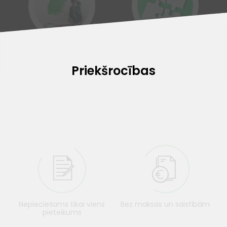
Kredīts remontam
Kredītu apvienošana
Priekšrocības
Nepieciešams tikai viens
Bez maksas un saistībām
pieteikums