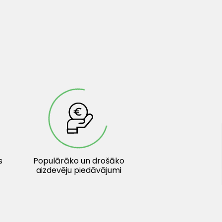
s
Populārāko un drošāko
aizdevēju piedāvājumi