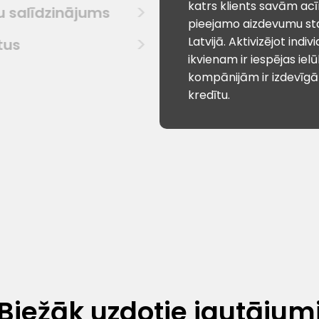
katrs klients savām ac
u salīdzinājums
pieejamo aizdevumu st
Latvijā. Aktivizējot indiv
tus
ikvienam ir iespējas ielū
kompānijām ir izdevīg
kredītu.
Biežāk uzdotie jautājum