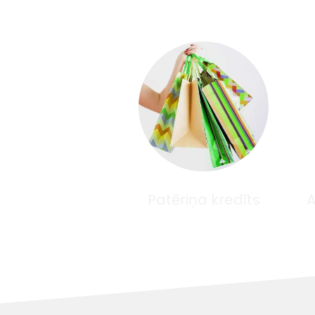
Patēriņa kredīts
A