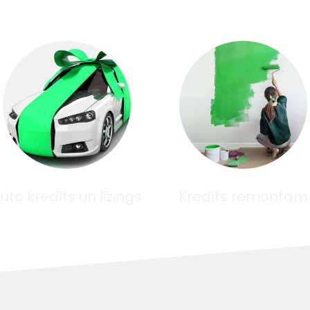
uto kredīts un līzings
Kredīts remontam