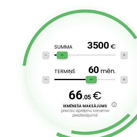
3500
€
SUMMA
60
mēn.
TERMIŅŠ
€
66
.05
IKMĒNEŠA MAKSĀJUMS
precīzu aprēķinu saņemsi
piedāvājumā