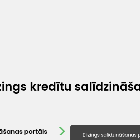
īzings kredītu salīdzināš
nāšanas portāls
Elizings salīdzināšanas p