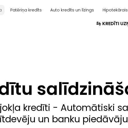
a
Patēriņa kredīts
Auto kredīts un līzings
Hipotekārais
KREDĪTI U
dītu salīdzinā
jokļa kredīti - Automātiski 
ītdevēju un banku piedāvā