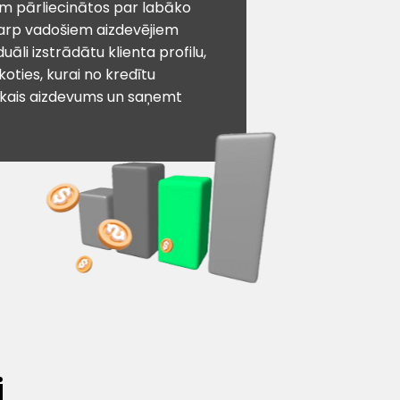
īm pārliecinātos par labāko
arp vadošiem aizdevējiem
iduāli izstrādātu klienta profilu,
koties, kurai no kredītu
ākais aizdevums un saņemt
i