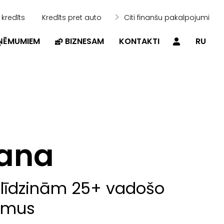
 kredīts
Kredīts pret auto
Citi finanšu pakalpojumi
ZŅĒMUMIEM
BIZNESAM
KONTAKTI
RU
šana
salīdzinām 25+ vadošo
jumus