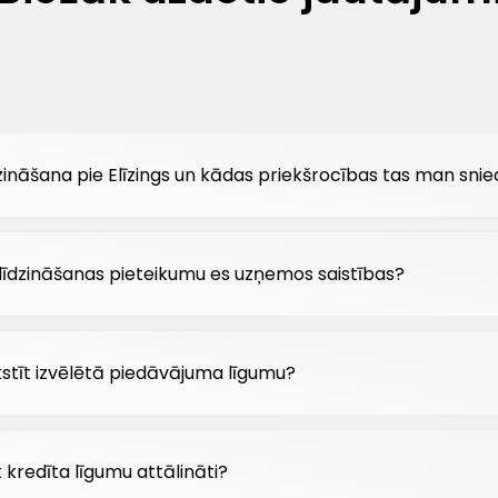
dzināšana pie Elīzings un kādas priekšrocības tas man snie
salīdzināšanas pieteikumu es uzņemos saistības?
kstīt izvēlētā piedāvājuma līgumu?
 kredīta līgumu attālināti?