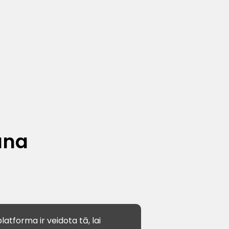
ana
latforma ir veidota tā, lai