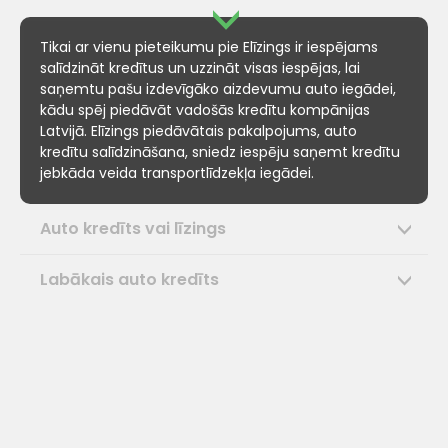
Tikai ar vienu pieteikumu pie Elīzings ir iespējams
salīdzināt kredītus un uzzināt visas iespējas, lai
saņemtu pašu izdevīgāko aizdevumu auto iegādei,
kādu spēj piedāvāt vadošās kredītu kompānijas
Latvijā. Elīzings piedāvātais pakalpojums, auto
kredītu salīdzināšana, sniedz iespēju saņemt kredītu
jebkāda veida transportlīdzekļa iegādei.
Auto kredīts vai līzings
Labākais auto kredīts