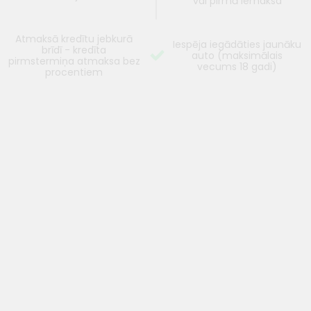
vai pirmā iemaksa
Atmaksā kredītu jebkurā
Iespēja iegādāties jaunāku
brīdī - kredīta
auto (maksimālais
pirmstermiņa atmaksa bez
vecums 18 gadi)
procentiem