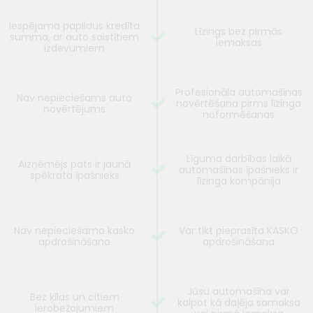
Iespējama papildus kredīta
Līzings bez pirmās
summa, ar auto saistītiem
iemaksas
izdevumiem
Profesionāla automašīnas
Nav nepieciešams auto
novērtēšana pirms līzinga
novērtējums
noformēšanas
Līguma darbības laikā
Aizņēmējs pats ir jaunā
automašīnas īpašnieks ir
spēkrata īpašnieks
līzinga kompānija
Nav nepieciešama kasko
Var tikt pieprasīta KASKO
apdrošināšana
apdrošināšana
Jūsu automašīna var
Bez ķīlas un citiem
kalpot kā daļēja samaksa
ierobežojumiem