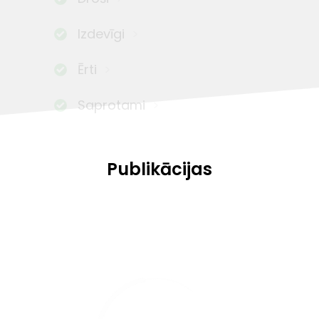
Izdevīgi
Ērti
Saprotami
Publikācijas