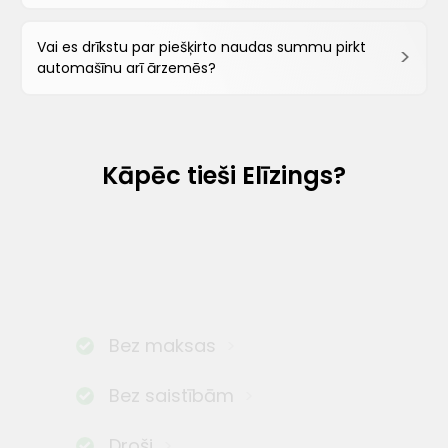
Vai es drīkstu par piešķirto naudas summu pirkt
automašīnu arī ārzemēs?
Kāpēc tieši Elīzings?
Bez maksas
Bez saistībām
Droši