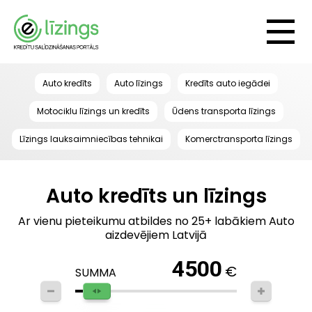
Auto kredīts
Auto līzings
Kredīts auto iegādei
Motociklu līzings un kredīts
Ūdens transporta līzings
Līzings lauksaimniecības tehnikai
Komerctransporta līzings
Auto kredīts un līzings
Ar vienu pieteikumu atbildes no 25+ labākiem Auto
aizdevējiem Latvijā
4500
€
SUMMA