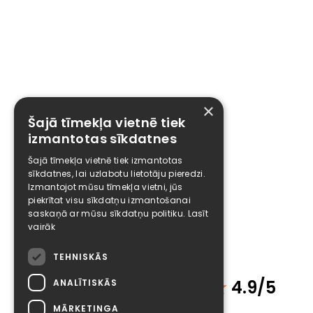
×
Šajā tīmekļa vietnē tiek
izmantotas sīkdatnes
Šajā tīmekļa vietnē tiek izmantotas
sīkdatnes, lai uzlabotu lietotāju pieredzi.
Izmantojot mūsu tīmekļa vietni, jūs
piekrītat visu sīkdatņu izmantošanai
saskaņā ar mūsu sīkdatņu politiku.
Lasīt
vairāk
TEHNISKĀS
Klientu atsauksmes
★
4.9/5
ANALĪTISKĀS
MĀRKETINGA