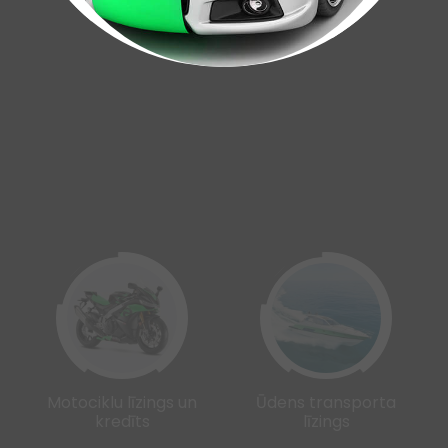
Motociklu līzings un
Ūdens transporta
kredīts
līzings