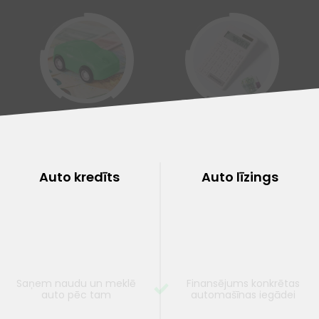
Kredīts pret auto ķīlu
Kredītu
refinansēšana
Auto kredīts
Auto līzings
Saņem naudu un meklē
Finansējums konkrētas
auto pēc tam
automašīnas iegādei