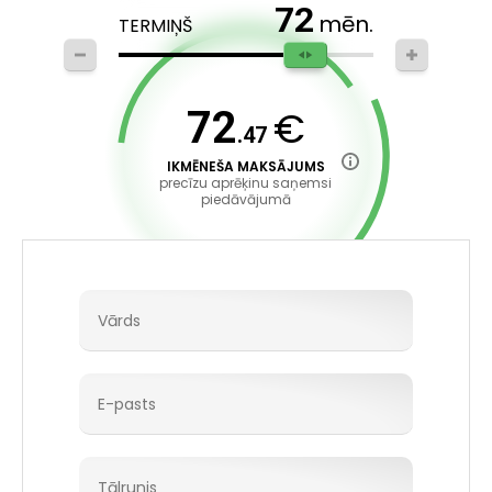
72
mēn.
TERMIŅŠ
€
72
.47
IKMĒNEŠA MAKSĀJUMS
precīzu aprēķinu saņemsi
piedāvājumā