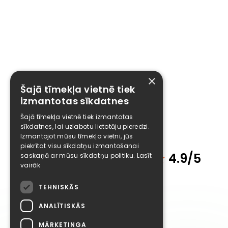
×
Šajā tīmekļa vietnē tiek
izmantotas sīkdatnes
Šajā tīmekļa vietnē tiek izmantotas
sīkdatnes, lai uzlabotu lietotāju pieredzi.
Izmantojot mūsu tīmekļa vietni, jūs
piekrītat visu sīkdatņu izmantošanai
Klientu atsauksmes
★
4.9/5
saskaņā ar mūsu sīkdatņu politiku.
Lasīt
vairāk
TEHNISKĀS
ANALĪTISKĀS
MĀRKETINGA