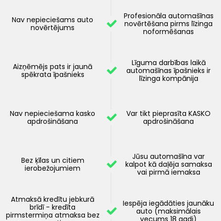
Profesionāla automašīnas
Nav nepieciešams auto
novērtēšana pirms līzinga
novērtējums
noformēšanas
Līguma darbības laikā
Aizņēmējs pats ir jaunā
automašīnas īpašnieks ir
spēkrata īpašnieks
līzinga kompānija
Nav nepieciešama kasko
Var tikt pieprasīta KASKO
apdrošināšana
apdrošināšana
Jūsu automašīna var
Bez ķīlas un citiem
kalpot kā daļēja samaksa
ierobežojumiem
vai pirmā iemaksa
Atmaksā kredītu jebkurā
Iespēja iegādāties jaunāku
brīdī - kredīta
auto (maksimālais
pirmstermiņa atmaksa bez
vecums 18 gadi)