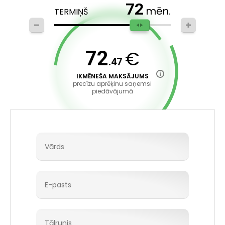
72
mēn.
TERMIŅŠ
€
72
.47
IKMĒNEŠA MAKSĀJUMS
precīzu aprēķinu saņemsi
piedāvājumā