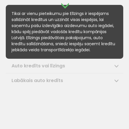
Tikai ar vienu pieteikumu pie Elīzings ir iespējams
salīdzināt kredītus un uzzināt visas iespējas, lai
saņemtu pašu izdevīgāko aizdevumu auto iegādei,
kādu spēj piedāvāt vadošās kredītu kompānijas
Latvijā. Elīzings piedāvātais pakalpojums, auto
kredītu salīdzināšana, sniedz iespēju saņemt kredītu
jebkāda veida transportlīdzekļa iegādei.
Auto kredīts vai līzings
Labākais auto kredīts