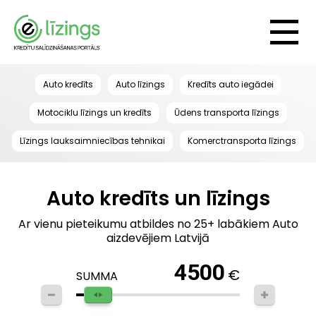
Auto kredīts
Auto līzings
Kredīts auto iegādei
Motociklu līzings un kredīts
Ūdens transporta līzings
Līzings lauksaimniecības tehnikai
Komerctransporta līzings
Auto kredīts un līzings
Ar vienu pieteikumu atbildes no 25+ labākiem Auto
aizdevējiem Latvijā
4500
€
SUMMA