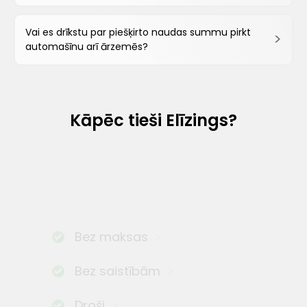
Vai es drīkstu par piešķirto naudas summu pirkt
automašīnu arī ārzemēs?
Kāpēc tieši Elīzings?
Bez maksas
Bez saistībām
Droši