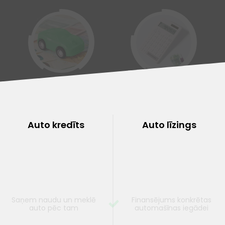
Kredīts pret auto ķīlu
Kredītu
refinansēšana
Auto kredīts
Auto līzings
Saņem naudu un meklē
Finansējums konkrētas
auto pēc tam
automašīnas iegādei