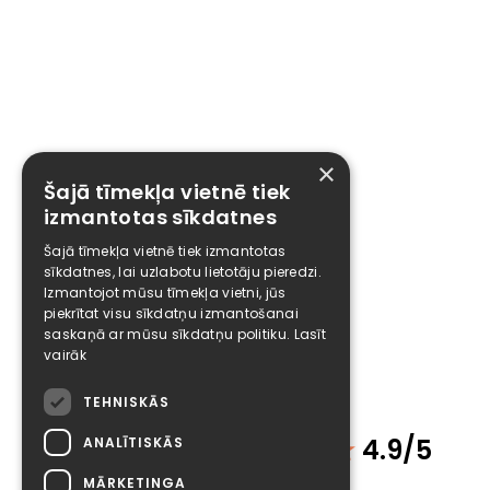
×
Šajā tīmekļa vietnē tiek
izmantotas sīkdatnes
Šajā tīmekļa vietnē tiek izmantotas
sīkdatnes, lai uzlabotu lietotāju pieredzi.
Izmantojot mūsu tīmekļa vietni, jūs
piekrītat visu sīkdatņu izmantošanai
saskaņā ar mūsu sīkdatņu politiku.
Lasīt
vairāk
TEHNISKĀS
Klientu atsauksmes
★
4.9/5
ANALĪTISKĀS
MĀRKETINGA