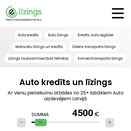
Auto kredīts
Auto līzings
Kredīts auto iegādei
Motociklu līzings un kredīts
Ūdens transporta līzings
Līzings lauksaimniecības tehnikai
Komerctransporta līzings
Auto kredīts un līzings
Ar vienu pieteikumu atbildes no 25+ labākiem Auto
aizdevējiem Latvijā
4500
€
SUMMA