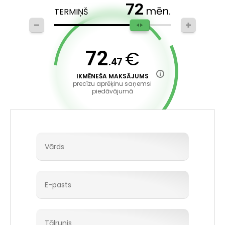
72
mēn.
TERMIŅŠ
€
72
.47
IKMĒNEŠA MAKSĀJUMS
precīzu aprēķinu saņemsi
piedāvājumā