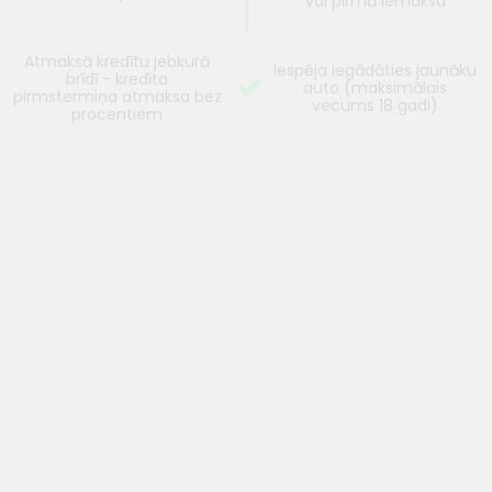
vai pirmā iemaksa
Atmaksā kredītu jebkurā
Iespēja iegādāties jaunāku
brīdī - kredīta
auto (maksimālais
pirmstermiņa atmaksa bez
vecums 18 gadi)
procentiem