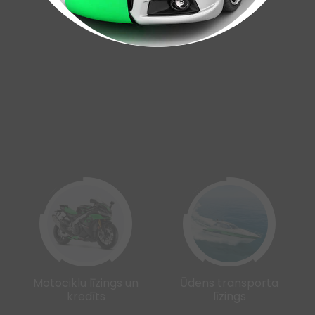
Motociklu līzings un
Ūdens transporta
kredīts
līzings