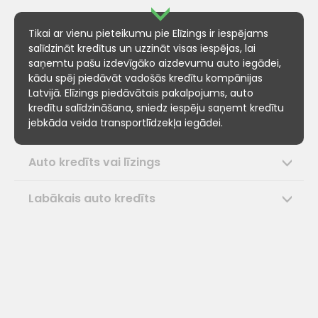
Tikai ar vienu pieteikumu pie Elīzings ir iespējams
salīdzināt kredītus un uzzināt visas iespējas, lai
saņemtu pašu izdevīgāko aizdevumu auto iegādei,
kādu spēj piedāvāt vadošās kredītu kompānijas
Latvijā. Elīzings piedāvātais pakalpojums, auto
kredītu salīdzināšana, sniedz iespēju saņemt kredītu
jebkāda veida transportlīdzekļa iegādei.
Auto kredīts vai līzings
Labākais auto kredīts