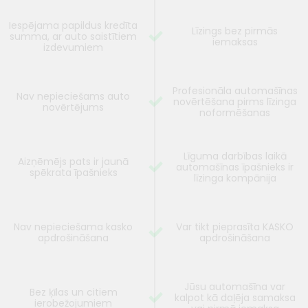
Iespējama papildus kredīta
Līzings bez pirmās
summa, ar auto saistītiem
iemaksas
izdevumiem
Profesionāla automašīnas
Nav nepieciešams auto
novērtēšana pirms līzinga
novērtējums
noformēšanas
Līguma darbības laikā
Aizņēmējs pats ir jaunā
automašīnas īpašnieks ir
spēkrata īpašnieks
līzinga kompānija
Nav nepieciešama kasko
Var tikt pieprasīta KASKO
apdrošināšana
apdrošināšana
Jūsu automašīna var
Bez ķīlas un citiem
kalpot kā daļēja samaksa
ierobežojumiem