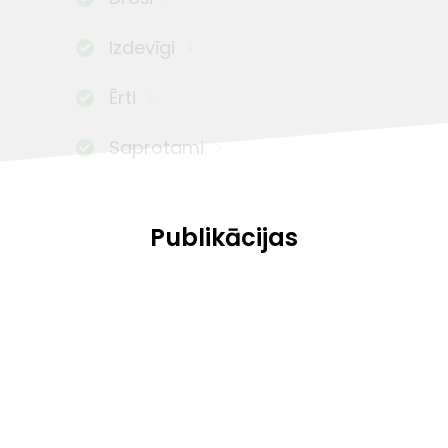
Izdevīgi
Ērti
Saprotami
Publikācijas