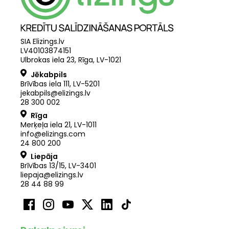
SIA Elizings.lv
LV40103874151
Ulbrokas iela 23, Rīga, LV-1021
Jēkabpils
Brīvības iela 111, LV-5201
jekabpils@elizings.lv
28 300 002
Rīga
Merķeļa iela 21
,
LV
-
1011
info@elizings.com
24 800 200
Liepāja
Brīvības 13/15, LV-3401
liepaja@elizings.lv
28 44 88 99