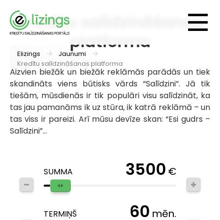
Kredītu salīdzināšanas
platforma
Elizings
Jaunumi
Kredītu salīdzināšanas platforma
Aizvien biežāk un biežāk reklāmās parādās un tiek
skandināts viens būtisks vārds “Salīdzini”. Jā tik
tiešām, mūsdienās ir tik populāri visu salīdzināt, ka
tas jau pamanāms ik uz stūra, ik katrā reklāmā – un
tas viss ir pareizi. Arī mūsu devīze skan: “Esi gudrs –
Salīdzini”...
3500
€
SUMMA
60
mēn.
TERMIŅŠ