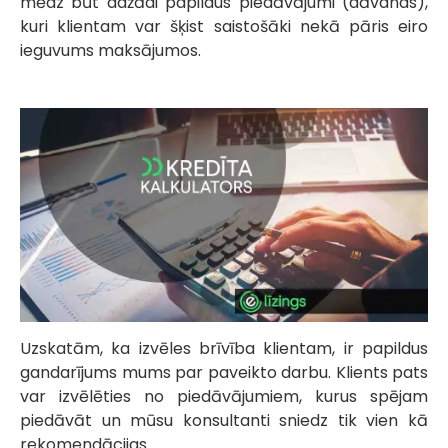
mēdz būt dažādi papildus piedāvājumi (dāvanas),
kuri klientam var šķist saistošāki nekā pāris eiro
ieguvums maksājumos.
Uzskatām, ka izvēles brīvība klientam, ir papildus
gandarījums mums par paveikto darbu. Klients pats
var izvēlēties no piedāvājumiem, kurus spējam
piedāvāt un mūsu konsultanti sniedz tik vien kā
rekomendācijas.