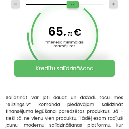
65.
€
73
*mēneša minimālais
maksājums
Kredītu salīdzināšana
Salīdzināt var ļoti daudz un dažādi, taču mēs
“eLizings.lv” komanda piedāvājam salīdzināt
finansējuma iegūšanai paredzētos produktus. Jā –
tieši tā, ne vienu vien produktu. Tādēļ esam radījuši
jaunu, modernu salīdzināšanas platformu, kur