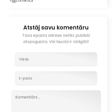
njgcnmkhcx
Atstāj savu komentāru
Tava epasta adrese netiks publiski
atspoguļota. Visi lauciņi ir obligāti!