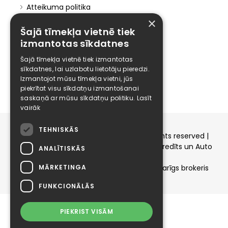
Atteikuma politika
Atteikties no mārketinga
×
Šajā tīmekļa vietnē tiek
Elīzings
izmantotas sīkdatnes
Affiliate
Šajā tīmekļa vietnē tiek izmantotas
Karjera
sīkdatnes, lai uzlabotu lietotāju pieredzi.
Izmantojot mūsu tīmekļa vietni, jūs
Kontakti
piekrītat visu sīkdatņu izmantošanai
saskaņā ar mūsu sīkdatņu politiku.
Lasīt
vairāk
TEHNISKĀS
Copyright © 2015-2026 elizings.lv | All rights reserved |
elizings - Kredītu salīdzināšana, Patēriņa kredīts un Auto
ANALĪTISKĀS
līzings
MĀRKETINGA
SIA ELIZINGS.LV - pilnvaru apjoms - neatkarīgs brokeris
FUNKCIONĀLĀS
PIEKRIST VISĀM