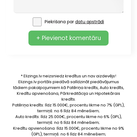
Piekrišana par
datu apstrādi
+ Pievienot komentāru
* Elizings.lv neizsniedz kredītus un nav aizdevējs!
Elizings.lv portāls piedāvā salīdzināt piedāvājumus
tādiem pakalpojumiem kā Patēriņa kredīts, Auto kredīts,
Kredītu apvienošana, Pārkreditācija un Hipotekārais
kredīts.
Patēriņa kredīts: līdz 15.000€, procentu likme no 7% (GPL),
termiņš: no 6 līdz 84 mēnešiem;
Auto kredīts: līdz 25.000€, procentu likme no 6% (GPL),
termiņš: no 6 līdz 84 mēnešiem;
Kredītu apvienošana: līdz 15.000€, procentu likme no 9%
(GPL), termiņš: no 6 līdz 84 mēnešiem;