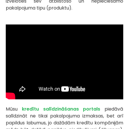
izvēloties sev atbilstošo un nepieciešamo
pakalpojuma tipu (produktu).
Mūsu
kredītu salīdzināšanas portals
piedāvā
salīdzināt ne tikai pakalpojuma izmaksas, bet arī
papildus labumus, jo dažādām kredītu kompānijām