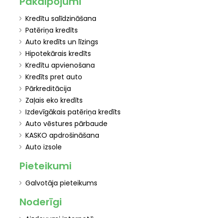
Pakalpojumi
Kredītu salīdzināšana
Patēriņa kredīts
Auto kredīts un līzings
Hipotekārais kredīts
Kredītu apvienošana
Kredīts pret auto
Pārkreditācija
Zaļais eko kredīts
Izdevīgākais patēriņa kredīts
Auto vēstures pārbaude
KASKO apdrošināšana
Auto izsole
Pieteikumi
Galvotāja pieteikums
Noderīgi