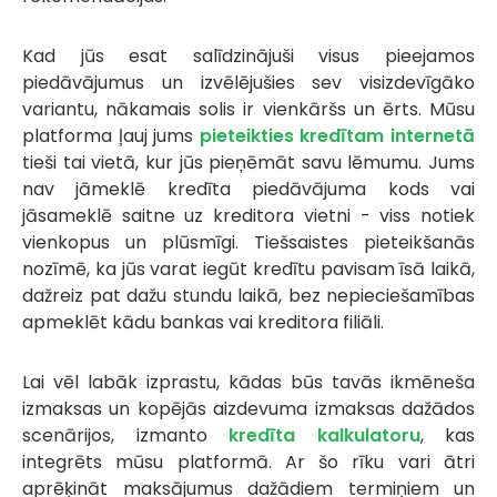
Kad jūs esat salīdzinājuši visus pieejamos
piedāvājumus un izvēlējušies sev visizdevīgāko
variantu, nākamais solis ir vienkāršs un ērts. Mūsu
platforma ļauj jums
pieteikties kredītam internetā
tieši tai vietā, kur jūs pieņēmāt savu lēmumu. Jums
nav jāmeklē kredīta piedāvājuma kods vai
jāsameklē saitne uz kreditora vietni - viss notiek
vienkopus un plūsmīgi. Tiešsaistes pieteikšanās
nozīmē, ka jūs varat iegūt kredītu pavisam īsā laikā,
dažreiz pat dažu stundu laikā, bez nepieciešamības
apmeklēt kādu bankas vai kreditora filiāli.
Lai vēl labāk izprastu, kādas būs tavās ikmēneša
izmaksas un kopējās aizdevuma izmaksas dažādos
scenārijos, izmanto
kredīta kalkulatoru
, kas
integrēts mūsu platformā. Ar šo rīku vari ātri
aprēķināt maksājumus dažādiem termiņiem un