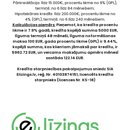
Pārkreditācija: līdz 15.000€, procentu likme no 9% (GPL),
termiņš: no 6 līdz 84 mēnešiem;
Hipotekārais kredīts: līdz 200.000€, procentu likme no
4% (GPL), termiņš: no 6 līdz 240 mēnešiem;
Kalkulācijas piemērs:
Pieņemot, ka kredīta procentu
likme ir 7.9% gadā, kredīta kopējā summa 5000 EUR,
līguma termiņš 48 mēneši, līguma noformēšanas
maksa 100 EUR, gada procentu likme (GPL) ir 9.44%,
kopējā summa, kas klientam jāmaksā par kredītu, ir
5962.72 EUR, un veicamo maksājumu apmērs mēnesī
sastāda 122.14 EUR.
Kredīta starpniecības pakalpojumus sniedz SIA
Elizings.lv
, reģ. Nr. 40103874151, licencēts kredīta
starpnieks (licences Nr. KS-18)