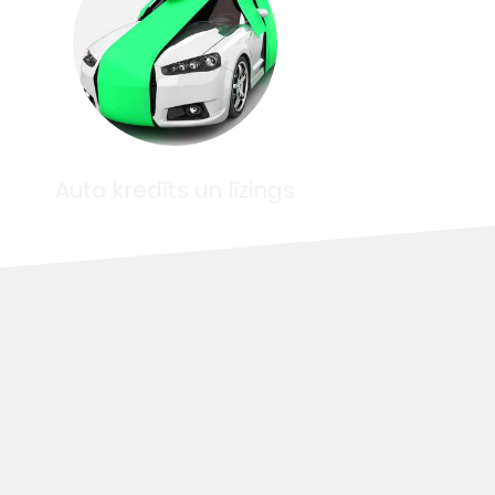
Auto kredīts un līzings