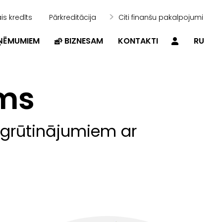
is kredīts
Pārkreditācija
Citi finanšu pakalpojumi
ZŅĒMUMIEM
BIZNESAM
KONTAKTI
RU
ms
apgrūtinājumiem ar