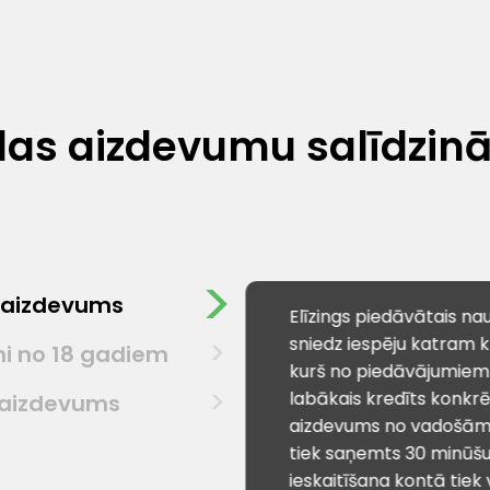
as aizdevumu salīdzin
 aizdevums
Elīzings piedāvātais n
sniedz iespēju katram k
i no 18 gadiem
kurš no piedāvājumiem i
labākais kredīts konkrēt
 aizdevums
aizdevums no vadošām 
tiek saņemts 30 minūšu
ieskaitīšana kontā tiek 