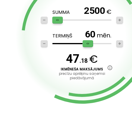
2500
€
SUMMA
60
mēn.
TERMIŅŠ
€
47
.18
IKMĒNEŠA MAKSĀJUMS
precīzu aprēķinu saņemsi
piedāvājumā