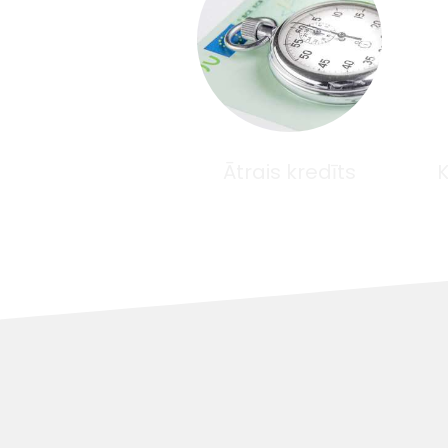
Ātrais kredīts
K