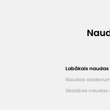
Naud
Labākais naudas
Naudas aizdevum
Skaidras naudas