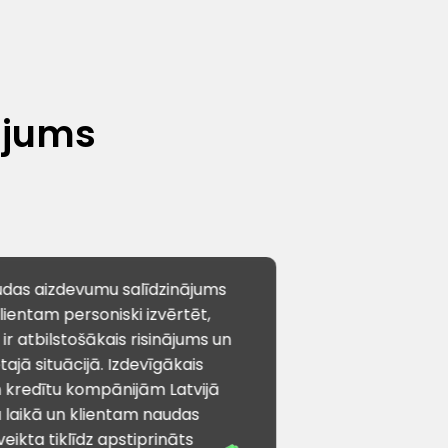
ājums
audas aizdevumu salīdzinājums
lientam personiski izvērtēt,
r atbilstošākais risinājums un
ajā situācijā. Izdevīgākais
kredītu kompānijām Latvijā
 laikā un klientam naudas
veikta tiklīdz apstiprināts