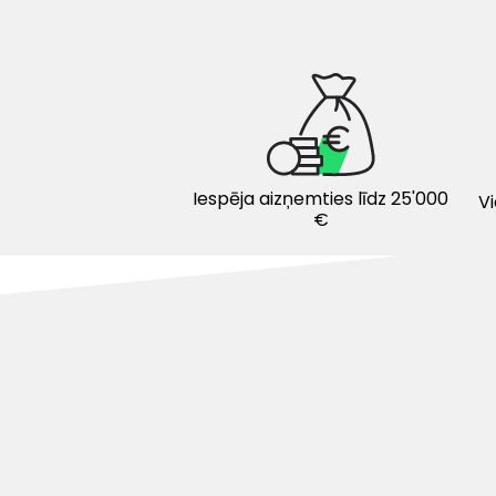
Iespēja aizņemties līdz 25'000
V
€