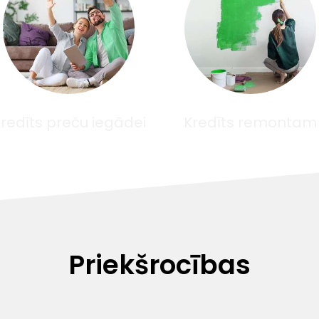
redīts preču iegādei
Kredīts remontam
Priekšrocības