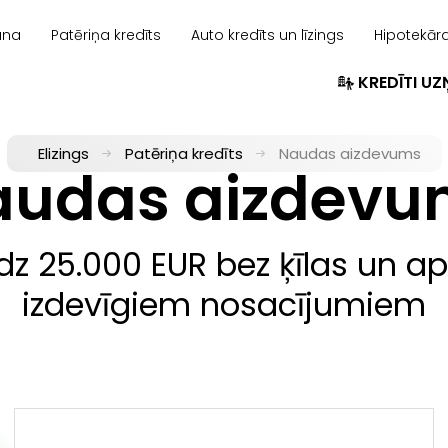
ana
Patēriņa kredīts
Auto kredīts un līzings
Hipotekāra
KREDĪTI U
Elizings
Patēriņa kredīts
Naudas aizdevums
audas aizdevu
dz 25.000 EUR bez ķīlas un 
izdevīgiem nosacījumiem