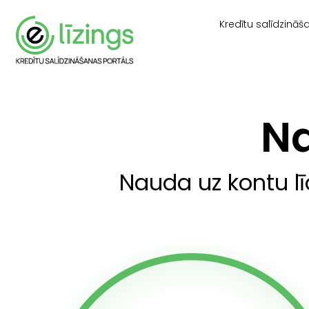
Kredītu salīdzināš
N
Nauda uz kontu lī