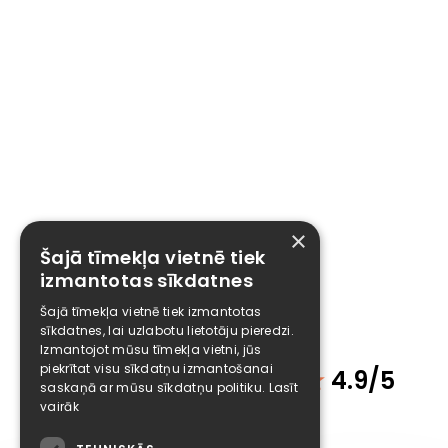
×
Šajā tīmekļa vietnē tiek
izmantotas sīkdatnes
Šajā tīmekļa vietnē tiek izmantotas
sīkdatnes, lai uzlabotu lietotāju pieredzi.
Izmantojot mūsu tīmekļa vietni, jūs
piekrītat visu sīkdatņu izmantošanai
Klientu atsauksmes
★
4.9/5
saskaņā ar mūsu sīkdatņu politiku.
Lasīt
vairāk