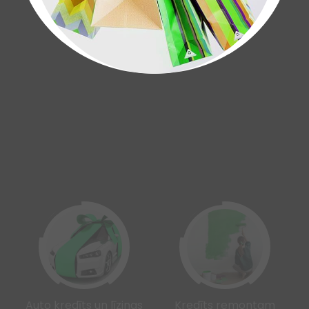
Auto kredīts un līzings
Kredīts remontam