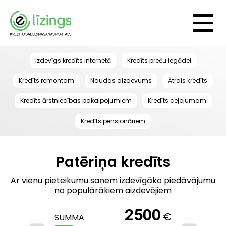
Izdevīgs kredīts internetā
Kredīts preču iegādei
Kredīts remontam
Naudas aizdevums
Ātrais kredīts
Kredīts ārstniecības pakalpojumiem
Kredīts ceļojumam
Kredīts pensionāriem
Patēriņa kredīts
Ar vienu pieteikumu saņem izdevīgāko piedāvājumu
no populārākiem aizdevējiem
2500
€
SUMMA