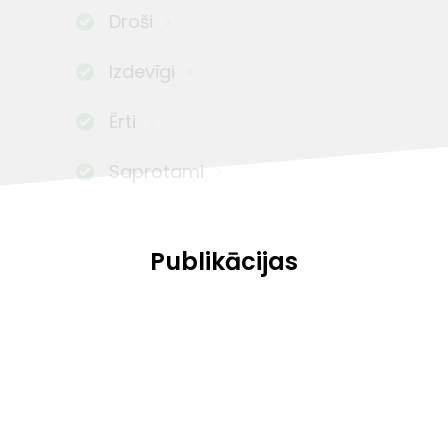
Droši
Izdevīgi
Ērti
Saprotami
Publikācijas