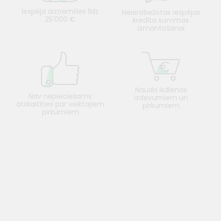
Iespēja aizņemties līdz
Neierobežotas iespējas
25'000 €
kredīta summas
izmantošanai
Nauda ikdienas
Nav nepieciešams
izdevumiem un
atskaitīties par veiktajiem
pirkumiem
pirkumiem