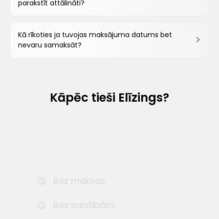
parakstīt attālināti?
Kā rīkoties ja tuvojas maksājuma datums bet
nevaru samaksāt?
Kāpēc tieši Elīzings?
Bez maksas
Bez saistībām