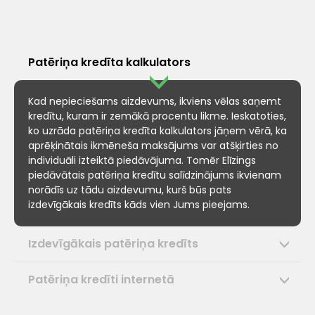
Patēriņa kredīta kalkulators
Kad nepieciešams aizdevums, ikviens vēlas saņemt
kredītu, kuram ir zemākā procentu likme. Ieskatoties,
ko uzrāda patēriņa kredīta kalkulators jāņem vērā, ka
aprēķinātais ikmēneša maksājums var atšķirties no
individuāli izteiktā piedāvājuma. Tomēr Elīzings
piedāvātais patēriņa kredītu salīdzinājums ikvienam
norādīs uz tādu aizdevumu, kurš būs pats
izdevīgākais kredīts kāds vien Jums pieejams.
Izdevīgākais patēriņa kredīts
Patēriņa kredīti internetā