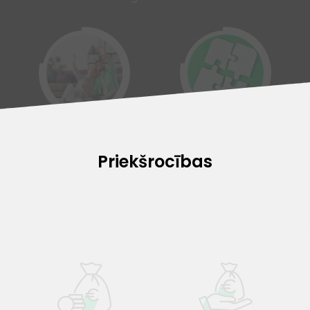
Kredīts preču iegādei
Kredītu apvienošana
Priekšrocības