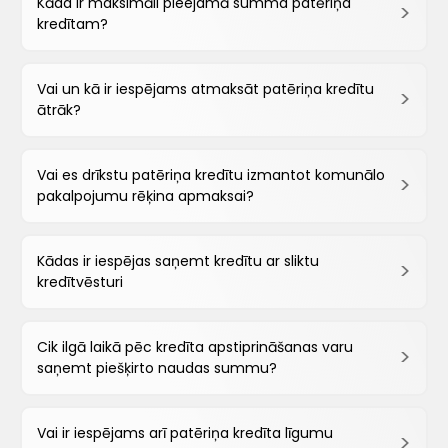
Kāda ir maksimāli pieejamā summa patēriņa
kredītam?
Vai un kā ir iespējams atmaksāt patēriņa kredītu
ātrāk?
Vai es drīkstu patēriņa kredītu izmantot komunālo
pakalpojumu rēķina apmaksai?
Kādas ir iespējas saņemt kredītu ar sliktu
kredītvēsturi
Cik ilgā laikā pēc kredīta apstiprināšanas varu
saņemt piešķirto naudas summu?
Vai ir iespējams arī patēriņa kredīta līgumu