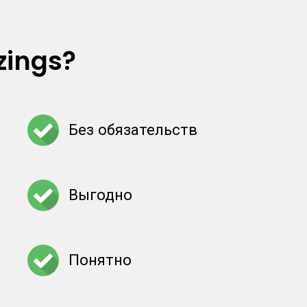
zings?
Без обязательств
Выгодно
Понятно