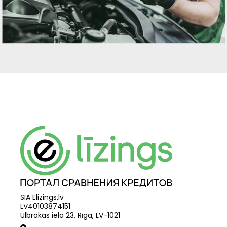
SIA Elizings.lv
LV40103874151
Ulbrokas iela 23, Rīga, LV-1021