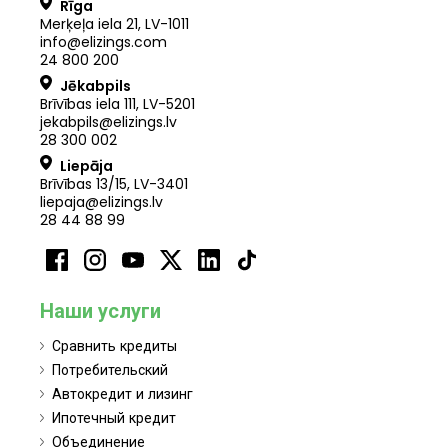
Rīga
Merķeļa iela 21
,
LV
-
1011
info@elizings.com
24 800 200
Jēkabpils
Brīvības iela 111, LV-5201
jekabpils@elizings.lv
28 300 002
Liepāja
Brīvības 13/15, LV-3401
liepaja@elizings.lv
28 44 88 99
Наши услуги
Сравнить кредиты
Потребительский
Автокредит и лизинг
Ипотечный кредит
Объединение