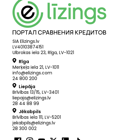
SIA Elizings.lv
LV40103874151
Ulbrokas iela 23, Rīga, LV-1021
Rīga
Merķeļa iela 21
,
LV
-
1011
info@elizings.com
24 800 200
Liepāja
Brīvības 13/15, LV-3401
liepaja@elizings.lv
28 44 88 99
Jēkabpils
Brīvības iela 111, LV-5201
jekabpils@elizings.lv
28 300 002