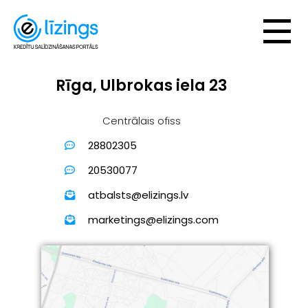
Rīga, Ulbrokas iela 23
Centrālais ofiss
28802305
20530077
atbalsts@elizings.lv
marketings@elizings.com