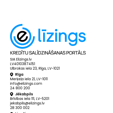
SIA Elizings.lv
LV40103874151
Ulbrokas iela 23, Rīga, LV-1021
Rīga
Merķeļa iela 21
,
LV
-
1011
info@elizings.com
24 800 200
Jēkabpils
Brīvības iela 111, LV-5201
jekabpils@elizings.lv
28 300 002