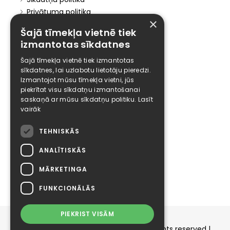
Privātuma politika
×
Marketinga politika
Šajā tīmekļa vietnē tiek
Pakalpojumu politika
izmantotas sīkdatnes
Atteikuma politika
Atteikties no mārketinga
Šajā tīmekļa vietnē tiek izmantotas
sīkdatnes, lai uzlabotu lietotāju pieredzi.
Biznesam
Izmantojot mūsu tīmekļa vietni, jūs
piekrītat visu sīkdatņu izmantošanai
Risinājumi biznesam
saskaņā ar mūsu sīkdatņu politiku.
Lasīt
vairāk
Mājaslapu izstrāde
Elīzings
TEHNISKĀS
Affiliate
ANALĪTISKĀS
Karjera
MĀRKETINGA
Kontakti
FUNKCIONĀLĀS
PIEKRIST VISĀM
Copyright © 2015-2026 elizings.lv | All rights reserved |