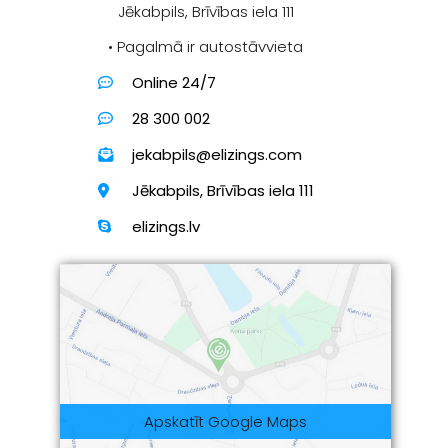
Jēkabpils, Brīvības iela 111
• Pagalmā ir autostāvvieta
Online 24/7
28 300 002
jekabpils@elizings.com
Jēkabpils, Brīvības iela 111
elizings.lv
Apskatīt Google Maps