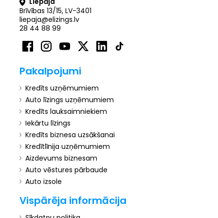
Liepāja
Brīvības 13/15, LV-3401
liepaja@elizings.lv
28 44 88 99
Pakalpojumi
Kredīts uzņēmumiem
Auto līzings uzņēmumiem
Kredīts lauksaimniekiem
Iekārtu līzings
Kredīts biznesa uzsākšanai
Kredītlīnija uzņēmumiem
Aizdevums biznesam
Auto vēstures pārbaude
Auto izsole
Vispārēja informācija
Sīkdatņu politika