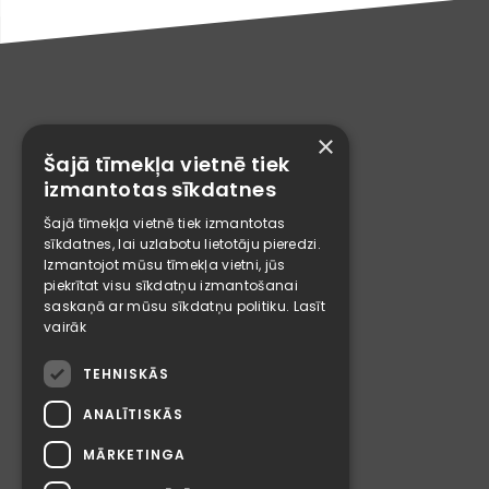
×
Šajā tīmekļa vietnē tiek
izmantotas sīkdatnes
Šajā tīmekļa vietnē tiek izmantotas
sīkdatnes, lai uzlabotu lietotāju pieredzi.
Izmantojot mūsu tīmekļa vietni, jūs
piekrītat visu sīkdatņu izmantošanai
saskaņā ar mūsu sīkdatņu politiku.
Lasīt
vairāk
TEHNISKĀS
ANALĪTISKĀS
MĀRKETINGA