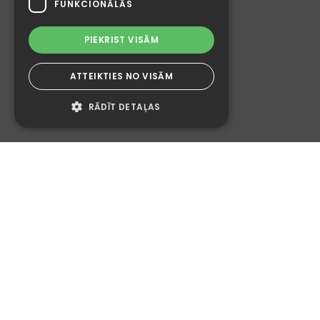
FUNKCIONĀLĀS
PIEKRIST VISĀM
ATTEIKTIES NO VISĀM
RĀDĪT DETAĻAS
Tehniskās
Analītiskās
Mārketinga
Funkcionālās
Tehniskās, jeb obligātas sīkdatnes ir
nepieciešamas, lai Tīmekļa vietni varētu
brīvi apmeklēt, pārlūkot un izmantot.
Obligātas sīkdatnes tiek saglabātas Jūsu
datorā vai citā ierīcē (piemēram, mobilajā
tālrunī) brīdī, kad Jūs apmeklējāt Tīmekļa
vietni vai nepieciešamajā laikā periodā.
Jūs nevarat atteikties no šo sīkdatņu
lietošanas, jo bez tām nebūs iespējama
Tīmekļa vietnes funkcionēšana.