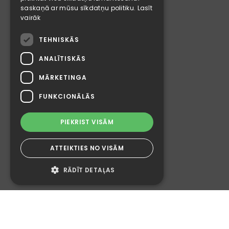
saskaņā ar mūsu sīkdatņu politiku.
Lasīt
vairāk
TEHNISKĀS
ANALĪTISKĀS
MĀRKETINGA
FUNKCIONĀLĀS
PIEKRIST VISĀM
ATTEIKTIES NO VISĀM
RĀDĪT DETAĻAS
Tehniskās
Analītiskās
Mārketinga
Funkcionālās