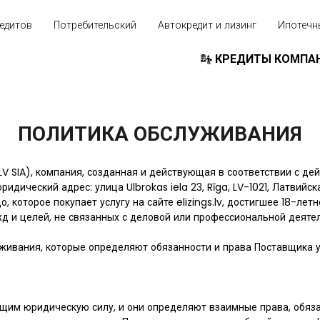
едитов
Потребительский
Автокредит и лизинг
Ипотечн
КРЕДИТЫ КОМПА
ПОЛИТИКА ОБСЛУЖИВАНИЯ
NGS.LV SIA), компания, созданная и действующая в соответствии с
идический адрес: улица Ulbrokas iela 23, Rīga, LV-1021, Латвийс
, которое покупает услугу на сайте elizings.lv, достигшее 18-летн
жд и целей, не связанных с деловой или профессиональной деяте
живания, которые определяют обязанности и права Поставщика ус
щим юридическую силу, и они определяют взаимные права, обяза