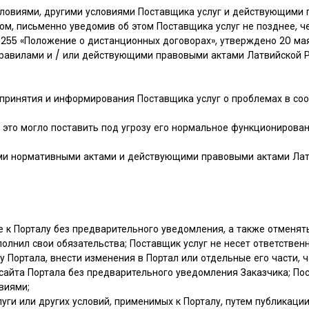
с Условиями, другими условиями Поставщика услуг и действующим
алом, письменно уведомив об этом Поставщика услуг не позднее, ч
55 «Положение о дистанционных договорах», утверждено 20 мая 2
с Правилами и / или действующими правовыми актами Латвийской 
е принятия и информирования Поставщика услуг о проблемах в со
ы это могло поставить под угрозу его нормальное функционирован
ими нормативными актами и действующими правовыми актами Лат
упе к Порталу без предварительного уведомления, а также отменя
олнил свои обязательства; Поставщик услуг не несет ответствен
ту Портала, внести изменения в Портал или отдельные его части,
-сайта Портала без предварительного уведомления Заказчика; По
виями;
слуги или других условий, применимых к Порталу, путем публикаци