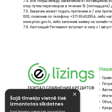
7.4. Все споры между Заказчиком и Поставщиком у
спор путем переговоров в течение 15 (пятнадцати)
7.5. Заказчик может подать претензии и / или прет
1010, позвонив по телефону +371 65452554, либо на
www.ptac.gov.lv, либо заполнив заявку на онлайн-
7.6. Настоящий Регламент вступает в силу с 1 август
Наши
Срав
Потре
Авток
×
SIA Elizings.lv
Ипоте
Šajā tīmekļa vietnē tiek
LV40103874151
Объе
izmantotas sīkdatnes
Ulbrokas iela 23, Rīga, LV-1021
Креди
Liepāja
Šajā tīmekļa vietnē tiek izmantotas