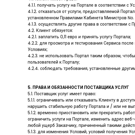
4.1.1. получать услугу на Портале в соответствии 
4.1.2. отказаться от услуги, предоставляемой Порт
установленном Правилами Кабинета Министров No. 2
4.1.3. осуществлять другие права в соответствии 
4.2. Клиент обязуется:
4.2.1. заплатить 0,11 евро и принять услугу Портала;
4.2.2. для просмотра и тестирования Сервиса посл
Условиях;
4.2.3. не использовать Портал таким образом, чтоб
пользователей к Порталу;
4.2.4. соблюдать требования, установленные друг
5. ПРАВА И ОБЯЗАННОСТИ ПОСТАВЩИКА УСЛУГ
5.1. Поставщик услуг имеет право:
5.1.1. ограничивать или отказывать Клиенту в дост
нарушить стабильную работу Портала и / или не вып
5.1.2. временно приостановить или прекратить рабо
ограничить услуги на Портале, изменить адрес веб
любой ущерб Заказчику, причиненный такими дейст
5.1.3. для изменения Условий, условий получения У