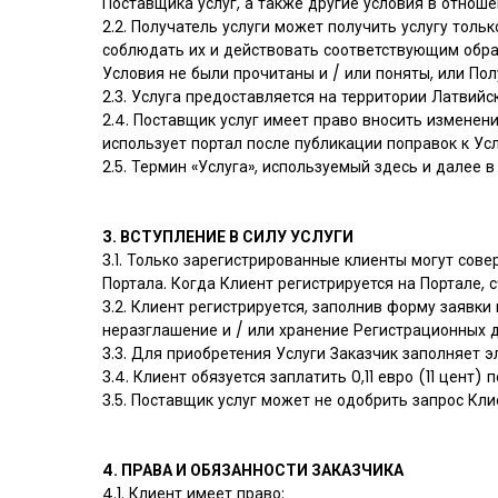
Поставщика услуг, а также другие условия в отноше
2.2. Получатель услуги может получить услугу толь
соблюдать их и действовать соответствующим образ
Условия не были прочитаны и / или поняты, или Пол
2.3. Услуга предоставляется на территории Латвийс
2.4. Поставщик услуг имеет право вносить изменени
использует портал после публикации поправок к Усл
2.5. Термин «Услуга», используемый здесь и далее в
3. ВСТУПЛЕНИЕ В СИЛУ УСЛУГИ
3.1. Только зарегистрированные клиенты могут сов
Портала. Когда Клиент регистрируется на Портале, 
3.2. Клиент регистрируется, заполнив форму заявк
неразглашение и / или хранение Регистрационных 
3.3. Для приобретения Услуги Заказчик заполняет э
3.4. Клиент обязуется заплатить 0,11 евро (11 це
3.5. Поставщик услуг может не одобрить запрос Кли
4. ПРАВА И ОБЯЗАННОСТИ ЗАКАЗЧИКА
4.1. Клиент имеет право: