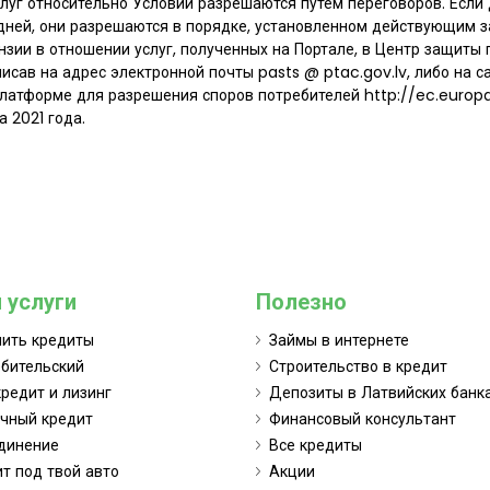
слуг относительно Условий разрешаются путем переговоров. Есл
 дней, они разрешаются в порядке, установленном действующим 
ензии в отношении услуг, полученных на Портале, в Центр защиты 
писав на адрес электронной почты pasts @ ptac.gov.lv, либо на 
платформе для разрешения споров потребителей http://ec.europa
а 2021 года.
 услуги
Полезно
нить кредиты
Займы в интернете
бительский
Строительство в кредит
редит и лизинг
Депозиты в Латвийских банк
чный кредит
Финансовый консультант
динение
Все кредиты
т под твой авто
Акции