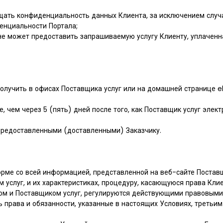
щищать конфиденциальность данных Клиента, за исключением сл
енциальности Портала;
 не может предоставить запрашиваемую услугу Клиенту, уплаченная
о получить в офисах Поставщика услуг или на домашней странице e
ее, чем через 5 (пять) дней после того, как Поставщик услуг эл
я предоставленными (доставленными) Заказчику.
 форме со всей информацией, представленной на веб-сайте Постав
слуг, и их характеристиках, процедуру, касающуюся права Клиен
том и Поставщиком услуг, регулируются действующими правовыми
ь права и обязанности, указанные в настоящих Условиях, третьи