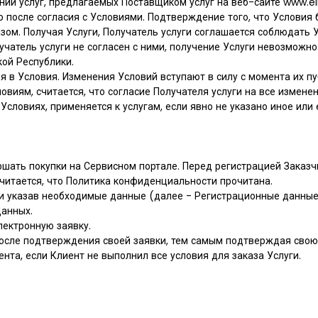
нии услуг, предлагаемых Поставщиком услуг на веб-сайте www.eliz
ко после согласия с Условиями. Подтверждение того, что Условия
ом. Получая Услуги, Получатель услуги соглашается соблюдать У
учатель услуги не согласен с ними, получение Услуги невозможно
кой Республики.
я в Условия. Изменения Условий вступают в силу с момента их пу
овиям, считается, что согласие Получателя услуги на все измене
 Условиях, применяется к услугам, если явно не указано иное или 
ершать покупки на Сервисном портале. Перед регистрацией Заказ
считается, что Политика конфиденциальности прочитана.
и и указав необходимые данные (далее - Регистрационные данные)
данных.
лектронную заявку.
нт) после подтверждения своей заявки, тем самым подтверждая св
ента, если Клиент не выполнил все условия для заказа Услуги.