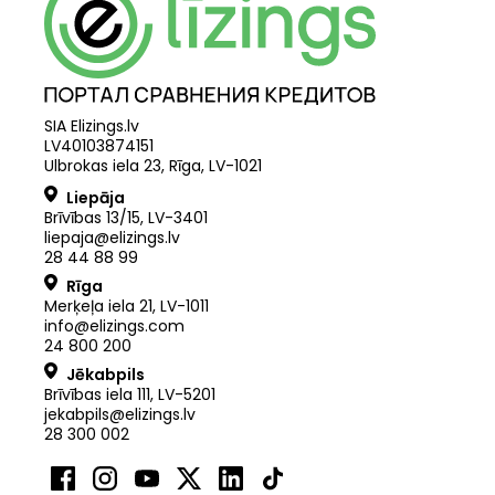
SIA Elizings.lv
LV40103874151
Ulbrokas iela 23, Rīga, LV-1021
Liepāja
Brīvības 13/15, LV-3401
liepaja@elizings.lv
28 44 88 99
Rīga
Merķeļa iela 21
,
LV
-
1011
info@elizings.com
24 800 200
Jēkabpils
Brīvības iela 111, LV-5201
jekabpils@elizings.lv
28 300 002