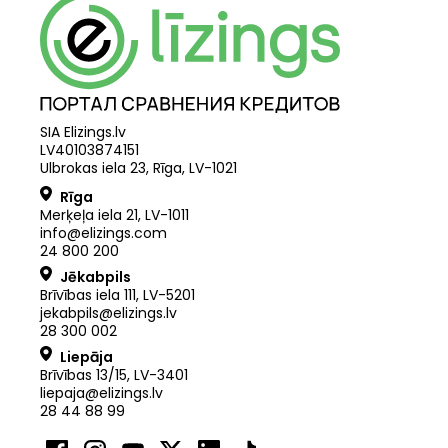
SIA Elizings.lv
LV40103874151
Ulbrokas iela 23, Rīga, LV-1021
Rīga
Merķeļa iela 21
,
LV
-
1011
info@elizings.com
24 800 200
Jēkabpils
Brīvības iela 111, LV-5201
jekabpils@elizings.lv
28 300 002
Liepāja
Brīvības 13/15, LV-3401
liepaja@elizings.lv
28 44 88 99