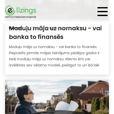
Moduļu māja uz nomaksu - vai
Elizings
Строительство в кредит
banka to finansēs
Moduļu māja uz nomaksu - vai banka to finansēs
Pieprasīts pirmās mājas risinājums pēdējos gados ir
tieši moduļu māja uz nomaksu. Klients ērti var
izvēlēties sev vēlamo modeli, pielāgot to un īsā laik