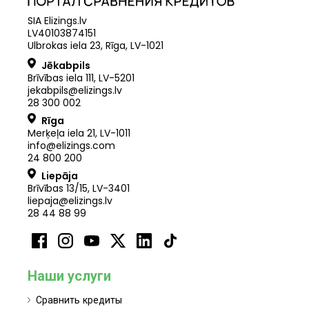
SIA Elizings.lv
LV40103874151
Ulbrokas iela 23, Rīga, LV-1021
Jēkabpils
Brīvības iela 111, LV-5201
jekabpils@elizings.lv
28 300 002
Rīga
Merķeļa iela 21
,
LV
-
1011
info@elizings.com
24 800 200
Liepāja
Brīvības 13/15, LV-3401
liepaja@elizings.lv
28 44 88 99
Наши услуги
Сравнить кредиты