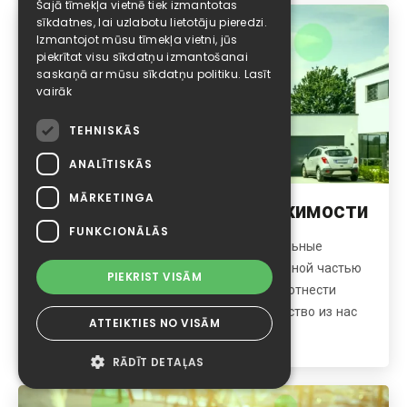
Šajā tīmekļa vietnē tiek izmantotas
sīkdatnes, lai uzlabotu lietotāju pieredzi.
Izmantojot mūsu tīmekļa vietni, jūs
piekrītat visu sīkdatņu izmantošanai
saskaņā ar mūsu sīkdatņu politiku.
Lasīt
vairāk
TEHNISKĀS
ANALĪTISKĀS
MĀRKETINGA
Кредит на покупку недвижимости
FUNKCIONĀLĀS
В жизни каждого из нас случаются глобальные
перемены, которые являются неотъемленной частью
PIEKRIST VISĀM
нашей жизни. К таким переменам можно отнести
покупку жилья. Рано или поздно большинство из нас
ATTEIKTIES NO VISĀM
сталкиваются
RĀDĪT DETAĻAS