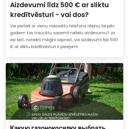
Aizdevumi līdz 500 € ar sliktu
kredītvēsturi - vai dos?
Vai pietiek ar vienu nokavētu telefona rēķinu, lai pēc
gadiem tas traucētu saņemt nelielu aizdevumu? Ja
esi šeit, noteikti mēģini saprast, vai aizdevumi līdz 500
€ ar sliktu kredītvēsturi ir pieejami
Какую газонокосилку выбрать