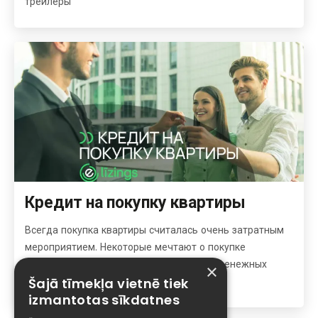
трейлеры
Кредит на покупку квартиры
Всегда покупка квартиры считалась очень затратным
мероприятием. Некоторые мечтают о покупке
квартире, не имея для этого свободных денежных
×
средств.
Šajā tīmekļa vietnē tiek
izmantotas sīkdatnes