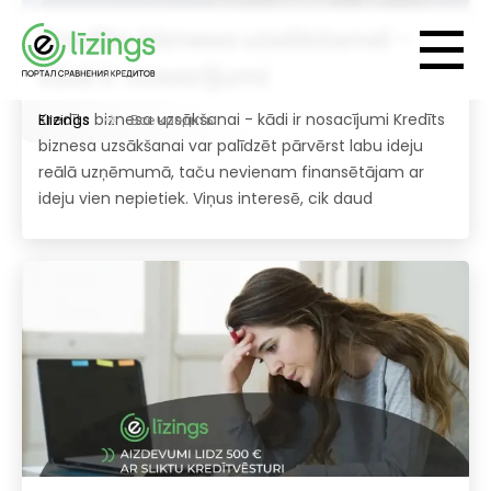
Kredīts biznesa uzsākšanai -
kādi ir nosacījumi
Kredīts biznesa uzsākšanai - kādi ir nosacījumi Kredīts
Elizings
Все кредиты
biznesa uzsākšanai var palīdzēt pārvērst labu ideju
reālā uzņēmumā, taču nevienam finansētājam ar
ideju vien nepietiek. Viņus interesē, cik daud