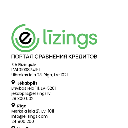
SIA Elizings.lv
LV40103874151
Ulbrokas iela 23, Rīga, LV-1021
Jēkabpils
Brīvības iela 111, LV-5201
jekabpils@elizings.lv
28 300 002
Rīga
Merķeļa iela 21
,
LV
-
1011
info@elizings.com
24 800 200