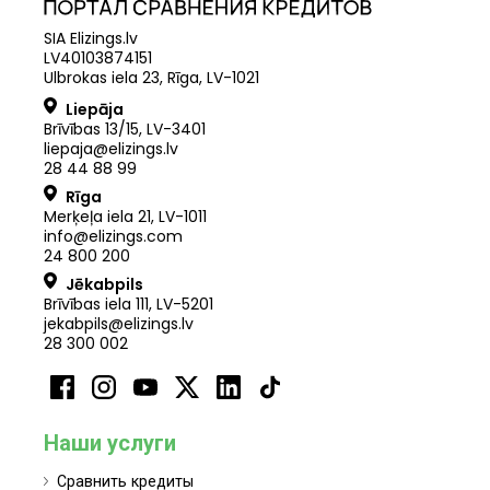
SIA Elizings.lv
LV40103874151
Ulbrokas iela 23, Rīga, LV-1021
Liepāja
Brīvības 13/15, LV-3401
liepaja@elizings.lv
28 44 88 99
Rīga
Merķeļa iela 21
,
LV
-
1011
info@elizings.com
24 800 200
Jēkabpils
Brīvības iela 111, LV-5201
jekabpils@elizings.lv
28 300 002
Наши услуги
Сравнить кредиты