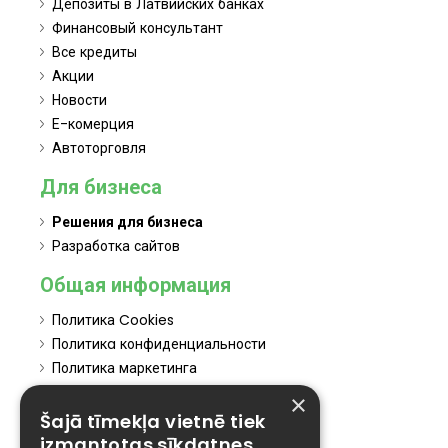
Депозиты в Латвийских банках
Финансовый консультант
Все кредиты
Акции
Новости
Е-комерция
Автоторговля
Для бизнеса
Решения для бизнеса
Разработка сайтов
Общая информация
Политика Cookies
Политикa конфиденциальности
Политика маркетинга
Политика обслуживания
×
Политика отказа
Šajā tīmekļa vietnē tiek
Atteikties no mārketinga
izmantotas sīkdatnes