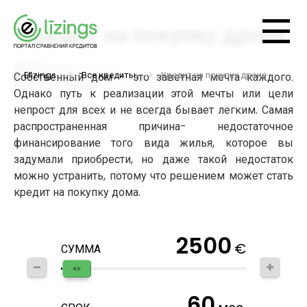
Кредит на покупку дрона
Elizings
Все кредиты
Кредит на покупку дрона
Собственный дом - это заветная мечта каждого.
Однако путь к реализации этой мечты или цели
непрост для всех и не всегда бывает легким. Самая
распространенная причина- недостаточное
финансирование того вида жилья, которое вы
задумали приобрести, но даже такой недостаток
можно устранить, потому что решением может стать
кредит на покупку дома.
2500
€
СУММА
60