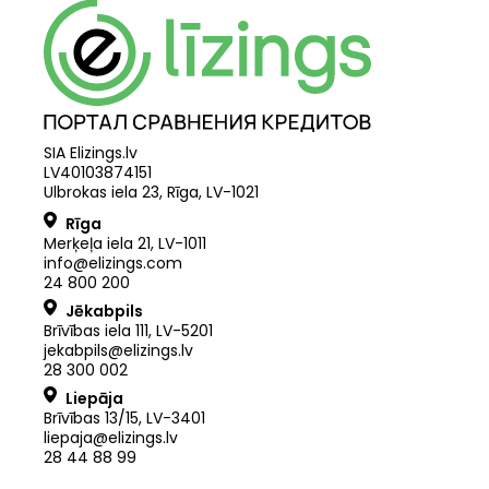
SIA Elizings.lv
LV40103874151
Ulbrokas iela 23, Rīga, LV-1021
Rīga
Merķeļa iela 21
,
LV
-
1011
info@elizings.com
24 800 200
Jēkabpils
Brīvības iela 111, LV-5201
jekabpils@elizings.lv
28 300 002
Liepāja
Brīvības 13/15, LV-3401
liepaja@elizings.lv
28 44 88 99