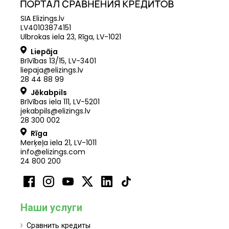
SIA Elizings.lv
LV40103874151
Ulbrokas iela 23, Rīga, LV-1021
Liepāja
Brīvības 13/15, LV-3401
liepaja@elizings.lv
28 44 88 99
Jēkabpils
Brīvības iela 111, LV-5201
jekabpils@elizings.lv
28 300 002
Rīga
Merķeļa iela 21
,
LV
-
1011
info@elizings.com
24 800 200
Наши услуги
Сравнить кредиты