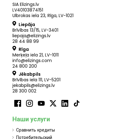
SIA Elizings.lv
LV40103874151
Ulbrokas iela 23, Rīga, LV-1021
Liepāja
Brīvības 13/15, LV-3401
liepaja@elizings.lv
28 44 88 99
Rīga
Merķeļa iela 21
,
LV
-
1011
info@elizings.com
24 800 200
Jēkabpils
Brīvības iela 111, LV-5201
jekabpils@elizings.lv
28 300 002
Наши услуги
Сравнить кредиты
Потребительский