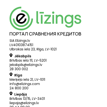
SIA Elizings.lv
LV40103874151
Ulbrokas iela 23, Rīga, LV-1021
Jēkabpils
Brīvības iela 111, LV-5201
jekabpils@elizings.lv
28 300 002
Rīga
Merķeļa iela 21
,
LV
-
1011
info@elizings.com
24 800 200
Liepāja
Brīvības 13/15, LV-3401
liepaja@elizings.lv