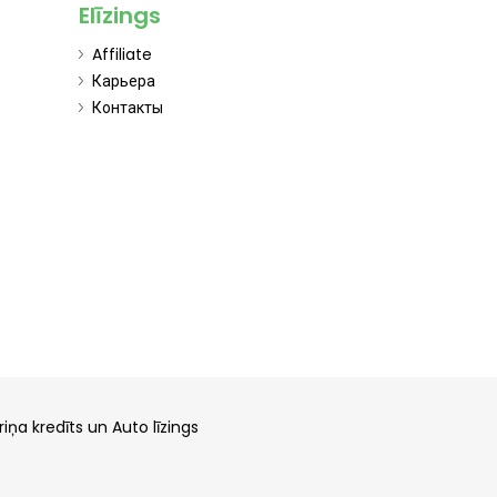
Elīzings
Affiliate
Карьера
Контакты
riņa kredīts un Auto līzings