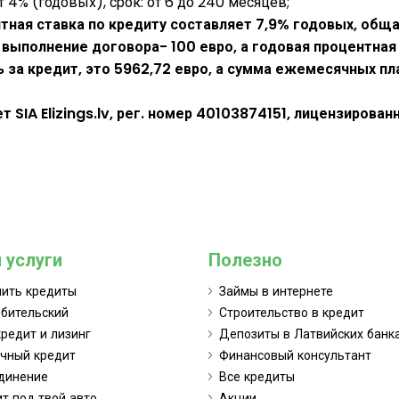
т 4% (годовых), срок: от 6 до 240 месяцев;
тная ставка по кредиту составляет 7,9% годовых, общ
 выполнение договора- 100 евро, а годовая процентная
за кредит, это 5962,72 евро, а сумма ежемесячных пла
ет SIA
Elizings.lv
, рег. номер 40103874151, лицензирова
 услуги
Полезно
нить кредиты
Займы в интернете
бительский
Строительство в кредит
редит и лизинг
Депозиты в Латвийских банк
чный кредит
Финансовый консультант
динение
Все кредиты
т под твой авто
Акции