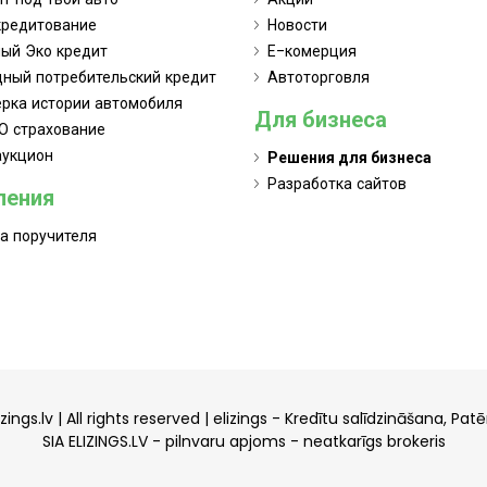
кредитование
Новости
ый Эко кредит
Е-комерция
ный потребительский кредит
Автоторговля
рка истории автомобиля
Для бизнеса
О страхование
аукцион
Решения для бизнеса
Разработка сайтов
ления
а поручителя
ngs.lv | All rights reserved |
elizings - Kredītu salīdzināšana, Patē
SIA ELIZINGS.LV - pilnvaru apjoms - neatkarīgs brokeris