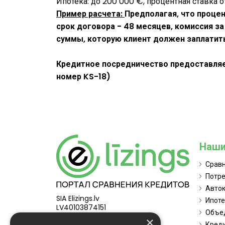
Ипотека: до 200 000 €, процентная ставка о
Пример расчета:
Предполагая, что процен
срок договора - 48 месяцев, комиссия за
суммы, которую клиент должен заплатить 
Кредитное посредничество предоставля
номер KS-18)
Наши
Срав
Потре
Авток
SIA Elizings.lv
Ипоте
LV40103874151
Объе
Ulbrokas iela 23, Rīga, LV-1021
×
Креди