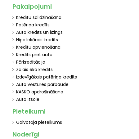
Pakalpojumi
Kredītu salīdzināšana
Patēriņa kredīts
Auto kredīts un līzings
Hipotekārais kredīts
Kredītu apvienošana
Kredīts pret auto
Pārkreditācija
Zaļais eko kredīts
Izdevīgākais patēriņa kredīts
Auto vēstures pārbaude
KASKO apdrošināšana
Auto izsole
Pieteikumi
Galvotāja pieteikums
Noderīgi