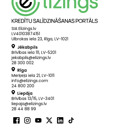
SIA Elizings.lv
LV40103874151
Ulbrokas iela 23, Rīga, LV-1021
Jēkabpils
Brīvības iela 111, LV-5201
jekabpils@elizings.lv
28 300 002
Rīga
Merķeļa iela 21
,
LV
-
1011
info@elizings.com
24 800 200
Liepāja
Brīvības 13/15, LV-3401
liepaja@elizings.lv
28 44 88 99