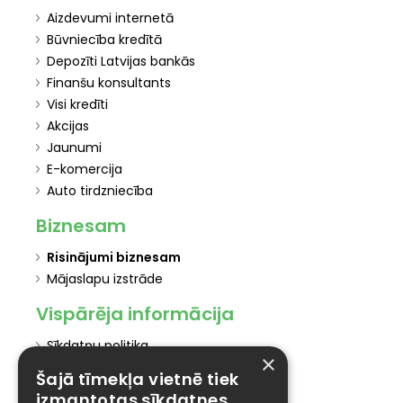
Aizdevumi internetā
Būvniecība kredītā
Depozīti Latvijas bankās
Finanšu konsultants
Visi kredīti
Akcijas
Jaunumi
E-komercija
Auto tirdzniecība
Biznesam
Risinājumi biznesam
Mājaslapu izstrāde
Vispārēja informācija
Sīkdatņu politika
×
Privātuma politika
Šajā tīmekļa vietnē tiek
Marketinga politika
izmantotas sīkdatnes