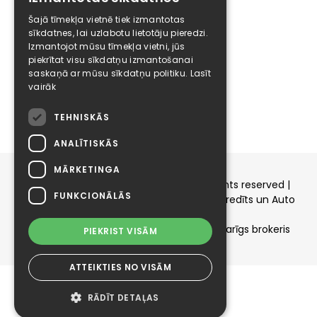
Pakalpojumu politika
Šajā tīmekļa vietnē tiek izmantotas
Atteikuma politika
sīkdatnes, lai uzlabotu lietotāju pieredzi.
Izmantojot mūsu tīmekļa vietni, jūs
Elīzings
piekrītat visu sīkdatņu izmantošanai
saskaņā ar mūsu sīkdatņu politiku.
Lasīt
Affiliate
vairāk
Karjera
Kontakti
TEHNISKĀS
ANALĪTISKĀS
MĀRKETINGA
Copyright © 2015-2026 elizings.lv | All rights reserved |
FUNKCIONĀLĀS
elizings - Kredītu salīdzināšana, Patēriņa kredīts un Auto
līzings
SIA ELIZINGS.LV - pilnvaru apjoms - neatkarīgs brokeris
PIEKRIST VISĀM
ATTEIKTIES NO VISĀM
RĀDĪT DETAĻAS