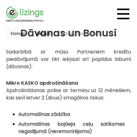
Dāvanas un Bonusi
Elizings
Akcijas
Dāvanas un Bonusi
Sadarbībā ar mūsu Partneriem kredītu
piedāvājumā var tikt iekļauti arī papildus labumi
(dāvanas):
Mikro KASKO apdrošināšana
Apdrošināšanas polise ar termiņu uz 12 mēnešiem,
kas sevī ietver 2 (divus) smagākos riskus:
Automašīnas zādzība
Automašīnas bojāeja ceļu satiksmes
negadījumā (neremontējama)