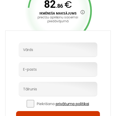
€
82
.86
IKMĒNEŠA MAKSĀJUMS
precīzu aprēķinu saņemsi
piedāvājumā
Piekrišana
privātuma politikai