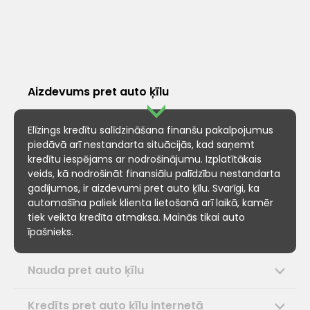
Aizdevums pret auto ķīlu
Elīzings kredītu salīdzināšana finanšu pakalpojumus
piedāvā arī nestandarta situācijās, kad saņemt
kredītu iespējams ar nodrošinājumu. Izplatītākais
veids, kā nodrošināt finansiālu palīdzību nestandarta
gadījumos, ir aizdevumi pret auto ķīlu. Svarīgi, ka
automašīna paliek klienta lietošanā arī laikā, kamēr
tiek veikta kredīta atmaksa. Mainās tikai auto
īpašnieks.
Nauda pret auto ķīlu
Kredīts pret auto ķīlu internetā