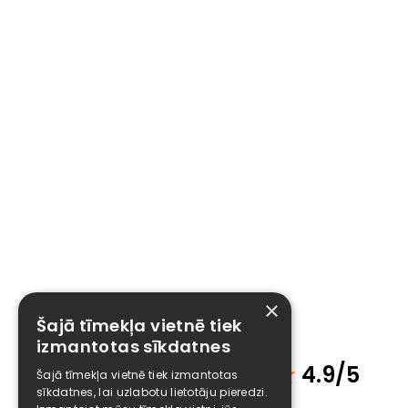
×
Šajā tīmekļa vietnē tiek
izmantotas sīkdatnes
Klientu atsauksmes
★
4.9/5
Šajā tīmekļa vietnē tiek izmantotas
sīkdatnes, lai uzlabotu lietotāju pieredzi.