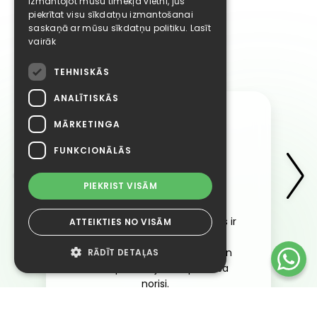
Izmantojot mūsu tīmekļa vietni, jūs
piekrītat visu sīkdatņu izmantošanai
saskaņā ar mūsu sīkdatņu politiku.
Lasīt
vairāk
TEHNISKĀS
ANALĪTISKĀS
MĀRKETINGA
Олег Гроштейн
FUNKCIONĀLĀS
★
★
★
★
★
PIEKRIST VISĀM
pirms 4 mēnešiem
Viss notika ļoti ātri un galvenais ir
ATTEIKTIES NO VISĀM
panākts plānotais rezultāts.
Operators ļoti atsaucīgs, sīki un
RĀDĪT DETAĻAS
smalki pastāstīja visa procesa
norisi.
Tehniskās
Analītiskās