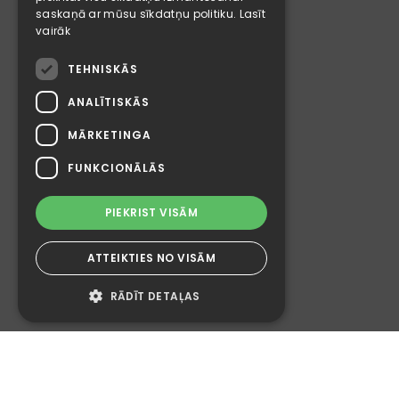
saskaņā ar mūsu sīkdatņu politiku.
Lasīt
vairāk
TEHNISKĀS
ANALĪTISKĀS
MĀRKETINGA
FUNKCIONĀLĀS
PIEKRIST VISĀM
ATTEIKTIES NO VISĀM
RĀDĪT DETAĻAS
Tehniskās
Analītiskās
Mārketinga
Funkcionālās