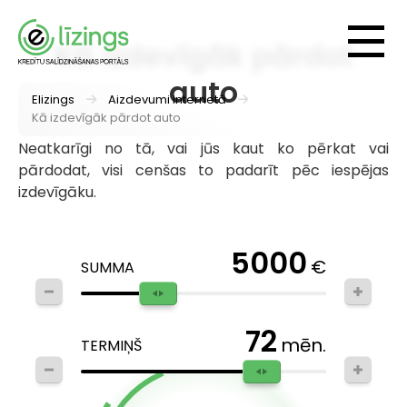
Kā izdevīgāk pārdot
auto
Elizings
Aizdevumi internetā
Kā izdevīgāk pārdot auto
Neatkarīgi no tā, vai jūs kaut ko pērkat vai
pārdodat, visi cenšas to padarīt pēc iespējas
izdevīgāku.
5000
€
SUMMA
72
mēn.
TERMIŅŠ