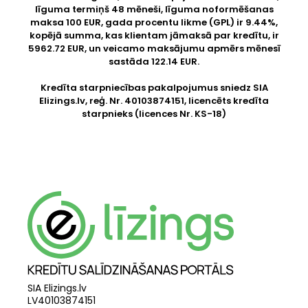
līguma termiņš 48 mēneši, līguma noformēšanas
maksa 100 EUR, gada procentu likme (GPL) ir 9.44%,
kopējā summa, kas klientam jāmaksā par kredītu, ir
5962.72 EUR, un veicamo maksājumu apmērs mēnesī
sastāda 122.14 EUR.
Kredīta starpniecības pakalpojumus sniedz SIA
Elizings.lv
, reģ. Nr. 40103874151, licencēts kredīta
starpnieks (licences Nr. KS-18)
SIA Elizings.lv
LV40103874151