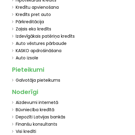
Hipotekārais kredīts
Kredītu apvienošana
Kredīts pret auto
Pārkreditācija
Zaļais eko kredīts
Izdevīgākais patēriņa kredīts
Auto vēstures pārbaude
KASKO apdrošināšana
Auto izsole
Pieteikumi
Galvotāja pieteikums
Noderīgi
Aizdevumi internetā
Būvniecība kredītā
Depozīti Latvijas bankās
Finanšu konsultants
Visi kredīti