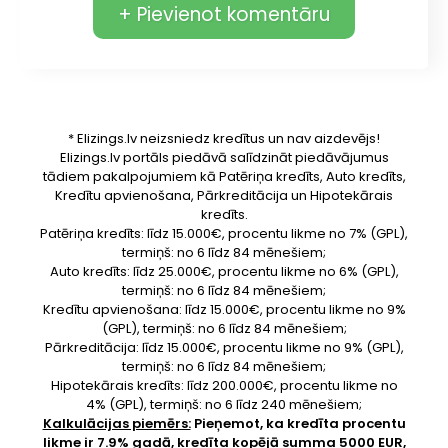
+ Pievienot komentāru
* Elizings.lv neizsniedz kredītus un nav aizdevējs!
Elizings.lv portāls piedāvā salīdzināt piedāvājumus
tādiem pakalpojumiem kā Patēriņa kredīts, Auto kredīts,
Kredītu apvienošana, Pārkreditācija un Hipotekārais
kredīts.
Patēriņa kredīts: līdz 15.000€, procentu likme no 7% (GPL),
termiņš: no 6 līdz 84 mēnešiem;
Auto kredīts: līdz 25.000€, procentu likme no 6% (GPL),
termiņš: no 6 līdz 84 mēnešiem;
Kredītu apvienošana: līdz 15.000€, procentu likme no 9%
(GPL), termiņš: no 6 līdz 84 mēnešiem;
Pārkreditācija: līdz 15.000€, procentu likme no 9% (GPL),
termiņš: no 6 līdz 84 mēnešiem;
Hipotekārais kredīts: līdz 200.000€, procentu likme no
4% (GPL), termiņš: no 6 līdz 240 mēnešiem;
Kalkulācijas piemērs:
Pieņemot, ka kredīta procentu
likme ir 7.9% gadā, kredīta kopējā summa 5000 EUR,