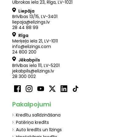
Ulbrokas iela 23, Rīga, LV-1021
Liepāja
Brīvības 13/15, LV-3401
liepaja@elizings.lv
28 44 88 99
Rīga
Merķeļa iela 21
,
LV
-
1011
info@elizings.com
24 800 200
Jēkabpils
Brīvības iela 111, LV-5201
jekabpils@elizings.lv
28 300 002
Pakalpojumi
Kredītu salīdzināšana
Patēriņa kredīts
Auto kredīts un līzings