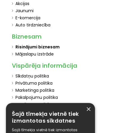
Akcijas
Jaunumi
E-komercija
Auto tirdzniecība
Biznesam
Risinājumi biznesam
Mājaslapu izstrāde
Vispārēja informācija
Sīkdatņu politika
Privātuma politika
Marketinga politika
Pakalpojumu politika
Atteikuma politika
×
Atteikties no mārketinga
Šajā tīmekļa vietnē tiek
izmantotas sīkdatnes
Elīzings
Šajā tīmekļa vietnē tiek izmantotas