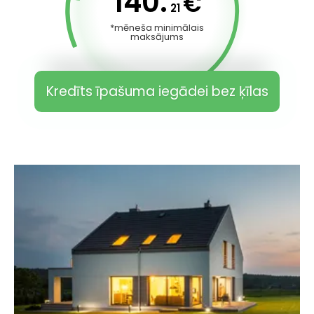
140.
€
21
*mēneša minimālais
maksājums
Kredīts īpašuma iegādei bez ķīlas