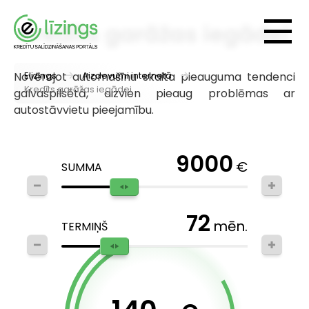
Kredīts garāžas iegādei
Novērojot automašīnu skaita pieauguma tendenci
Elizings
Aizdevumi internetā
Kredīts garāžas iegādei
galvaspilsētā, aizvien pieaug problēmas ar
autostāvvietu pieejamību.
9000
€
SUMMA
72
mēn.
TERMIŅŠ