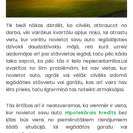
Tik bieži nākas dzirdēt, ka cilvēki, atbraucot no
darba, vēl vairākus kvartālu apļus riņķo, lai atrastu
vietu, kur varētu novietot savu auto. Iegādājoties
dzīvokli daudzdzīvokļu mājā, reti kurš uzreiz
aizdomājas arī par stāvvietas iegādi, taču pēc kāda
laika saprot, ka pēc tās ir liela nepieciešamība.Lai
izvairītos no šīm problēmām, ka nav vietas, kur
novietot auto, agrāk vai vēlāk cilvēks izdomā
iegādāties stāvvietu vai garāžu, kas arī vairs nav
lēts prieks, taču ilgtermiņā tas noteikti atmaksājas.
Tās ērtības arī ir neatsveramas, ka vienmēr ir vieta,
kur novietot savu auto.
Hipotekārais kredīts
bez
ķīlas būs viens no piemērotākiem risinājumiem
šādā situācijā, lai iegādātos garažu vai