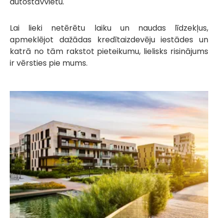
autostāvvietu.
Lai lieki netērētu laiku un naudas līdzekļus,
apmeklējot dažādas kredītaizdevēju iestādes un
katrā no tām rakstot pieteikumu, lielisks risinājums
ir vērsties pie mums.