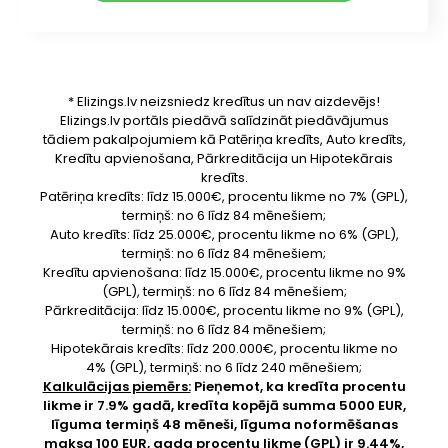
* Elizings.lv neizsniedz kredītus un nav aizdevējs!
Elizings.lv portāls piedāvā salīdzināt piedāvājumus
tādiem pakalpojumiem kā Patēriņa kredīts, Auto kredīts,
Kredītu apvienošana, Pārkreditācija un Hipotekārais
kredīts.
Patēriņa kredīts: līdz 15.000€, procentu likme no 7% (GPL),
termiņš: no 6 līdz 84 mēnešiem;
Auto kredīts: līdz 25.000€, procentu likme no 6% (GPL),
termiņš: no 6 līdz 84 mēnešiem;
Kredītu apvienošana: līdz 15.000€, procentu likme no 9%
(GPL), termiņš: no 6 līdz 84 mēnešiem;
Pārkreditācija: līdz 15.000€, procentu likme no 9% (GPL),
termiņš: no 6 līdz 84 mēnešiem;
Hipotekārais kredīts: līdz 200.000€, procentu likme no
4% (GPL), termiņš: no 6 līdz 240 mēnešiem;
Kalkulācijas piemērs:
Pieņemot, ka kredīta procentu
likme ir 7.9% gadā, kredīta kopējā summa 5000 EUR,
līguma termiņš 48 mēneši, līguma noformēšanas
maksa 100 EUR, gada procentu likme (GPL) ir 9.44%,