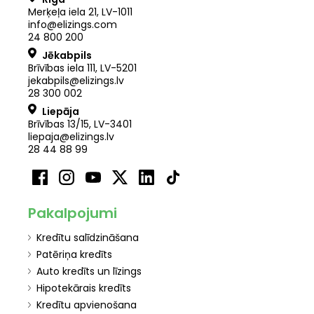
Merķeļa iela 21
,
LV
-
1011
info@elizings.com
24 800 200
Jēkabpils
Brīvības iela 111, LV-5201
jekabpils@elizings.lv
28 300 002
Liepāja
Brīvības 13/15, LV-3401
liepaja@elizings.lv
28 44 88 99
Pakalpojumi
Kredītu salīdzināšana
Patēriņa kredīts
Auto kredīts un līzings
Hipotekārais kredīts
Kredītu apvienošana