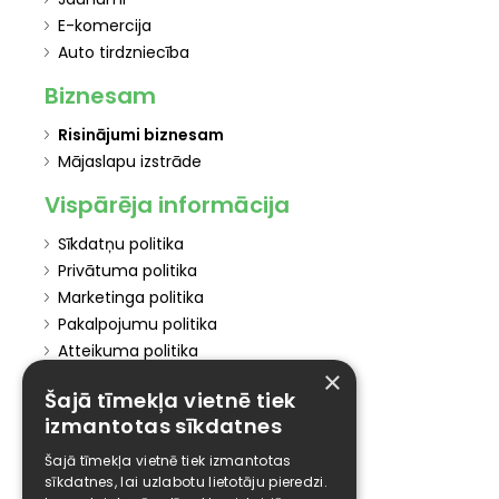
E-komercija
Auto tirdzniecība
Biznesam
Risinājumi biznesam
Mājaslapu izstrāde
Vispārēja informācija
Sīkdatņu politika
Privātuma politika
Marketinga politika
Pakalpojumu politika
Atteikuma politika
×
Atteikties no mārketinga
Šajā tīmekļa vietnē tiek
Elīzings
izmantotas sīkdatnes
Affiliate
Šajā tīmekļa vietnē tiek izmantotas
sīkdatnes, lai uzlabotu lietotāju pieredzi.
Karjera