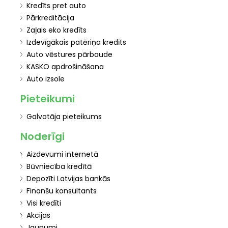
Kredīts pret auto
Pārkreditācija
Zaļais eko kredīts
Izdevīgākais patēriņa kredīts
Auto vēstures pārbaude
KASKO apdrošināšana
Auto izsole
Pieteikumi
Galvotāja pieteikums
Noderīgi
Aizdevumi internetā
Būvniecība kredītā
Depozīti Latvijas bankās
Finanšu konsultants
Visi kredīti
Akcijas
Jaunumi