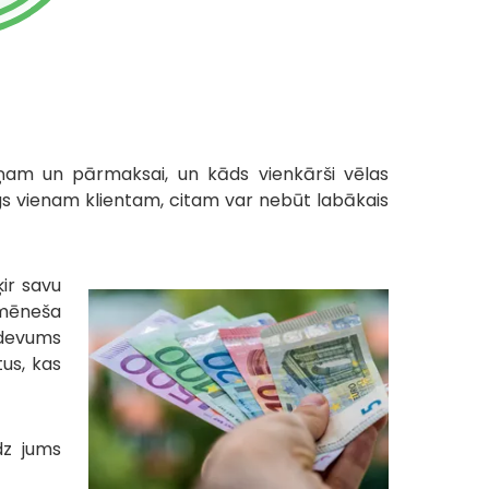
am un pārmaksai, un kāds vienkārši vēlas
īgs vienam klientam, citam var nebūt labākais
ķir savu
kmēneša
zdevums
us, kas
dz jums