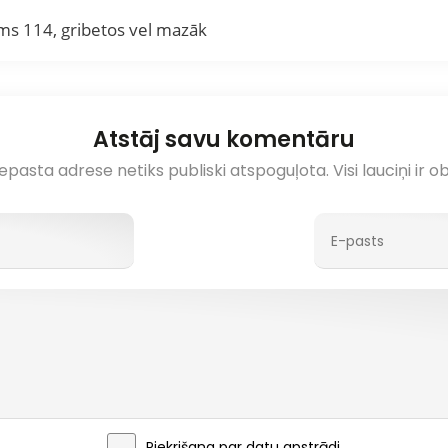
ms 114, gribetos vel mazāk
Atstāj savu komentāru
pasta adrese netiks publiski atspoguļota. Visi lauciņi ir ob
Piekrišana par
datu apstrādi