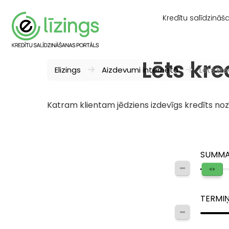
Kredītu salīdzināš
Lēts kre
Elizings
Aizdevumi internetā
Lēts kr
Katram klientam jēdziens izdevīgs kredīts noz
SUMM
TERMI