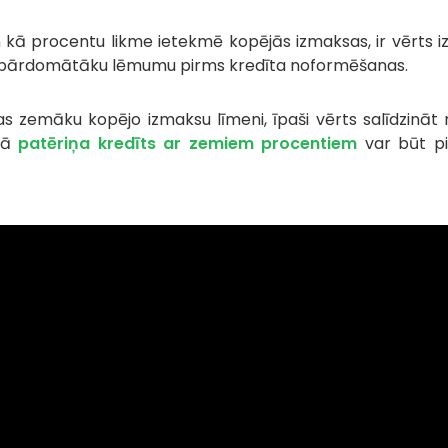
n kā procentu likme ietekmē kopējās izmaksas, ir vērts 
mt pārdomātāku lēmumu pirms kredīta noformēšanas.
s zemāku kopējo izmaksu līmeni, īpaši vērts salīdzināt ne
ijā
patēriņa kredīts ar zemiem procentiem
var būt pi