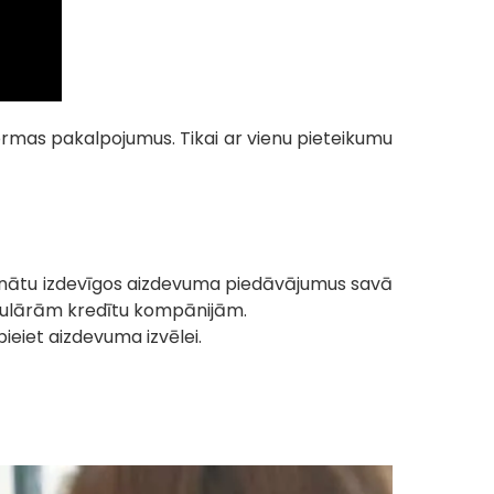
ormas pakalpojumus. Tikai ar vienu pieteikumu
zinātu izdevīgos aizdevuma piedāvājumus savā
opulārām kredītu kompānijām.
pieiet aizdevuma izvēlei.