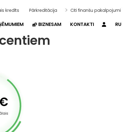
is kredīts
Pārkreditācija
Citi finanšu pakalpojumi
ZŅĒMUMIEM
BIZNESAM
KONTAKTI
RU
rocentiem
€
lais