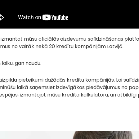
m izmantot mūsu oficiālās aizdevumu salīdzināšanas platf
us no vairāk nekā 20 kredītu kompānijām Latvijā.
 laiku, gan naudu.
izpilda pieteikumi dažādās kredītu kompānijās. Lai salīd
 15 minūšu laikā saņemsiet izdevīgākos piedāvājumus no p
espējas, izmantojot mūsu kredīta kalkulatoru, un atbildīgi 