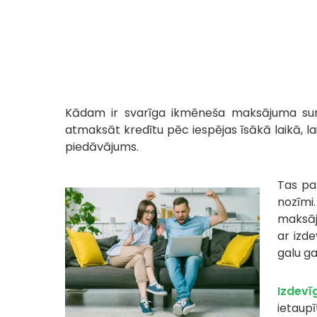
Kādam ir svarīga ikmēneša maksājuma sum
atmaksāt kredītu pēc iespējas īsākā laikā, l
piedāvājums.
Tas pat
nozīmi
maksāj
ar izd
galu g
Izdevī
ietaupīt