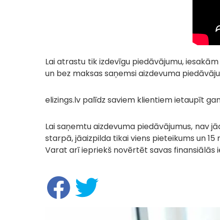
Lai atrastu tik izdevīgu piedāvājumu, iesakā
un bez maksas saņemsi aizdevuma piedāvājum
elizings.lv palīdz saviem klientiem ietaupīt gan
Lai saņemtu aizdevuma piedāvājumus, nav jāa
starpā, jāaizpilda tikai viens pieteikums un
Varat arī iepriekš novērtēt savas finansiālās i