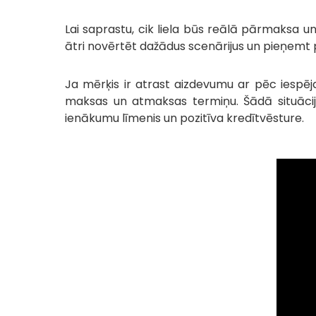
Lai saprastu, cik liela būs reālā pārmaksa u
ātri novērtēt dažādus scenārijus un pieņe
Ja mērķis ir atrast aizdevumu ar pēc iespēja
maksas un atmaksas termiņu. Šādā situāc
ienākumu līmenis un pozitīva kredītvēsture.