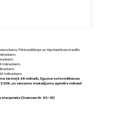
vienošana, Pārkreditācija un Hipotekārais kredīts.
4 mēnešiem;
mēnešiem;
 84 mēnešiem;
 mēnešiem;
 240 mēnešiem;
guma termiņš 48 mēneši, līguma noformēšanas
62.72 EUR, un veicamo maksājumu apmērs mēnesī
a starpnieks (licences Nr. KS-18)