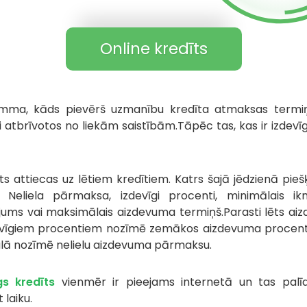
Online kredīts
ma, kāds pievērš uzmanību kredīta atmaksas termiņ
ai atbrīvotos no liekām saistībām.Tāpēc tas, kas ir izdev
s attiecas uz lētiem kredītiem. Katrs šajā jēdzienā pieš
. Neliela pārmaksa, izdevīgi procenti, minimālais i
ums vai maksimālais aizdevuma termiņš.Parasti lēts ai
evīgiem procentiem nozīmē zemākos aizdevuma procent
alā nozīmē nelielu aizdevuma pārmaksu.
gs kredīts
vienmēr ir pieejams internetā un tas palī
 laiku.