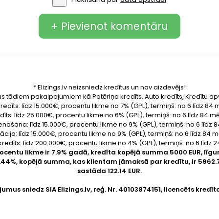
+ Pievienot komentāru
* Elizings.lv neizsniedz kredītus un nav aizdevējs!
us tādiem pakalpojumiem kā Patēriņa kredīts, Auto kredīts, Kredītu ap
redīts: līdz 15.000€, procentu likme no 7% (GPL), termiņš: no 6 līdz 8
dīts: līdz 25.000€, procentu likme no 6% (GPL), termiņš: no 6 līdz 84 
enošana: līdz 15.000€, procentu likme no 9% (GPL), termiņš: no 6 līdz
ācija: līdz 15.000€, procentu likme no 9% (GPL), termiņš: no 6 līdz 84
kredīts: līdz 200.000€, procentu likme no 4% (GPL), termiņš: no 6 līdz
rocentu likme ir 7.9% gadā, kredīta kopējā summa 5000 EUR, lī
9.44%, kopējā summa, kas klientam jāmaksā par kredītu, ir 59
sastāda 122.14 EUR.
jumus sniedz SIA
Elizings.lv
, reģ. Nr. 40103874151, licencēts kredīt