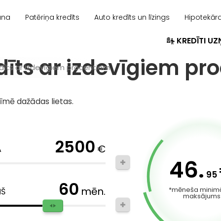
ana
Patēriņa kredīts
Auto kredīts un līzings
Hipotekāra
KREDĪTI U
dīts ar izdevīgiem p
edīts ar izdevīgiem procentiem
īmē dažādas lietas.
2500
€
A
46.
95
60
mēn.
*mēneša minimā
ŅŠ
maksājums