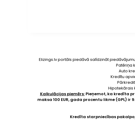
Elizings.lv portāls piedāvā salīdzināt piedāvājum
Patēriņa k
Auto kre
Kredītu apvi
Pārkredit
Hipotekārais 
Kalkulācijas piemērs:
Pieņemot, ka kredīta p
maksa 100 EUR, gada procentu likme (GPL) ir 
Kredīta starpniecības pakalpo