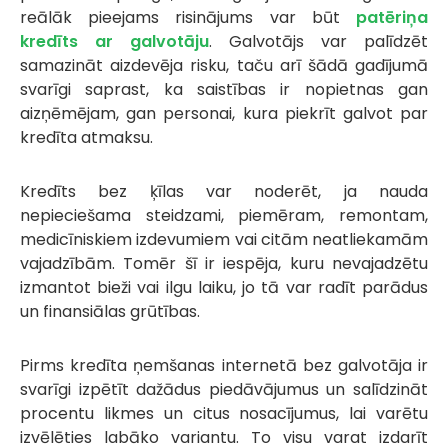
reālāk pieejams risinājums var būt
patēriņa
kredīts ar galvotāju
. Galvotājs var palīdzēt
samazināt aizdevēja risku, taču arī šādā gadījumā
svarīgi saprast, ka saistības ir nopietnas gan
aizņēmējam, gan personai, kura piekrīt galvot par
kredīta atmaksu.
Kredīts bez ķīlas var noderēt, ja nauda
nepieciešama steidzami, piemēram, remontam,
medicīniskiem izdevumiem vai citām neatliekamām
vajadzībām. Tomēr šī ir iespēja, kuru nevajadzētu
izmantot bieži vai ilgu laiku, jo tā var radīt parādus
un finansiālas grūtības.
Pirms kredīta ņemšanas internetā bez galvotāja ir
svarīgi izpētīt dažādus piedāvājumus un salīdzināt
procentu likmes un citus nosacījumus, lai varētu
izvēlēties labāko variantu. To visu varat izdarīt