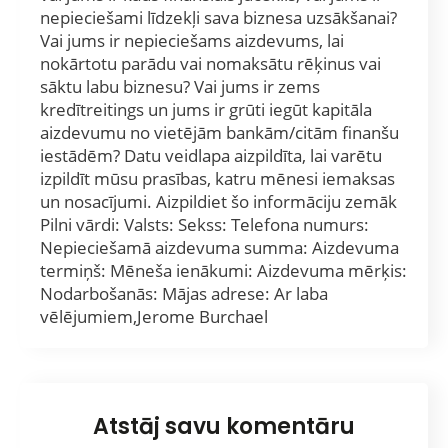
nepieciešami līdzekļi sava biznesa uzsākšanai?
Vai jums ir nepieciešams aizdevums, lai
nokārtotu parādu vai nomaksātu rēķinus vai
sāktu labu biznesu? Vai jums ir zems
kredītreitings un jums ir grūti iegūt kapitāla
aizdevumu no vietējām bankām/citām finanšu
iestādēm? Datu veidlapa aizpildīta, lai varētu
izpildīt mūsu prasības, katru mēnesi iemaksas
un nosacījumi. Aizpildiet šo informāciju zemāk
Pilni vārdi: Valsts: Sekss: Telefona numurs:
Nepieciešamā aizdevuma summa: Aizdevuma
termiņš: Mēneša ienākumi: Aizdevuma mērķis:
Nodarbošanās: Mājas adrese: Ar laba
vēlējumiem,Jerome Burchael
Atstāj savu komentāru