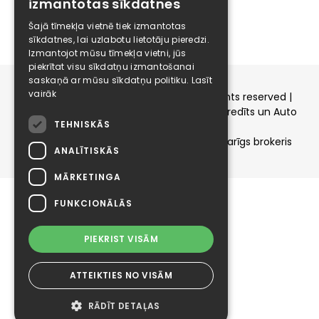
izmantotas sīkdatnes
Karjera
Kontakti
Šajā tīmekļa vietnē tiek izmantotas
sīkdatnes, lai uzlabotu lietotāju pieredzi.
Izmantojot mūsu tīmekļa vietni, jūs
piekrītat visu sīkdatņu izmantošanai
saskaņā ar mūsu sīkdatņu politiku.
Lasīt
vairāk
Copyright © 2015-2026 elizings.lv | All rights reserved |
elizings - Kredītu salīdzināšana, Patēriņa kredīts un Auto
TEHNISKĀS
līzings
SIA ELIZINGS.LV - pilnvaru apjoms - neatkarīgs brokeris
ANALĪTISKĀS
MĀRKETINGA
FUNKCIONĀLĀS
PIEKRIST VISĀM
ATTEIKTIES NO VISĀM
RĀDĪT DETAĻAS