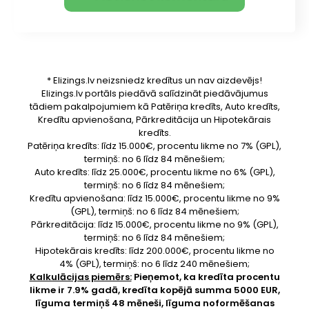
* Elizings.lv neizsniedz kredītus un nav aizdevējs!
Elizings.lv portāls piedāvā salīdzināt piedāvājumus
tādiem pakalpojumiem kā Patēriņa kredīts, Auto kredīts,
Kredītu apvienošana, Pārkreditācija un Hipotekārais
kredīts.
Patēriņa kredīts: līdz 15.000€, procentu likme no 7% (GPL),
termiņš: no 6 līdz 84 mēnešiem;
Auto kredīts: līdz 25.000€, procentu likme no 6% (GPL),
termiņš: no 6 līdz 84 mēnešiem;
Kredītu apvienošana: līdz 15.000€, procentu likme no 9%
(GPL), termiņš: no 6 līdz 84 mēnešiem;
Pārkreditācija: līdz 15.000€, procentu likme no 9% (GPL),
termiņš: no 6 līdz 84 mēnešiem;
Hipotekārais kredīts: līdz 200.000€, procentu likme no
4% (GPL), termiņš: no 6 līdz 240 mēnešiem;
Kalkulācijas piemērs:
Pieņemot, ka kredīta procentu
likme ir 7.9% gadā, kredīta kopējā summa 5000 EUR,
līguma termiņš 48 mēneši, līguma noformēšanas