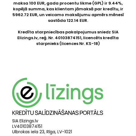
maksa 100 EUR, gada procentu likme (GPL) ir 9.44%,
kopējā summa, kas klientam jāmaksā par kredītu, ir
5962.72 EUR, un veicamo maksājumu apmērs mēnesī
sastāda 122.14 EUR.
Kredīta starpniecības pakalpojumus sniedz SIA
Elizings.lv
, reģ. Nr. 40103874151, licencēts kredīta
starpnieks (licences Nr. KS-18)
SIA Elizings.lv
LV40103874151
Ulbrokas iela 23, Rīga, LV-1021