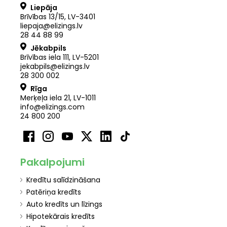
Liepāja
Brīvības 13/15, LV-3401
liepaja@elizings.lv
28 44 88 99
Jēkabpils
Brīvības iela 111, LV-5201
jekabpils@elizings.lv
28 300 002
Rīga
Merķeļa iela 21
,
LV
-
1011
info@elizings.com
24 800 200
Pakalpojumi
Kredītu salīdzināšana
Patēriņa kredīts
Auto kredīts un līzings
Hipotekārais kredīts