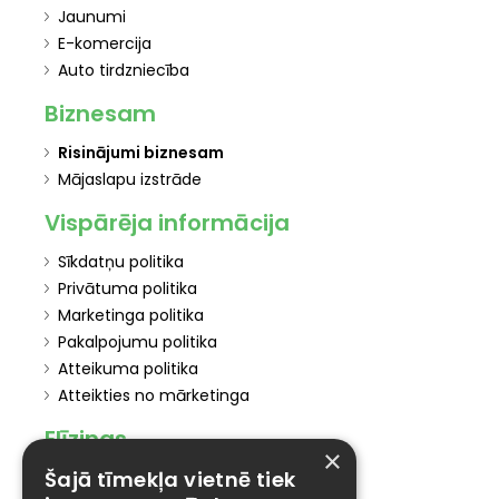
Jaunumi
E-komercija
Auto tirdzniecība
Biznesam
Risinājumi biznesam
Mājaslapu izstrāde
Vispārēja informācija
Sīkdatņu politika
Privātuma politika
Marketinga politika
Pakalpojumu politika
Atteikuma politika
Atteikties no mārketinga
Elīzings
×
Šajā tīmekļa vietnē tiek
Affiliate