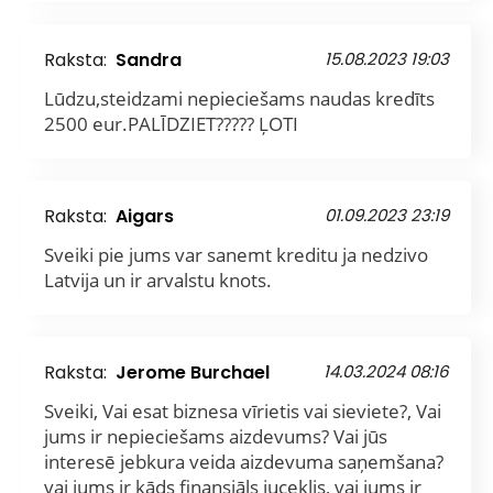
Raksta:
Sandra
15.08.2023 19:03
Lūdzu,steidzami nepieciešams naudas kredīts
2500 eur.PALĪDZIET????? ĻOTI
Raksta:
Aigars
01.09.2023 23:19
Sveiki pie jums var sanemt kreditu ja nedzivo
Latvija un ir arvalstu knots.
Raksta:
Jerome Burchael
14.03.2024 08:16
Sveiki, Vai esat biznesa vīrietis vai sieviete?, Vai
jums ir nepieciešams aizdevums? Vai jūs
interesē jebkura veida aizdevuma saņemšana?
vai jums ir kāds finansiāls juceklis, vai jums ir