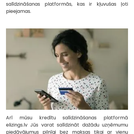
salīdzināšanas platformās, kas ir kļuvušas ļoti
pieejamas.
Arī mūsu kredītu salīdzināšanas platformā
elizings.lv Jūs varat salīdzināt dažādu uzņēmumu
piedāvājumus pilnīgi bez maksas tikai ar vienu