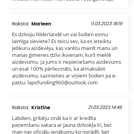
Raksta:
Marleen
11.03.2023 18:19
Es dzīvoju Nīderlandē un vai šodien esmu
laimīga sieviete? Es teicu sev, ka es ieteiktu
jebkuru aizdevēju, kas varētu mainīt manu un
manas ģimenes dzīvi ikvienam, kurš meklē
aizdevumu. Ja jums ir nepieciešams aizdevums
un esat 100% pārliecināts, ka atmaksāsit
aizdevumu, sazinieties ar viņiem šodien pa e-
pastu: lapofunding960@outlook.com
Raksta:
Kristīne
21.03.2023 14:46
Labdien, gribēju zināt ka ir ar kredīta
paņemšanu sakara ar jauna dzīvokļa īri, bet
man nav oficiālu ienākumu ko norādīt, bet