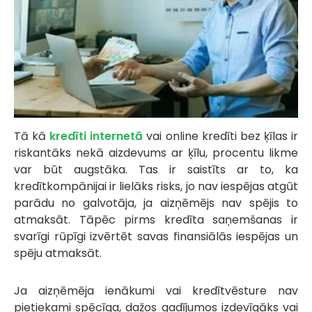
Tā kā
kredīti internetā
vai online kredīti bez ķīlas ir
riskantāks nekā aizdevums ar ķīlu, procentu likme
var būt augstāka. Tas ir saistīts ar to, ka
kredītkompānijai ir lielāks risks, jo nav iespējas atgūt
parādu no galvotāja, ja aizņēmējs nav spējis to
atmaksāt. Tāpēc pirms kredīta saņemšanas ir
svarīgi rūpīgi izvērtēt savas finansiālās iespējas un
spēju atmaksāt.
Ja aizņēmēja ienākumi vai kredītvēsture nav
pietiekami spēcīga, dažos gadījumos izdevīgāks vai