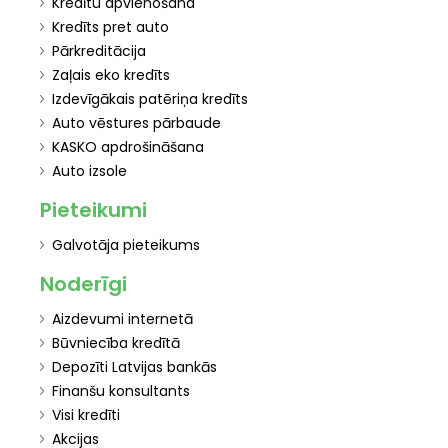
Kredītu apvienošana
Kredīts pret auto
Pārkreditācija
Zaļais eko kredīts
Izdevīgākais patēriņa kredīts
Auto vēstures pārbaude
KASKO apdrošināšana
Auto izsole
Pieteikumi
Galvotāja pieteikums
Noderīgi
Aizdevumi internetā
Būvniecība kredītā
Depozīti Latvijas bankās
Finanšu konsultants
Visi kredīti
Akcijas