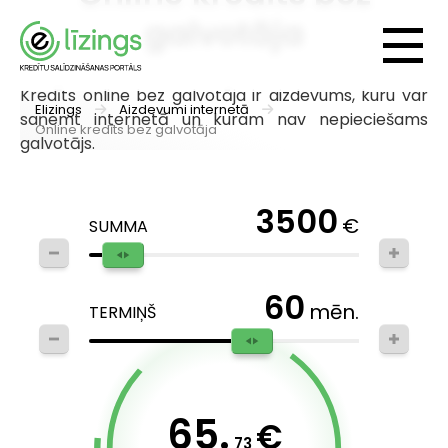
galvotāja
Kredīts online bez galvotāja ir aizdevums, kuru var
Elizings
Aizdevumi internetā
saņemt internetā un kuram nav nepieciešams
Online kredīts bez galvotāja
galvotājs.
3500
€
SUMMA
60
mēn.
TERMIŅŠ
65.
€
73