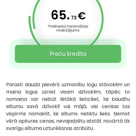
65.
€
73
*mēneša minimālais
maksājums
Preču kredīts
Parasti daudzi pievērš uzmanību logu stāvoklim un
maina logus uzreiz visam dzīvoklim, tāpēc to
nomaiņa var nebūt lētākā lieta.Bet, lai baudītu
siltumu savā dzīvoklī vai mājā, visi cenšas tos
vispirms nomainīt, lai siltums netiktu lieks. Ņemot
vērā apkures cenas, nevajadzētu atstāt novārtā tik
svarīgu siltuma uzturēšanas atribūtu.