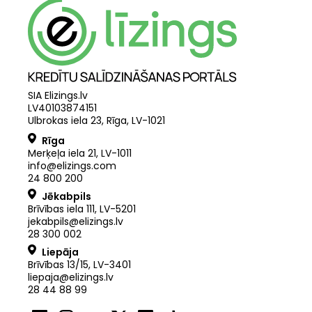
SIA Elizings.lv
LV40103874151
Ulbrokas iela 23, Rīga, LV-1021
Rīga
Merķeļa iela 21
,
LV
-
1011
info@elizings.com
24 800 200
Jēkabpils
Brīvības iela 111, LV-5201
jekabpils@elizings.lv
28 300 002
Liepāja
Brīvības 13/15, LV-3401
liepaja@elizings.lv
28 44 88 99