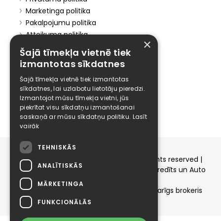
Marketinga politika
Pakalpojumu politika
Atteikuma politika
×
Atteikties no mārketinga
Šajā tīmekļa vietnē tiek
izmantotas sīkdatnes
Elīzings
Šajā tīmekļa vietnē tiek izmantotas
Affiliate
sīkdatnes, lai uzlabotu lietotāju pieredzi.
Karjera
Izmantojot mūsu tīmekļa vietni, jūs
Kontakti
piekrītat visu sīkdatņu izmantošanai
saskaņā ar mūsu sīkdatņu politiku.
Lasīt
vairāk
TEHNISKĀS
Copyright © 2015-2026 elizings.lv | All rights reserved |
ANALĪTISKĀS
elizings - Kredītu salīdzināšana, Patēriņa kredīts un Auto
līzings
MĀRKETINGA
SIA ELIZINGS.LV - pilnvaru apjoms - neatkarīgs brokeris
FUNKCIONĀLĀS