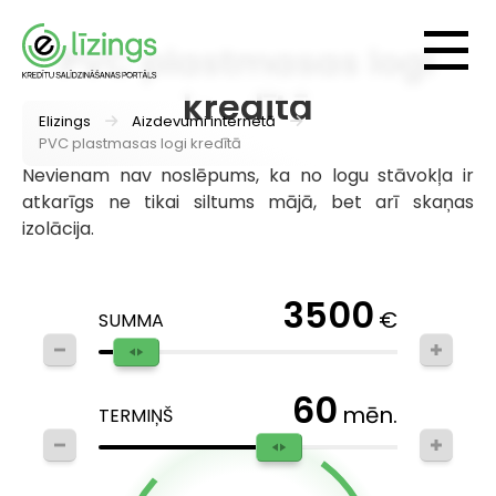
PVC plastmasas logi
kredītā
Elizings
Aizdevumi internetā
PVC plastmasas logi kredītā
Nevienam nav noslēpums, ka no logu stāvokļa ir
atkarīgs ne tikai siltums mājā, bet arī skaņas
izolācija.
3500
€
SUMMA
60
mēn.
TERMIŅŠ