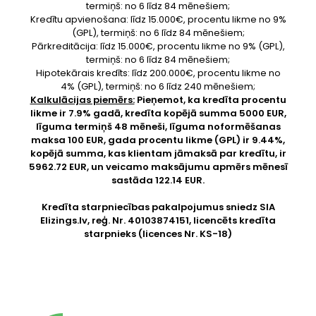
termiņš: no 6 līdz 84 mēnešiem;
Kredītu apvienošana: līdz 15.000€, procentu likme no 9%
(GPL), termiņš: no 6 līdz 84 mēnešiem;
Pārkreditācija: līdz 15.000€, procentu likme no 9% (GPL),
termiņš: no 6 līdz 84 mēnešiem;
Hipotekārais kredīts: līdz 200.000€, procentu likme no
4% (GPL), termiņš: no 6 līdz 240 mēnešiem;
Kalkulācijas piemērs:
Pieņemot, ka kredīta procentu
likme ir 7.9% gadā, kredīta kopējā summa 5000 EUR,
līguma termiņš 48 mēneši, līguma noformēšanas
maksa 100 EUR, gada procentu likme (GPL) ir 9.44%,
kopējā summa, kas klientam jāmaksā par kredītu, ir
5962.72 EUR, un veicamo maksājumu apmērs mēnesī
sastāda 122.14 EUR.
Kredīta starpniecības pakalpojumus sniedz SIA
Elizings.lv
, reģ. Nr. 40103874151, licencēts kredīta
starpnieks (licences Nr. KS-18)