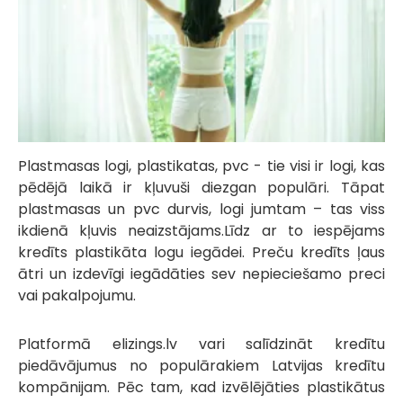
Plastmasas logi, plastikatas, pvc - tie visi ir logi, kas
pēdējā laikā ir kļuvuši diezgan populāri. Tāpat
plastmasas un pvc durvis, logi jumtam – tas viss
ikdienā kļuvis neaizstājams.Līdz ar to iespējams
kredīts plastikāta logu iegādei. Preču kredīts ļaus
ātri un izdevīgi iegādāties sev nepieciešamo preci
vai pakalpojumu.
Platformā elizings.lv vari salīdzināt kredītu
piedāvājumus no populārakiem Latvijas kredītu
kompānijam. Pēc tam, кad izvēlējāties plastikātus