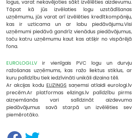
logus, varat nekavējoties sākt izvēlēties aizdevumu.
Tāpat kā jūs izvēlaties logu uzstādīšanas
uzņēmumu, jūs varat arī izvēlēties kredītkompāniju,
kas ir uzticama un ar labu piedāvājumu.Visi
uzņēmumi piedāvā gandrīz vienādus piedāvājumus,
taču katru uzņēmumu kaut kas atšķir no vispārējā
fona.
EUROLOGI.LV
ir vienīgais PVC logu un durvju
ražošanas uzņēmums, kas ražo liektus stiklus, ar
kuru palīdzību tiek iedzīvināti unikāli dizaina tēli.
Ar akcijas kodu
ELIZINGS
saņemsi atlaidi eurologi.lv
precēm.Ar platformas elizings.lv palīdzību pirms
aizņemšanās vari salīdzināt aizdevuma
piedāvājumus savā starpā un izvēlēties sev
piemērotāko.