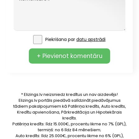
Piekrišana par
datu apstrādi
+ Pievienot komentāru
* Elizings.lv neizsniedz kredītus un nav aizdevējs!
Elizings.lv portāls piedāvā salīdzināt piedāvājumus
tādiem pakalpojumiem kā Patēriņa kredīts, Auto kredīts,
Kredītu apvienošana, Pārkreditācija un Hipotekārais
kredīts.
Patēriņa kredīts: līdz 15.000€, procentu likme no 7% (GPL),
termiņš: no 6 līdz 84 mēnešiem;
Auto kredīts: līdz 25.000€, procentu likme no 6% (GPL),