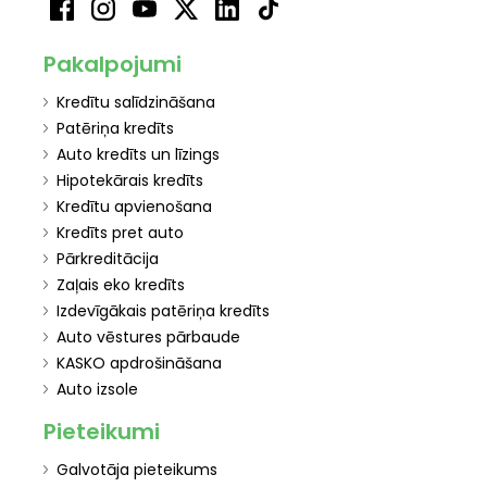
Pakalpojumi
Kredītu salīdzināšana
Patēriņa kredīts
Auto kredīts un līzings
Hipotekārais kredīts
Kredītu apvienošana
Kredīts pret auto
Pārkreditācija
Zaļais eko kredīts
Izdevīgākais patēriņa kredīts
Auto vēstures pārbaude
KASKO apdrošināšana
Auto izsole
Pieteikumi
Galvotāja pieteikums