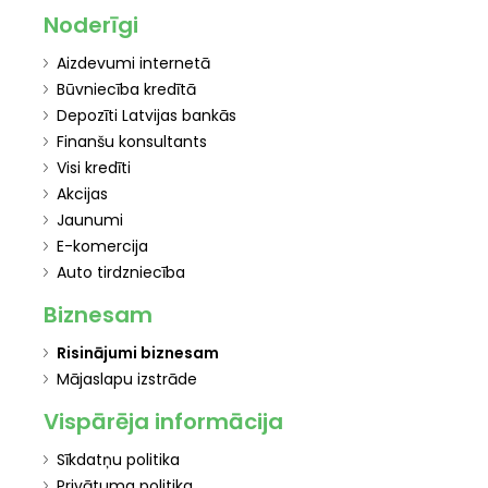
Noderīgi
Aizdevumi internetā
Būvniecība kredītā
Depozīti Latvijas bankās
Finanšu konsultants
Visi kredīti
Akcijas
Jaunumi
E-komercija
Auto tirdzniecība
Biznesam
Risinājumi biznesam
Mājaslapu izstrāde
Vispārēja informācija
Sīkdatņu politika
Privātuma politika