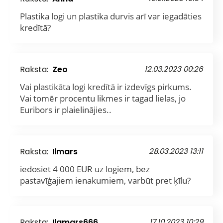
Plastika logi un plastika durvis arī var iegadāties
kredītā?
Raksta:
Zeo
12.03.2023 00:26
Vai plastikāta logi kredītā ir izdevīgs pirkums.
Vai tomēr procentu likmes ir tagad lielas, jo
Euribors ir plaielinājies..
Raksta:
Ilmars
28.03.2023 13:11
iedosiet 4 000 EUR uz logiem, bez
pastavīģajiem ienakumiem, varbūt pret ķīlu?
Raksta:
Ilgmars666
17.10.2023 10:29