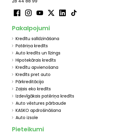
28 44 88 99
Pakalpojumi
Kredītu salīdzināšana
Patēriņa kredīts
Auto kredīts un līzings
Hipotekārais kredīts
Kredītu apvienošana
Kredīts pret auto
Pārkreditācija
Zaļais eko kredīts
Izdevīgākais patēriņa kredīts
Auto vēstures pārbaude
KASKO apdrošināšana
Auto izsole
Pieteikumi