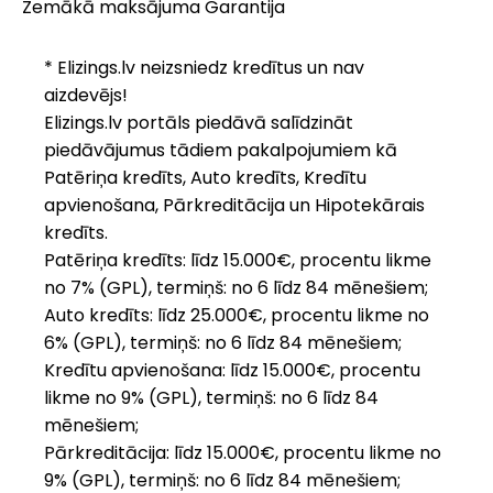
Zemākā maksājuma Garantija
* Elizings.lv neizsniedz kredītus un nav
aizdevējs!
Elizings.lv portāls piedāvā salīdzināt
piedāvājumus tādiem pakalpojumiem kā
Patēriņa kredīts, Auto kredīts, Kredītu
apvienošana, Pārkreditācija un Hipotekārais
kredīts.
Patēriņa kredīts: līdz 15.000€, procentu likme
no 7% (GPL), termiņš: no 6 līdz 84 mēnešiem;
Auto kredīts: līdz 25.000€, procentu likme no
6% (GPL), termiņš: no 6 līdz 84 mēnešiem;
Kredītu apvienošana: līdz 15.000€, procentu
likme no 9% (GPL), termiņš: no 6 līdz 84
mēnešiem;
Pārkreditācija: līdz 15.000€, procentu likme no
9% (GPL), termiņš: no 6 līdz 84 mēnešiem;