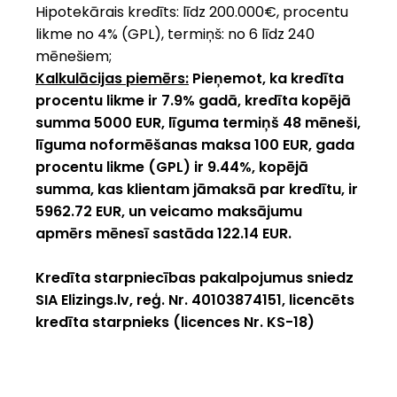
Hipotekārais kredīts: līdz 200.000€, procentu
likme no 4% (GPL), termiņš: no 6 līdz 240
mēnešiem;
Kalkulācijas piemērs:
Pieņemot, ka kredīta
procentu likme ir 7.9% gadā, kredīta kopējā
summa 5000 EUR, līguma termiņš 48 mēneši,
līguma noformēšanas maksa 100 EUR, gada
procentu likme (GPL) ir 9.44%, kopējā
summa, kas klientam jāmaksā par kredītu, ir
5962.72 EUR, un veicamo maksājumu
apmērs mēnesī sastāda 122.14 EUR.
Kredīta starpniecības pakalpojumus sniedz
SIA
Elizings.lv
, reģ. Nr. 40103874151, licencēts
kredīta starpnieks (licences Nr. KS-18)