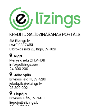
SIA Elizings.lv
LV40103874151
Ulbrokas iela 23, Rīga, LV-1021
Rīga
Merķeļa iela 21
,
LV
-
1011
info@elizings.com
24 800 200
Jēkabpils
Brīvības iela 111, LV-5201
jekabpils@elizings.lv
28 300 002
Liepāja
Brīvības 13/15, LV-3401
liepaja@elizings.lv