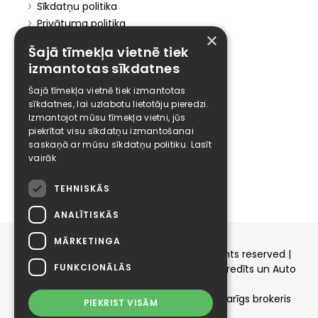
Sīkdatņu politika
Privātuma politika
×
Marketinga politika
Šajā tīmekļa vietnē tiek
Pakalpojumu politika
izmantotas sīkdatnes
Atteikuma politika
Šajā tīmekļa vietnē tiek izmantotas
Atteikties no mārketinga
sīkdatnes, lai uzlabotu lietotāju pieredzi.
Elīzings
Izmantojot mūsu tīmekļa vietni, jūs
piekrītat visu sīkdatņu izmantošanai
Affiliate
saskaņā ar mūsu sīkdatņu politiku.
Lasīt
vairāk
Karjera
Kontakti
TEHNISKĀS
ANALĪTISKĀS
MĀRKETINGA
Copyright © 2015-2026 elizings.lv | All rights reserved |
FUNKCIONĀLĀS
elizings - Kredītu salīdzināšana, Patēriņa kredīts un Auto
līzings
SIA ELIZINGS.LV - pilnvaru apjoms - neatkarīgs brokeris
PIEKRIST VISĀM