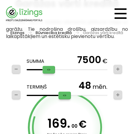
Garāžas vārti kredītā
Garāžas vārti ir būtisks elements jebkurai mājai ar
garāžu. Tie nodrošina drošību, aizsardzību no
Elizings
Būvniecība kredītā
Garāžas vārti kredītā
laikapstākļiem un estētisku pievienotu vērtību.
7500
€
SUMMA
48
mēn.
TERMIŅŠ
169.
€
00