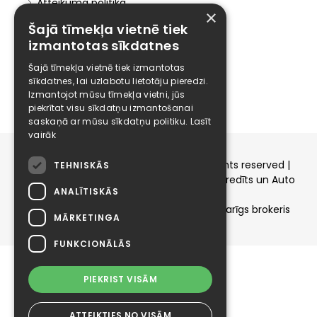
Atteikuma politika
×
Šajā tīmekļa vietnē tiek
Elīzings
izmantotas sīkdatnes
Affiliate
Šajā tīmekļa vietnē tiek izmantotas
Karjera
sīkdatnes, lai uzlabotu lietotāju pieredzi.
Kontakti
Izmantojot mūsu tīmekļa vietni, jūs
piekrītat visu sīkdatņu izmantošanai
saskaņā ar mūsu sīkdatņu politiku.
Lasīt
vairāk
Copyright © 2015-2026 elizings.lv | All rights reserved |
TEHNISKĀS
elizings - Kredītu salīdzināšana, Patēriņa kredīts un Auto
ANALĪTISKĀS
līzings
SIA ELIZINGS.LV - pilnvaru apjoms - neatkarīgs brokeris
MĀRKETINGA
FUNKCIONĀLĀS
PIEKRIST VISĀM
ATTEIKTIES NO VISĀM