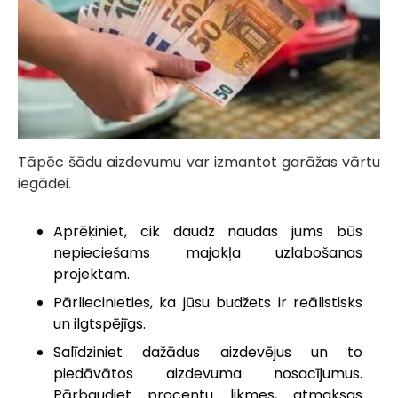
Tāpēc šādu aizdevumu var izmantot garāžas vārtu
iegādei.
Aprēķiniet, cik daudz naudas jums būs
nepieciešams majokļa uzlabošanas
projektam.
Pārliecinieties, ka jūsu budžets ir reālistisks
un ilgtspējīgs.
Salīdziniet dažādus aizdevējus un to
piedāvātos aizdevuma nosacījumus.
Pārbaudiet procentu likmes, atmaksas