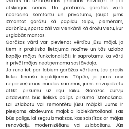
izskats un uzturēšanas prasības. Savukārt ir ļoti
atšķirīgas cenas. Un ,protams, garāžas vārti
nodrošina komfortu un privātumu, ļaujot jums
izmantot garāžu kā papildu telpu, piemēram,
darbnīcu, sporta zāli vai vienkārši kā drošu vietu, kur
uzglabāt mantas.
Garāžas vārti var pievienot vērtību jūsu mājai, jo
tiem ir praktiska lietojuma nozīme un tās uzlabo
kopējo mājas funkcionalitāti. Ir saprotams, ka vārti
ir privātmājas neatņemama sastāvdaļa.
Ja runa iet par labiem garāžas vārtiem, tas prasīs
lielus finanšu ieguldījumus. Tāpēc, ja jums nav
nepieciešamās naudas summas, jums nevajadzētu
atlikt pirkumu uz ilgu laiku. Garāžas durvju
aizdevums būs lielisks palīgs pirkuma īstenošanai.
Lai uzlabotu vai remontētu jūsu mājokli Jums ir
pieejams aizdevums majokļa labiekārtošanai. Tas
būs palīgs, lai segtu izmaksas, kas saistītas ar mājas
renovāciju, modernizēšanu vai uzlabošanu. Jūs