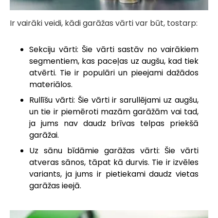
Ir vairāki veidi, kādi garāžas vārti var būt, tostarp:
Sekciju vārti: Šie vārti sastāv no vairākiem
segmentiem, kas paceļas uz augšu, kad tiek
atvērti. Tie ir populāri un pieejami dažādos
materiālos.
Rullīšu vārti: Šie vārti ir sarullējami uz augšu,
un tie ir piemēroti mazām garāžām vai tad,
ja jums nav daudz brīvas telpas priekšā
garāžai.
Uz sānu bīdāmie garāžas vārti: Šie vārti
atveras sānos, tāpat kā durvis. Tie ir izvēles
variants, ja jums ir pietiekami daudz vietas
garāžas ieejā.