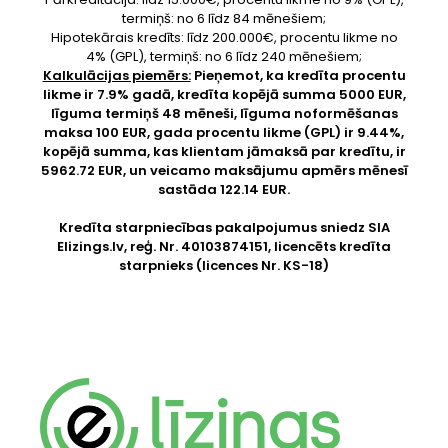
termiņš: no 6 līdz 84 mēnešiem;
Hipotekārais kredīts: līdz 200.000€, procentu likme no
4% (GPL), termiņš: no 6 līdz 240 mēnešiem;
Kalkulācijas piemērs:
Pieņemot, ka kredīta procentu
likme ir 7.9% gadā, kredīta kopējā summa 5000 EUR,
līguma termiņš 48 mēneši, līguma noformēšanas
maksa 100 EUR, gada procentu likme (GPL) ir 9.44%,
kopējā summa, kas klientam jāmaksā par kredītu, ir
5962.72 EUR, un veicamo maksājumu apmērs mēnesī
sastāda 122.14 EUR.
Kredīta starpniecības pakalpojumus sniedz SIA
Elizings.lv
, reģ. Nr. 40103874151, licencēts kredīta
starpnieks (licences Nr. KS-18)