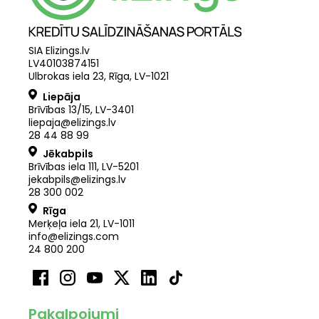
SIA Elizings.lv
LV40103874151
Ulbrokas iela 23, Rīga, LV-1021
Liepāja
Brīvības 13/15, LV-3401
liepaja@elizings.lv
28 44 88 99
Jēkabpils
Brīvības iela 111, LV-5201
jekabpils@elizings.lv
28 300 002
Rīga
Merķeļa iela 21
,
LV
-
1011
info@elizings.com
24 800 200
Pakalpojumi