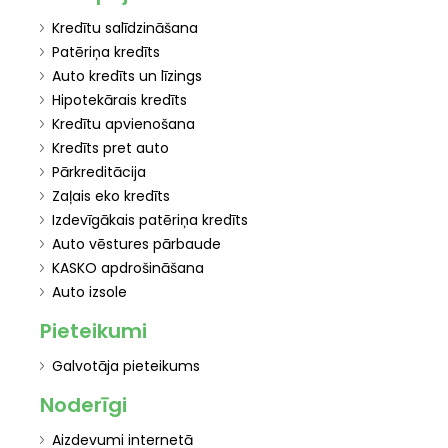
Kredītu salīdzināšana
Patēriņa kredīts
Auto kredīts un līzings
Hipotekārais kredīts
Kredītu apvienošana
Kredīts pret auto
Pārkreditācija
Zaļais eko kredīts
Izdevīgākais patēriņa kredīts
Auto vēstures pārbaude
KASKO apdrošināšana
Auto izsole
Pieteikumi
Galvotāja pieteikums
Noderīgi
Aizdevumi internetā