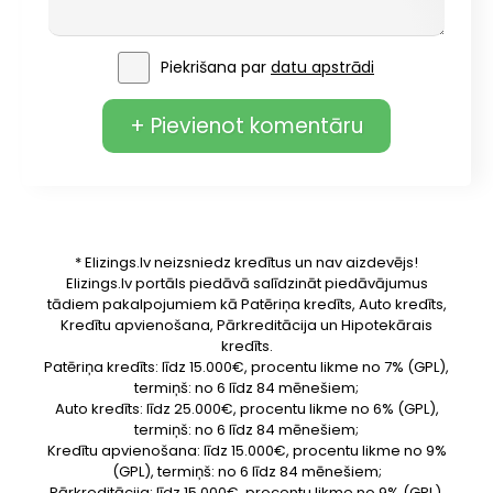
Piekrišana par
datu apstrādi
+ Pievienot komentāru
* Elizings.lv neizsniedz kredītus un nav aizdevējs!
Elizings.lv portāls piedāvā salīdzināt piedāvājumus
tādiem pakalpojumiem kā Patēriņa kredīts, Auto kredīts,
Kredītu apvienošana, Pārkreditācija un Hipotekārais
kredīts.
Patēriņa kredīts: līdz 15.000€, procentu likme no 7% (GPL),
termiņš: no 6 līdz 84 mēnešiem;
Auto kredīts: līdz 25.000€, procentu likme no 6% (GPL),
termiņš: no 6 līdz 84 mēnešiem;
Kredītu apvienošana: līdz 15.000€, procentu likme no 9%
(GPL), termiņš: no 6 līdz 84 mēnešiem;
Pārkreditācija: līdz 15.000€, procentu likme no 9% (GPL),