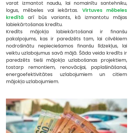
varat izmantot naudu, lai nomainītu santehniku,
logus, mēbeles vai iekārtas.
Virtuves mēbeles
kredītā
arī būs variants, kā izmantotu mājas
labiekārtošanas kredītu.
Kredīts mājokļa labiekārtošanai ir finanšu
pakalpojums, kas ir paredzēts tam, lai cilvēkiem
nodrošinātu nepieciešamos finanšu līdzekļus, lai
veiktu uzlabojumus savā mājā. Šāda veida kredīts ir
paredzēts tieši mājokļa uzlabošanas projektiem,
tostarp remontiem, renovācijai, paplašināšanai,
energoefektivitātes uzlabojumiem un citiem
mājokļa uzlabojumiem.