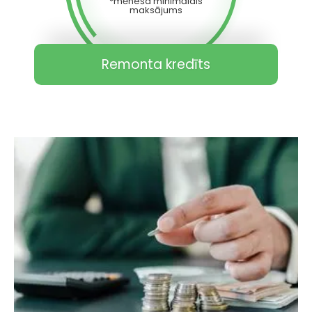
*mēneša minimālais
maksājums
Remonta kredīts