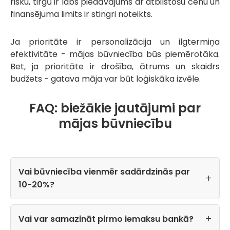
risku, tirgū ir labs piedāvājums ar atbilstošu cenu un
finansējuma limits ir stingri noteikts.
Ja prioritāte ir personalizācija un ilgtermiņa
efektivitāte - mājas būvniecība būs piemērotāka.
Bet, ja prioritāte ir drošība, ātrums un skaidrs
budžets - gatava māja var būt loģiskāka izvēle.
FAQ: biežākie jautājumi par
mājas būvniecību
Vai būvniecība vienmēr sadārdzinās par
10-20%?
Vai var samazināt pirmo iemaksu bankā?