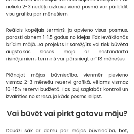
neliela 2-3 nedēļu aizkave vienā posmā var pārbīdīt
visu grafiku par mēnešiem.
Reālais kopējais termiņš, ja apvieno visus posmus,
parasti aizņem 1-1,5 gadus no idejas līdz ievākšanās
brīdim mājā. Ja projekts ir sarežģīts vai tiek būvēta
augstākas klases māja ar nestandarta
risinājumiem, termiņš var pārsniegt arī 18 mēnešus.
Plānojot mājas būvniecība, vienmēr pievieno
vismaz 2-3 mēnešu rezervi grafikā, vēlams vismaz
10-15% rezervi budžetā. Tas ļauj saglabāt kontroli un
izvairīties no stresa, ja kāds posms ieilgst.
Vai būvēt vai pirkt gatavu māju?
Daudzi sāk ar domu par mājas būvniecība, bet,