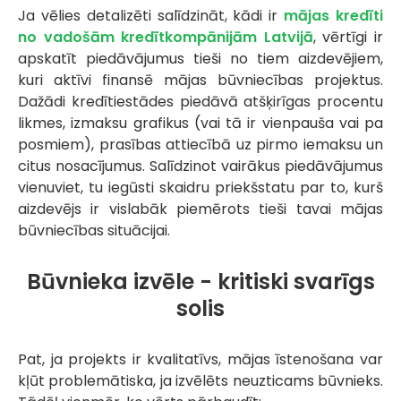
Ja vēlies detalizēti salīdzināt, kādi ir
mājas kredīti
no vadošām kredītkompānijām Latvijā
, vērtīgi ir
apskatīt piedāvājumus tieši no tiem aizdevējiem,
kuri aktīvi finansē mājas būvniecības projektus.
Dažādi kredītiestādes piedāvā atšķirīgas procentu
likmes, izmaksu grafikus (vai tā ir vienpauša vai pa
posmiem), prasības attiecībā uz pirmo iemaksu un
citus nosacījumus. Salīdzinot vairākus piedāvājumus
vienuviet, tu iegūsti skaidru priekšstatu par to, kurš
aizdevējs ir vislabāk piemērots tieši tavai mājas
būvniecības situācijai.
Būvnieka izvēle - kritiski svarīgs
solis
Pat, ja projekts ir kvalitatīvs, mājas īstenošana var
kļūt problemātiska, ja izvēlēts neuzticams būvnieks.