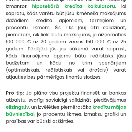
izmantot
hipotekārā kredīta kalkulatoru
, lai
sapratu, kāds varētu būt jūsu ikmēneša maksājums
dažādiem kredīta apjomiem, termiņiem un
procentu likmēm. Šis rīks ļauj ātri salīdzināt,
piemēram, cik liels būtu maksājums, ja aizņematies
100 000 € uz 20 gadiem versus 150 000 € uz 25
gadiem. Tādējādi jūs jau sākumā varat saprast,
kāds finansējuma apjoms būtu reālistisks jūsu
budžetam un kādu no trim scenārijiem
(optimistiskais, reālistiskais vai drošais) varat
atļauties bez pārmērīgas finanšu slodzes.
Pro tip:
Ja plāno visu projektu finansēt ar bankas
atbalstu, svarīgi savlaicīgi salīdzināt piedāvājumus
elizings.lv
, un izvēlēties piemērotāko
kredītu mājas
būvniecībai
, jo procentu likmes, izmaksu grafiki un
prasības var būtiski atšķirties.