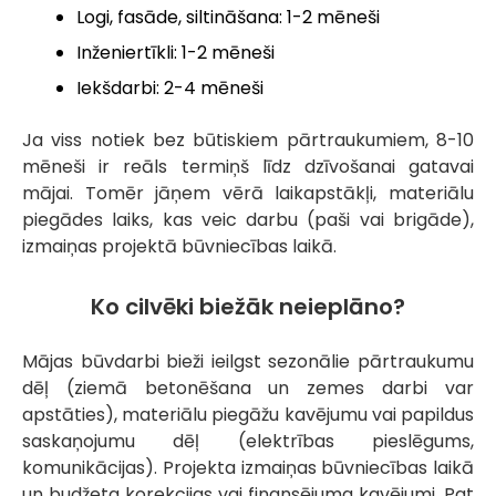
Logi, fasāde, siltināšana: 1-2 mēneši
Inženiertīkli: 1-2 mēneši
Iekšdarbi: 2-4 mēneši
Ja viss notiek bez būtiskiem pārtraukumiem, 8-10
mēneši ir reāls termiņš līdz dzīvošanai gatavai
mājai. Tomēr jāņem vērā laikapstākļi, materiālu
piegādes laiks, kas veic darbu (paši vai brigāde),
izmaiņas projektā būvniecības laikā.
Ko cilvēki biežāk neieplāno?
Mājas būvdarbi bieži ieilgst sezonālie pārtraukumu
dēļ (ziemā betonēšana un zemes darbi var
apstāties), materiālu piegāžu kavējumu vai papildus
saskaņojumu dēļ (elektrības pieslēgums,
komunikācijas). Projekta izmaiņas būvniecības laikā
un budžeta korekcijas vai finansējuma kavējumi. Pat