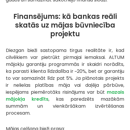
Finansējums: kā bankas reāli
skatās uz mājas būvniecība
projektu
Diezgan bieži sastopama tirgus realitāte ir, kad
cilvēkiem var pietrūkt pirmajai iemaksai. ALTUM
mājokļu garantiju programmās ir skaidri norādīts,
ka parasti klienta līdzdalība ir ~20%, bet ar garantiju
to var samazināt līdz pat 5%. Ja plānotais projekts
ir nelielas platības māja vai daļēja pārbūve,
iespējams piemērotāks risinājums var būt
mazais
mājokļa kredīts
, kas paredzēts mazākām
summām un vienkāršākam izvērtēšanas
procesam.
Mājas celšana bieži prasa: