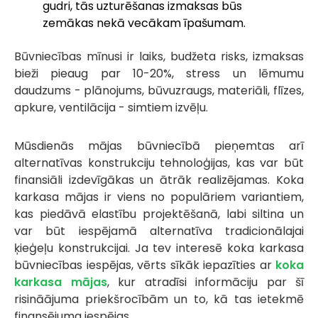
gudri, tās uzturēšanas izmaksas būs
zemākas nekā vecākam īpašumam.
Būvniecības mīnusi ir laiks, budžeta risks, izmaksas
bieži pieaug par 10-20%, stress un lēmumu
daudzums - plānojums, būvuzraugs, materiāli, flīzes,
apkure, ventilācija - simtiem izvēļu.
Mūsdienās mājas būvniecībā pieņemtas arī
alternatīvas konstrukciju tehnoloģijas, kas var būt
finansiāli izdevīgākas un ātrāk realizējamas. Koka
karkasa mājas ir viens no populāriem variantiem,
kas piedāvā elastību projektēšanā, labi siltina un
var būt iespējamā alternatīva tradicionālajai
ķieģeļu konstrukcijai. Ja tev interesē koka karkasa
būvniecības iespējas, vērts sīkāk iepazīties ar
koka
karkasa mājas
, kur atradīsi informāciju par šī
risināājuma priekšrocībām un to, kā tas ietekmē
finansējuma iespējas.