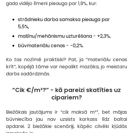
gada vidējo līmeni pieauga par 1,9%, kur:
strādnieku darba samaksa pieauga par
5,5%,
mašīnu/mehānismu uzturēšana - +2,3%,
būvmateriālu cenas - -0,2%.
Ko tas nozīmē praktiski? Pat, ja “materiālu cenas
krīt”, kopējā tāme var nepalikt mazāka, jo meistaru
darbs sadārdzinās.
“Cik €/m²?” - kā pareizi skatīties uz
cipariem?
Biežākais jautājums ir “cik maksā m²”, bet mājas
būvniecība jau nav uzsists karkass līdz baltai
apdarei. 2 biežākie scenāriji, kāpēc cilvēki kļūdās