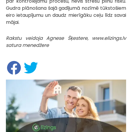
par kontrolējamu procesu, nevis stresu pilnu risku.
Gudra plānošana šajā gadījumā nozīmē tūkstošiem
eiro ietaupījumu un daudz mierīgāku ceļu līdz savai
mājai.
Rakstu veidoja Agnese Šķestere, www.elizings.lv
satura menedžere