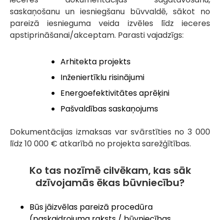
saskaņošanu un iesniegšanu būvvaldē, sākot no
pareizā iesnieguma veida izvēles līdz ieceres
apstiprināšanai/akceptam. Parasti vajadzīgs:
Arhitekta projekts
Inženiertīklu risinājumi
Energoefektivitātes aprēķini
Pašvaldības saskaņojums
Dokumentācijas izmaksas var svārstīties no 3 000
līdz 10 000 € atkarībā no projekta sarežģītības.
Ko tas nozīmē cilvēkam, kas sāk
dzīvojamās ēkas būvniecību?
Būs jāizvēlas pareizā procedūra
(paskaidrojuma raksts / būvniecības