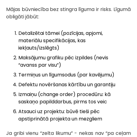
Mājas būvniecība bez stingra līguma ir risks. Līgumā
obligāti jābūt:
Detalizētai tāmei (pozīcijas, apjomi,
materiālu specifikācijas, kas
iekļauts/izslēgts)
Maksājumu grafiku pēc izpildes (nevis
“avanss par visu”)
Termiņus un līgumsodus (par kavējumu)
Defektu novēršanas kārtību un garantiju
Izmaiņu (change order) procedūru: kā
saskaņo papilddarbus, pirms tos veic
Atsauci uz projektu: būvē tieši pēc
apstiprinātā projekta un mezgliem
Ja gribi vienu “zelta likumu” - nekas nav “pa ceļam