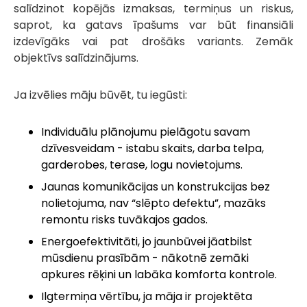
salīdzinot kopējās izmaksas, termiņus un riskus,
saprot, ka gatavs īpašums var būt finansiāli
izdevīgāks vai pat drošāks variants. Zemāk
objektīvs salīdzinājums.
Ja izvēlies māju būvēt, tu iegūsti:
Individuālu plānojumu pielāgotu savam
dzīvesveidam - istabu skaits, darba telpa,
garderobes, terase, logu novietojums.
Jaunas komunikācijas un konstrukcijas bez
nolietojuma, nav “slēpto defektu”, mazāks
remontu risks tuvākajos gados.
Energoefektivitāti, jo jaunbūvei jāatbilst
mūsdienu prasībām - nākotnē zemāki
apkures rēķini un labāka komforta kontrole.
Ilgtermiņa vērtību, ja māja ir projektēta