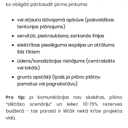
ko obligāti pārbaudīt pirms pirkuma:
vai atļauta dzīvojamā apbūve (pašvaldības
teritorijas plānojums)
servitūti, piebraukšana, sarkanās līnijas
elektrības pieslēguma iespējas un attālums
līdz tīklam
ūdens/kanalizācijas risinājums (centralizēts
vai lokāls)
grunts apstākļi (īpaši, ja plāno plātņu
pamatus vai pagrabstāvu)
Pro tip:
ja komunikācijas nav skaidras, plāno
“sliktāko scenāriju” un ieliec 10-15% rezerves
budžetā - tas parasti ir lētāk nekā krīze projekta
vidū.