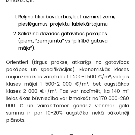
izmaksās, ir:
Rēķina tikai būvdarbus, bet aizmirst zemi,
pieslēgumus, projektu, labiekārtojumu.
Salīdzina dažādas gatavības pakāpes
(piem., “zem jumta” vs “pilnībā gatava
māja”).
Orientieri (tirgus prakse, atkarīgs no gatavības
pakāpes un specifikācijas). Ekonomiskās klases
mājai izmaksas varētu būt 1 200-1 500 €/m², vidējas
klases mājai 1 500-2 000 €/m², bet augstākas
klases 2 000 €+/m². Tas var nozīmēt, ka 140 m²
lielas ēkas būvniecība var izmaksāt no 170 000-280
000 € un vairāk.Tomēr gandrīz vienmēr gala
summa ir par 10-20% augstāka nekā sākotnēji
plānots.