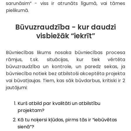
sarunāsim” - viss ir atrunāts līgumā, vai tāmes
pielikumā.
Būvuzraudzība - kur daudzi
visbiežāk “iekrīt”
Būvniecības likums nosaka būvniecības procesa
rāmjus, t.sk. situācijas, kur tiek vērtēta
būvuzraudzība un kontrole, un paredz sekas, ja
būvniecība notiek bez atbilstoši akceptēta projekta
vai būvatļaujas. Tiem, kas sāk būvdarbus, kritiski ir 2
jautājumi:
Kurš atbild par kvalitāti un atbilstību
projektam?
Kā tu noķersi kļūdas, pirms tās ir “iebūvētas
sienā”?