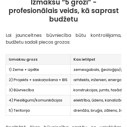
Izmaksu “5 grozi” -
profesionālais veids, kā saprast
budžetu
Lai jaunceltnes būvniecība būtu kontrolējama,
budžetu sadali piecos grozos:
Izmaksu grozs
Kas ietilpst
1) Zeme + izpēte
zemesgabals, ģeoloģija/ģeodē
2) Projekts + saskaņošana + BIS
arhitekts, inženieri, energoa
3) Būvniecība
konstrukcijas, jumts, fasāde, 
4) Pieslēgumi/komunikācijas
elektrība, ūdens, kanalizāci
5) Teritorija
drenāža, bruģis, zāliens, žogs,