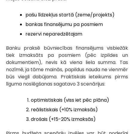
pašu līdzekļus startā (zeme/projekts)
bankas finansējumu pa posmiem
rezervi neparedzētajam
Banku praksē būvniecības finansējums visbiežāk
tiek izmaksāts pa posmiem (pēc izpildes un
dokumentiem), nevis kā viena liela summa. Tas
nozīmē, ja tāme mainās, papildus nauda ne vienmēr
būs viegli dabūjama. Praktiskais ieteikums pirms
līguma noslēgšanas sagatavo 3 scenārijus:
optimistiskais (viss iet pēc plāna)
reālistiskais (+10% izmaksās)
drošais (+15-20% izmaksās)
Pirms budžeta scenāriju izvēles var būt noderīgi