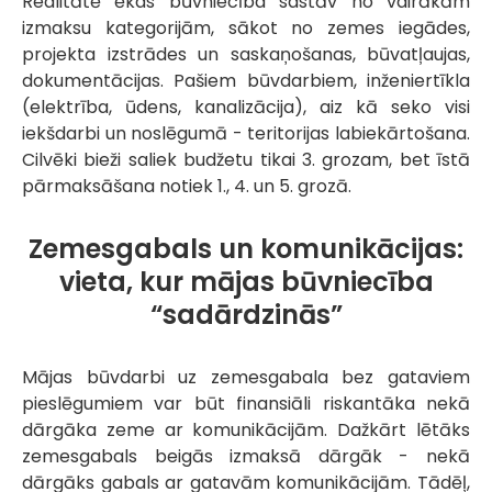
Realitātē ēkas būvniecība sastāv no vairākām
izmaksu kategorijām, sākot no zemes iegādes,
projekta izstrādes un saskaņošanas, būvatļaujas,
dokumentācijas. Pašiem būvdarbiem, inženiertīkla
(elektrība, ūdens, kanalizācija), aiz kā seko visi
iekšdarbi un noslēgumā - teritorijas labiekārtošana.
Cilvēki bieži saliek budžetu tikai 3. grozam, bet īstā
pārmaksāšana notiek 1., 4. un 5. grozā.
Zemesgabals un komunikācijas:
vieta, kur mājas būvniecība
“sadārdzinās”
Mājas būvdarbi uz zemesgabala bez gataviem
pieslēgumiem var būt finansiāli riskantāka nekā
dārgāka zeme ar komunikācijām. Dažkārt lētāks
zemesgabals beigās izmaksā dārgāk - nekā
dārgāks gabals ar gatavām komunikācijām. Tādēļ,