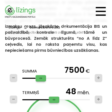
būvniecība nevainagotos ar milzīgu pārmaksu,
termiņa kavējumiem un negribētiem
kompromisiem kvalitātē, ir jāizdara 3 lietas vēl
pirms pirmā lāpstas cirtiena: jāsaprot pilnais
izmaksu grozs, jāsakārto dokumentācija BIS un
Elizings
Būvniecība kredītā
pašvaldībā, kontrole līgumā, tāmē un
Mājas būvniecība - ko noteikti zināt pirms sākt?
būvprocesā. Zemāk strukturēts “no A līdz Z”
ceļvedis, lai no raksta paņemtu visu, kas
nepieciešams pirms būvniecības uzsākšanas.
7500
€
SUMMA
48
mēn.
TERMIŅŠ