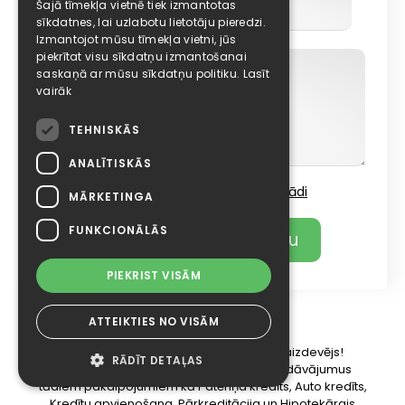
Šajā tīmekļa vietnē tiek izmantotas
sīkdatnes, lai uzlabotu lietotāju pieredzi.
Izmantojot mūsu tīmekļa vietni, jūs
piekrītat visu sīkdatņu izmantošanai
saskaņā ar mūsu sīkdatņu politiku.
Lasīt
vairāk
TEHNISKĀS
ANALĪTISKĀS
Piekrišana par
datu apstrādi
MĀRKETINGA
FUNKCIONĀLĀS
+ Pievienot komentāru
PIEKRIST VISĀM
ATTEIKTIES NO VISĀM
* Elizings.lv neizsniedz kredītus un nav aizdevējs!
RĀDĪT DETAĻAS
Elizings.lv portāls piedāvā salīdzināt piedāvājumus
tādiem pakalpojumiem kā Patēriņa kredīts, Auto kredīts,
Kredītu apvienošana, Pārkreditācija un Hipotekārais