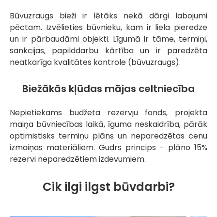
Būvuzraugs bieži ir lētāks nekā dārgi labojumi
pēctam. Izvēlieties būvnieku, kam ir liela pieredze
un ir pārbaudāmi objekti. Līgumā ir tāme, termiņi,
sankcijas, papilddarbu kārtība un ir paredzēta
neatkarīga kvalitātes kontrole (būvuzraugs).
Biežākās kļūdas mājas celtniecība
Nepietiekams budžeta rezervju fonds, projekta
maiņa būvniecības laikā, īguma neskaidrība, pārāk
optimistisks termiņu plāns un neparedzētas cenu
izmaiņas materiāliem. Gudrs princips - plāno 15%
rezervi neparedzētiem izdevumiem.
Cik ilgi ilgst būvdarbi?