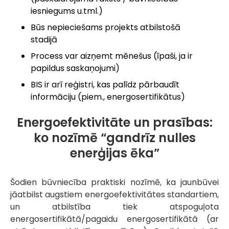
iesniegums u.tml.)
Būs nepieciešams projekts atbilstošā
stadijā
Process var aizņemt mēnešus (īpaši, ja ir
papildus saskaņojumi)
BIS ir arī reģistri, kas palīdz pārbaudīt
informāciju (piem., energosertifikātus)
Energoefektivitāte un prasības:
ko nozīmē “gandrīz nulles
enerģijas ēka”
Šodien būvniecība praktiski nozīmē, ka jaunbūvei
jāatbilst augstiem energoefektivitātes standartiem,
un atbilstība tiek atspoguļota
energosertifikātā/pagaidu energosertifikātā (ar