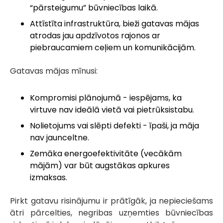
“pārsteigumu” būvniecības laikā.
Attīstīta infrastruktūra, bieži gatavas mājas
atrodas jau apdzīvotos rajonos ar
piebraucamiem ceļiem un komunikācijām.
Gatavas mājas mīnusi:
Kompromisi plānojumā - iespējams, ka
virtuve nav ideālā vietā vai pietrūksistabu.
Nolietojums vai slēpti defekti - īpaši, ja māja
nav jaunceltne.
Zemāka energoefektivitāte (vecākām
mājām) var būt augstākas apkures
izmaksas.
Pirkt gatavu risinājumu ir prātīgāk, ja nepieciešams
ātri pārcelties, negribas uzņemties būvniecības