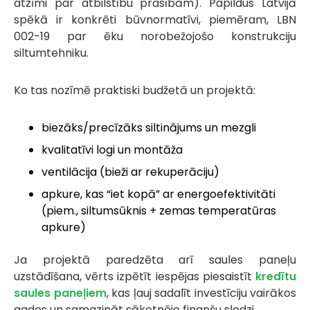
atzīmi par atbilstību prasībām). Papildus Latvijā
spēkā ir konkrēti būvnormatīvi, piemēram, LBN
002-19 par ēku norobežojošo konstrukciju
siltumtehniku.
Ko tas nozīmē praktiski budžetā un projektā:
biezāks/precīzāks siltinājums un mezgli
kvalitatīvi logi un montāža
ventilācija (bieži ar rekuperāciju)
apkure, kas “iet kopā” ar energoefektivitāti
(piem., siltumsūknis + zemas temperatūras
apkure)
Ja projektā paredzēta arī saules paneļu
uzstādīšana, vērts izpētīt iespējas piesaistīt
kredītu
saules paneļiem
, kas ļauj sadalīt investīciju vairākos
gados un samazināt sākotnējo finanšu slodzi.