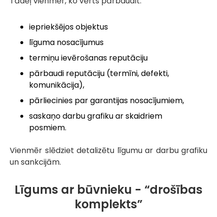
Tādēļ vienmēr, ko vērts pārbaudīt:
iepriekšējos objektus
līguma nosacījumus
termiņu ievērošanas reputāciju
pārbaudi reputāciju (termīni, defekti,
komunikācija),
pārliecinies par garantijas nosacījumiem,
saskaņo darbu grafiku ar skaidriem
posmiem.
Vienmēr slēdziet detalizētu līgumu ar darbu grafiku
un sankcijām.
Līgums ar būvnieku - “drošības
komplekts”