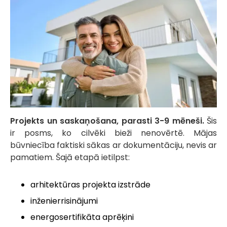
Projekts un saskaņošana, parasti 3-9 mēneši.
Šis
ir posms, ko cilvēki bieži nenovērtē. Mājas
būvniecība faktiski sākas ar dokumentāciju, nevis ar
pamatiem. Šajā etapā ietilpst:
arhitektūras projekta izstrāde
inženierrisinājumi
energosertifikāta aprēķini