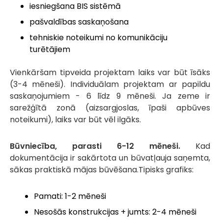
iesniegšana BIS sistēmā
pašvaldības saskaņošana
tehniskie noteikumi no komunikāciju
turētājiem
Vienkāršam tipveida projektam laiks var būt īsāks
(3-4 mēneši). Individuālam projektam ar papildu
saskaņojumiem - 6 līdz 9 mēneši. Ja zeme ir
sarežģītā zonā (aizsargjoslas, īpaši apbūves
noteikumi), laiks var būt vēl ilgāks.
Būvniecība, parasti 6-12 mēneši.
Kad
dokumentācija ir sakārtota un būvatļauja saņemta,
sākas praktiskā mājas būvēšana.Tipisks grafiks:
Pamati: 1-2 mēneši
Nesošās konstrukcijas + jumts: 2-4 mēneši