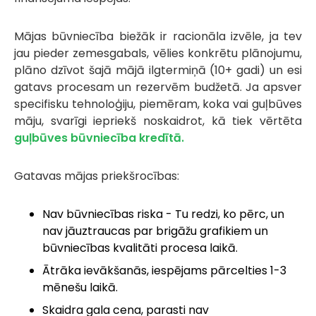
Mājas būvniecība biežāk ir racionāla izvēle, ja tev
jau pieder zemesgabals, vēlies konkrētu plānojumu,
plāno dzīvot šajā mājā ilgtermiņā (10+ gadi) un esi
gatavs procesam un rezervēm budžetā. Ja apsver
specifisku tehnoloģiju, piemēram, koka vai guļbūves
māju, svarīgi iepriekš noskaidrot, kā tiek vērtēta
guļbūves būvniecība kredītā.
Gatavas mājas priekšrocības:
Nav būvniecības riska - Tu redzi, ko pērc, un
nav jāuztraucas par brigāžu grafikiem un
būvniecības kvalitāti procesa laikā.
Ātrāka ievākšanās, iespējams pārcelties 1-3
mēnešu laikā.
Skaidra gala cena, parasti nav