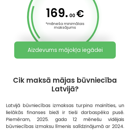
169.
€
00
*mēneša minimālais
maksājums
Aizdevums mājokļa iegādei
Cik maksā mājas būvniecība
Latvijā?
Latvijā būvniecības izmaksas turpina mainīties, un
lielākās finanses bieži ir tieši darbaspēka pusē.
Piemēram, 2025. gada 12 mēnešu vidējais
būvniecības izmaksu līmenis salīdzinājumā ar 2024.