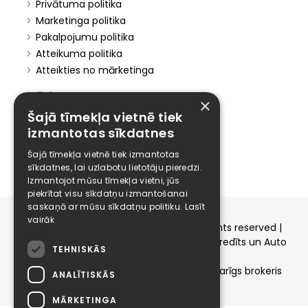
Privātuma politika
Marketinga politika
Pakalpojumu politika
Atteikuma politika
Atteikties no mārketinga
Elīzings
×
Šajā tīmekļa vietnē tiek
Affiliate
izmantotas sīkdatnes
Karjera
Kontakti
Šajā tīmekļa vietnē tiek izmantotas
sīkdatnes, lai uzlabotu lietotāju pieredzi.
Izmantojot mūsu tīmekļa vietni, jūs
piekrītat visu sīkdatņu izmantošanai
saskaņā ar mūsu sīkdatņu politiku.
Lasīt
vairāk
Copyright © 2015-2026 elizings.lv | All rights reserved |
elizings - Kredītu salīdzināšana, Patēriņa kredīts un Auto
TEHNISKĀS
līzings
SIA ELIZINGS.LV - pilnvaru apjoms - neatkarīgs brokeris
ANALĪTISKĀS
MĀRKETINGA