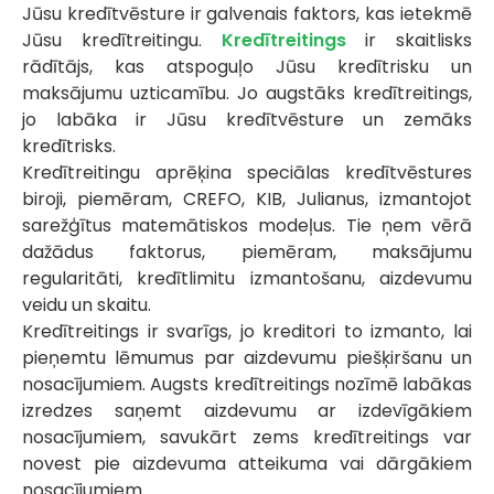
Jūsu kredītvēsture ir galvenais faktors, kas ietekmē
Jūsu kredītreitingu.
Kredītreitings
ir skaitlisks
rādītājs, kas atspoguļo Jūsu kredītrisku un
maksājumu uzticamību. Jo augstāks kredītreitings,
jo labāka ir Jūsu kredītvēsture un zemāks
kredītrisks.
Kredītreitingu aprēķina speciālas kredītvēstures
biroji, piemēram, CREFO, KIB, Julianus, izmantojot
sarežģītus matemātiskos modeļus. Tie ņem vērā
dažādus faktorus, piemēram, maksājumu
regularitāti, kredītlimitu izmantošanu, aizdevumu
veidu un skaitu.
Kredītreitings ir svarīgs, jo kreditori to izmanto, lai
pieņemtu lēmumus par aizdevumu piešķiršanu un
nosacījumiem. Augsts kredītreitings nozīmē labākas
izredzes saņemt aizdevumu ar izdevīgākiem
nosacījumiem, savukārt zems kredītreitings var
novest pie aizdevuma atteikuma vai dārgākiem
nosacījumiem.