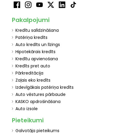
Pakalpojumi
Kredītu salīdzināšana
Patēriņa kredīts
Auto kredīts un līzings
Hipotekārais kredīts
Kredītu apvienošana
Kredīts pret auto
Pārkreditācija
Zaļais eko kredīts
Izdevīgākais patēriņa kredīts
Auto vēstures pārbaude
KASKO apdrošināšana
Auto izsole
Pieteikumi
Galvotāja pieteikums