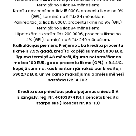
termiņš: no 6 līdz 84 mēnešiem;
Kredītu apvienošana: līdz 15.000€, procentu likme no 9%
(GPL), termiņš: no 6 līdz 84 mēnešiem;
Pārkreditācija: līdz 15.000€, procentu likme no 9% (GPL),
termiņš: no 6 līdz 84 mēnešiem;
Hipotekārais kredīts: līdz 200.000€, procentu likme no
4% (GPL), termiņš: no 6 līdz 240 mēnešiem;
Kalkulācijas piemērs:
Pieņemot, ka kredīta procentu
likme ir 7.9% gadā, kredīta kopējā summa 5000 EUR,
līguma termiņš 48 mēneši, līguma noformēšanas
maksa 100 EUR, gada procentu likme (GPL) ir 9.44%,
kopējā summa, kas klientam jāmaksā par kredītu, ir
5962.72 EUR, un veicamo maksājumu apmērs mēnesī
sastāda 122.14 EUR.
Kredīta starpniecības pakalpojumus sniedz SIA
Elizings.lv
, reģ. Nr. 40103874151, licencēts kredīta
starpnieks (licences Nr. KS-18)