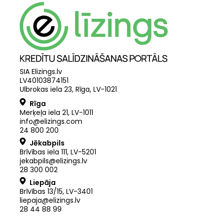
SIA Elizings.lv
LV40103874151
Ulbrokas iela 23, Rīga, LV-1021
Rīga
Merķeļa iela 21
,
LV
-
1011
info@elizings.com
24 800 200
Jēkabpils
Brīvības iela 111, LV-5201
jekabpils@elizings.lv
28 300 002
Liepāja
Brīvības 13/15, LV-3401
liepaja@elizings.lv
28 44 88 99