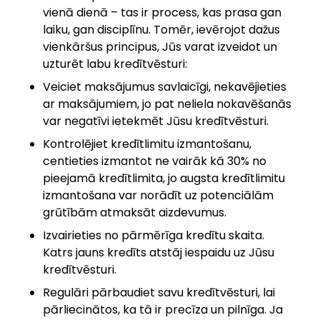
vienā dienā – tas ir process, kas prasa gan
laiku, gan disciplīnu. Tomēr, ievērojot dažus
vienkāršus principus, Jūs varat izveidot un
uzturēt labu kredītvēsturi:
Veiciet maksājumus savlaicīgi, nekavējieties
ar maksājumiem, jo pat neliela nokavēšanās
var negatīvi ietekmēt Jūsu kredītvēsturi.
Kontrolējiet kredītlimitu izmantošanu,
centieties izmantot ne vairāk kā 30% no
pieejamā kredītlimita, jo augsta kredītlimitu
izmantošana var norādīt uz potenciālām
grūtībām atmaksāt aizdevumus.
Izvairieties no pārmērīga kredītu skaita.
Katrs jauns kredīts atstāj iespaidu uz Jūsu
kredītvēsturi.
Regulāri pārbaudiet savu kredītvēsturi, lai
pārliecinātos, ka tā ir precīza un pilnīga. Ja