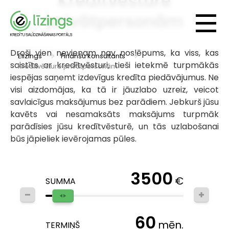
Kredītvēsture
privātpersonām
Droši vien nevienam nav noslēpums, ka viss, kas
Elizings
Finanšu konsultants
saistīts ar kredītvēsturi, tieši ietekmē turpmākās
Kredītvēsture privātpersonām
iespējas saņemt izdevīgus kredīta piedāvājumus. Ne
visi aizdomājas, ka tā ir jāuzlabo uzreiz, veicot
savlaicīgus maksājumus bez parādiem. Jebkurš jūsu
kavēts vai nesamaksāts maksājums turpmāk
parādīsies jūsu kredītvēsturē, un tās uzlabošanai
būs jāpieliek ievērojamas pūles.
3500
€
SUMMA
60
mēn.
TERMIŅŠ