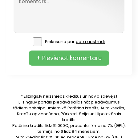
Piekrišana par
datu apstrādi
+ Pievienot komentāru
* Elizings.lv neizsniedz kredītus un nav aizdevējs!
Elizings.lv portāls piedāvā salīdzināt piedāvājumus
tādiem pakalpojumiem kā Patēriņa kredīts, Auto kredīts,
Kredītu apvienošana, Pārkreditācija un Hipotekārais
kredīts.
Patēriņa kredīts: līdz 15.000€, procentu likme no 7% (GPL),
termiņš: no 6 līdz 84 mēnešiem;
Auto kredīts: līdz 25.000€, procentu likme no 6% (GPL),