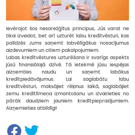
Ievērojot šos nesarežģītus principus, Jūs varat ne
tikai izveidot, bet arī uzturēt labu kredītvēsturi, kas
palīdzēs Jums saņemt labvēlīgākus nosacījumus
aizdevumiem un citiem pakalpojumiem.
Labas kredītvēstures uzturēšana ir svarīgs aspekts
jūsū finansiālajā dzīvē. Tā ietekmē jūsu iespējas
aizņemties naudu un saņemt labākus
kredītpiedāvājumus. Lai saglabātu labu
kredītvēsturi, maksājiet rēķinus laikā, saglabājiet
zemu kredītlīmeņa izmantošanu un izvairieties no
pārāk daudziem jauniem kredītpieprasījumiem.
Aizņemieties atbildīgi!