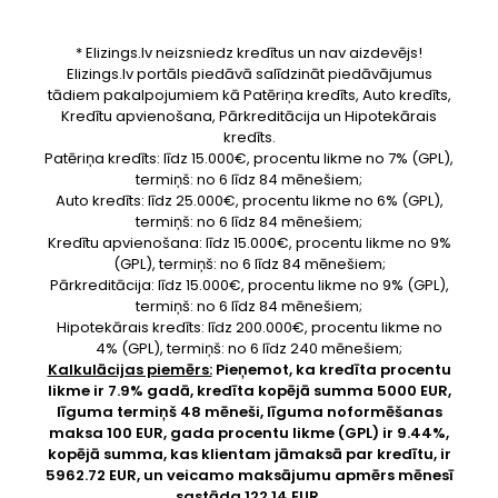
* Elizings.lv neizsniedz kredītus un nav aizdevējs!
Elizings.lv portāls piedāvā salīdzināt piedāvājumus
tādiem pakalpojumiem kā Patēriņa kredīts, Auto kredīts,
Kredītu apvienošana, Pārkreditācija un Hipotekārais
kredīts.
Patēriņa kredīts: līdz 15.000€, procentu likme no 7% (GPL),
termiņš: no 6 līdz 84 mēnešiem;
Auto kredīts: līdz 25.000€, procentu likme no 6% (GPL),
termiņš: no 6 līdz 84 mēnešiem;
Kredītu apvienošana: līdz 15.000€, procentu likme no 9%
(GPL), termiņš: no 6 līdz 84 mēnešiem;
Pārkreditācija: līdz 15.000€, procentu likme no 9% (GPL),
termiņš: no 6 līdz 84 mēnešiem;
Hipotekārais kredīts: līdz 200.000€, procentu likme no
4% (GPL), termiņš: no 6 līdz 240 mēnešiem;
Kalkulācijas piemērs:
Pieņemot, ka kredīta procentu
likme ir 7.9% gadā, kredīta kopējā summa 5000 EUR,
līguma termiņš 48 mēneši, līguma noformēšanas
maksa 100 EUR, gada procentu likme (GPL) ir 9.44%,
kopējā summa, kas klientam jāmaksā par kredītu, ir
5962.72 EUR, un veicamo maksājumu apmērs mēnesī
sastāda 122.14 EUR.