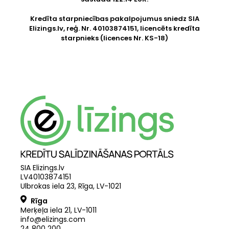
Kredīta starpniecības pakalpojumus sniedz SIA
Elizings.lv
, reģ. Nr. 40103874151, licencēts kredīta
starpnieks (licences Nr. KS-18)
SIA Elizings.lv
LV40103874151
Ulbrokas iela 23, Rīga, LV-1021
Rīga
Merķeļa iela 21
,
LV
-
1011
info@elizings.com
24 800 200