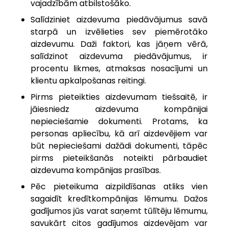
vajadzībām atbilstošāko.
Salīdziniet aizdevuma piedāvājumus savā
starpā un izvēlieties sev piemērotāko
aizdevumu. Daži faktori, kas jāņem vērā,
salīdzinot aizdevuma piedāvājumus, ir
procentu likmes, atmaksas nosacījumi un
klientu apkalpošanas reitingi.
Pirms pieteikties aizdevumam tiešsaitē, ir
jāiesniedz aizdevuma kompānijai
nepieciešamie dokumenti. Protams, ka
personas apliecību, kā arī aizdevējiem var
būt nepieciešami dažādi dokumenti, tāpēc
pirms pieteikšanās noteikti pārbaudiet
aizdevuma kompānijas prasības.
Pēc pieteikuma aizpildīšanas atliks vien
sagaidīt kredītkompānijas lēmumu. Dažos
gadījumos jūs varat saņemt tūlītēju lēmumu,
savukārt citos gadījumos aizdevējam var