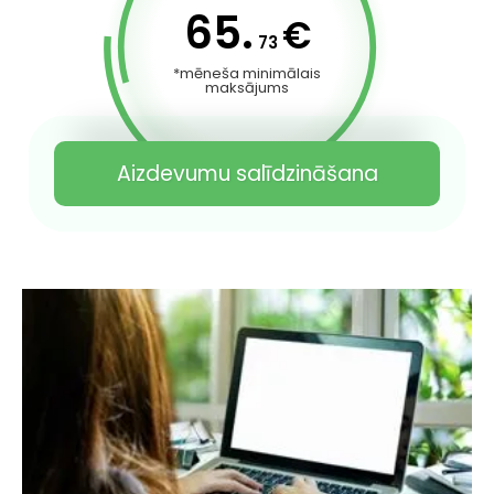
65.
€
73
*mēneša minimālais
maksājums
Aizdevumu salīdzināšana