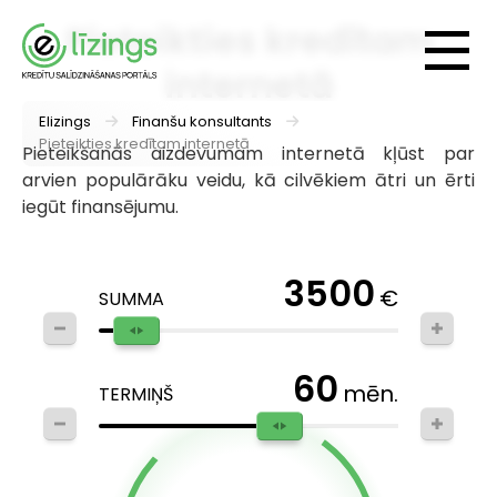
Pieteikties kredītam
internetā
Elizings
Finanšu konsultants
Pieteikties kredītam internetā
Pieteikšanās aizdevumam internetā kļūst par
arvien populārāku veidu, kā cilvēkiem ātri un ērti
iegūt finansējumu.
3500
€
SUMMA
60
mēn.
TERMIŅŠ