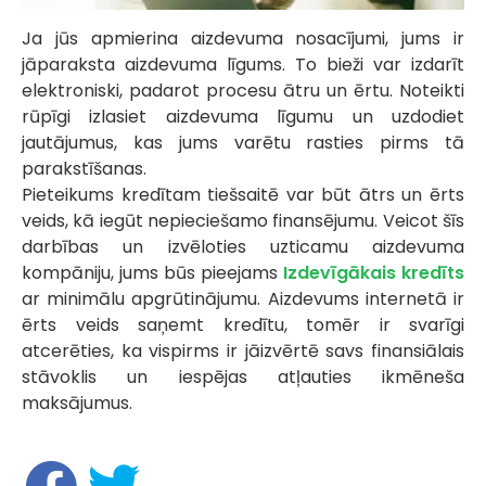
Ja jūs apmierina aizdevuma nosacījumi, jums ir
jāparaksta aizdevuma līgums. To bieži var izdarīt
elektroniski, padarot procesu ātru un ērtu. Noteikti
rūpīgi izlasiet aizdevuma līgumu un uzdodiet
jautājumus, kas jums varētu rasties pirms tā
parakstīšanas.
Pieteikums kredītam tiešsaitē var būt ātrs un ērts
veids, kā iegūt nepieciešamo finansējumu. Veicot šīs
darbības un izvēloties uzticamu aizdevuma
kompāniju, jums būs pieejams
Izdevīgākais kredīts
ar minimālu apgrūtinājumu. Aizdevums internetā ir
ērts veids saņemt kredītu, tomēr ir svarīgi
atcerēties, ka vispirms ir jāizvērtē savs finansiālais
stāvoklis un iespējas atļauties ikmēneša
maksājumus.