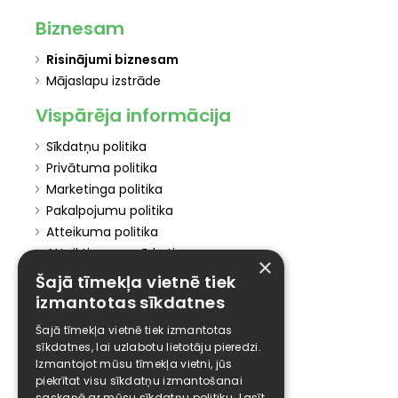
Biznesam
Risinājumi biznesam
Mājaslapu izstrāde
Vispārēja informācija
Sīkdatņu politika
Privātuma politika
Marketinga politika
Pakalpojumu politika
Atteikuma politika
Atteikties no mārketinga
×
Šajā tīmekļa vietnē tiek
Elīzings
izmantotas sīkdatnes
Affiliate
Šajā tīmekļa vietnē tiek izmantotas
Karjera
sīkdatnes, lai uzlabotu lietotāju pieredzi.
Kontakti
Izmantojot mūsu tīmekļa vietni, jūs
piekrītat visu sīkdatņu izmantošanai
saskaņā ar mūsu sīkdatņu politiku.
Lasīt