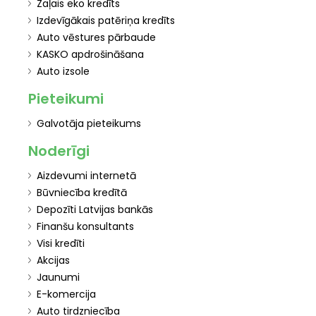
Zaļais eko kredīts
Izdevīgākais patēriņa kredīts
Auto vēstures pārbaude
KASKO apdrošināšana
Auto izsole
Pieteikumi
Galvotāja pieteikums
Noderīgi
Aizdevumi internetā
Būvniecība kredītā
Depozīti Latvijas bankās
Finanšu konsultants
Visi kredīti
Akcijas
Jaunumi
E-komercija
Auto tirdzniecība