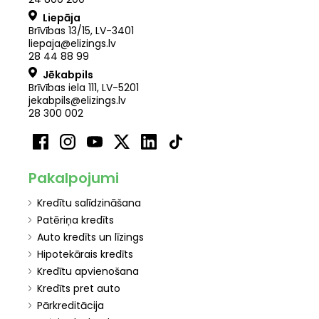
Liepāja
Brīvības 13/15, LV-3401
liepaja@elizings.lv
28 44 88 99
Jēkabpils
Brīvības iela 111, LV-5201
jekabpils@elizings.lv
28 300 002
Pakalpojumi
Kredītu salīdzināšana
Patēriņa kredīts
Auto kredīts un līzings
Hipotekārais kredīts
Kredītu apvienošana
Kredīts pret auto
Pārkreditācija