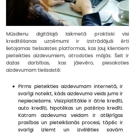
Mūsdienu digitālajā laikmetā praktiski visi
kreditēšanas uzņēmumi ir izstrādājuši ērti
lietojamas tiešsaistes platformas, kas ļauj klientiem
pieteikties aizdevumiem, atrodoties mājās. Šeit ir
dažas darbības, kas jāievēro, piesakoties
aizdevumam tiešsaistē:
Pirms pieteikties aizdevumam internetā, ir
svarīgi noteikt, kāds aizdevuma veids jums ir
nepieciešams. Visizplatītākie ir ātrie kredīti,
auto kredīti, hipotēkas un patēriņa kredīti.
Katram aizdevuma veidam ir atšķirīgas
prasības un pieteikšanās procesi, tāpēc ir
svarīgi izlemt un izvēlēties savām