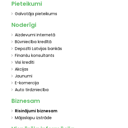
Pieteikumi
Galvotāja pieteikums
Noderīgi
Aizdevumi internetā
Būvniecība kredītā
Depozīti Latvijas bankās
Finanšu konsultants
Visi kredīti
Akcijas
Jaunumi
E-komercija
Auto tirdzniecība
Biznesam
Risinājumi biznesam
Mājaslapu izstrāde