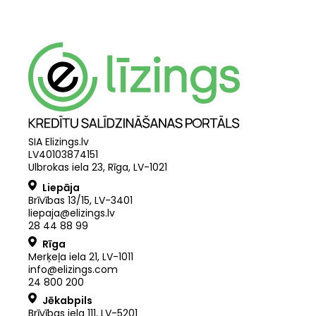
SIA Elizings.lv
LV40103874151
Ulbrokas iela 23, Rīga, LV-1021
Liepāja
Brīvības 13/15, LV-3401
liepaja@elizings.lv
28 44 88 99
Rīga
Merķeļa iela 21
,
LV
-
1011
info@elizings.com
24 800 200
Jēkabpils
Brīvības iela 111, LV-5201