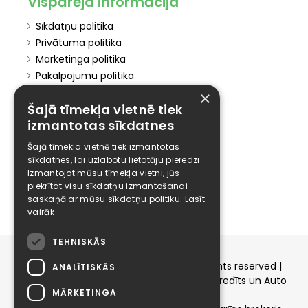
Vispārēja informācija
Sīkdatņu politika
Privātuma politika
Marketinga politika
Pakalpojumu politika
Atteikuma politika
×
Šajā tīmekļa vietnē tiek
Atteikties no mārketinga
izmantotas sīkdatnes
Elīzings
Šajā tīmekļa vietnē tiek izmantotas
Affiliate
sīkdatnes, lai uzlabotu lietotāju pieredzi.
Izmantojot mūsu tīmekļa vietni, jūs
Karjera
piekrītat visu sīkdatņu izmantošanai
Kontakti
saskaņā ar mūsu sīkdatņu politiku.
Lasīt
vairāk
TEHNISKĀS
Copyright © 2015-2026 elizings.lv | All rights reserved |
ANALĪTISKĀS
elizings - Kredītu salīdzināšana, Patēriņa kredīts un Auto
MĀRKETINGA
līzings