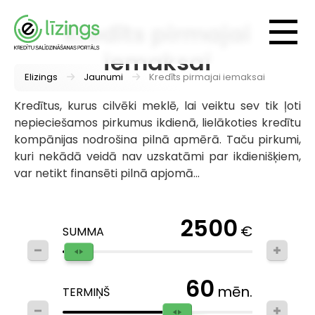
Kredīts pirmajai
iemaksai
Elizings
Jaunumi
Kredīts pirmajai iemaksai
Kredītus, kurus cilvēki meklē, lai veiktu sev tik ļoti
nepieciešamos pirkumus ikdienā, lielākoties kredītu
kompānijas nodrošina pilnā apmērā. Taču pirkumi,
kuri nekādā veidā nav uzskatāmi par ikdienišķiem,
var netikt finansēti pilnā apjomā...
2500
€
SUMMA
60
mēn.
TERMIŅŠ