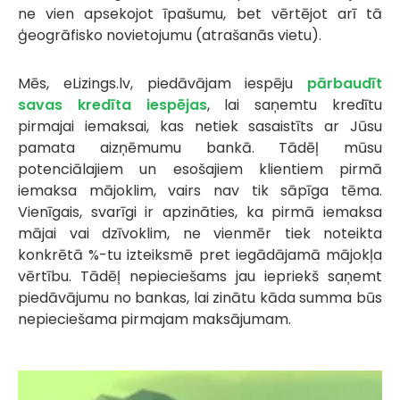
ne vien apsekojot īpašumu, bet vērtējot arī tā
ģeogrāfisko novietojumu (atrašanās vietu).
Mēs, eLizings.lv, piedāvājam iespēju
pārbaudīt
savas kredīta iespējas
, lai saņemtu kredītu
pirmajai iemaksai, kas netiek sasaistīts ar Jūsu
pamata aizņēmumu bankā. Tādēļ mūsu
potenciālajiem un esošajiem klientiem pirmā
iemaksa mājoklim, vairs nav tik sāpīga tēma.
Vienīgais, svarīgi ir apzināties, ka pirmā iemaksa
mājai vai dzīvoklim, ne vienmēr tiek noteikta
konkrētā %-tu izteiksmē pret iegādājamā mājokļa
vērtību. Tādēļ nepieciešams jau iepriekš saņemt
piedāvājumu no bankas, lai zinātu kāda summa būs
nepieciešama pirmajam maksājumam.