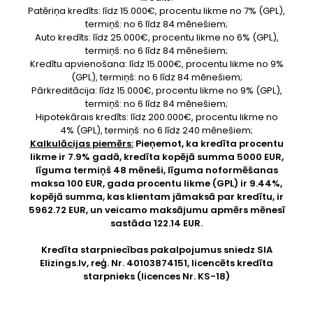
Patēriņa kredīts: līdz 15.000€, procentu likme no 7% (GPL),
termiņš: no 6 līdz 84 mēnešiem;
Auto kredīts: līdz 25.000€, procentu likme no 6% (GPL),
termiņš: no 6 līdz 84 mēnešiem;
Kredītu apvienošana: līdz 15.000€, procentu likme no 9%
(GPL), termiņš: no 6 līdz 84 mēnešiem;
Pārkreditācija: līdz 15.000€, procentu likme no 9% (GPL),
termiņš: no 6 līdz 84 mēnešiem;
Hipotekārais kredīts: līdz 200.000€, procentu likme no
4% (GPL), termiņš: no 6 līdz 240 mēnešiem;
Kalkulācijas piemērs:
Pieņemot, ka kredīta procentu
likme ir 7.9% gadā, kredīta kopējā summa 5000 EUR,
līguma termiņš 48 mēneši, līguma noformēšanas
maksa 100 EUR, gada procentu likme (GPL) ir 9.44%,
kopējā summa, kas klientam jāmaksā par kredītu, ir
5962.72 EUR, un veicamo maksājumu apmērs mēnesī
sastāda 122.14 EUR.
Kredīta starpniecības pakalpojumus sniedz SIA
Elizings.lv
, reģ. Nr. 40103874151, licencēts kredīta
starpnieks (licences Nr. KS-18)