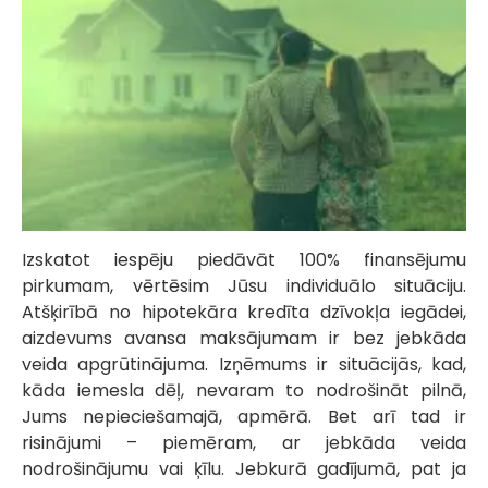
Izskatot iespēju piedāvāt 100% finansējumu
pirkumam, vērtēsim Jūsu individuālo situāciju.
Atšķirībā no hipotekāra kredīta dzīvokļa iegādei,
aizdevums avansa maksājumam ir bez jebkāda
veida apgrūtinājuma. Izņēmums ir situācijās, kad,
kāda iemesla dēļ, nevaram to nodrošināt pilnā,
Jums nepieciešamajā, apmērā. Bet arī tad ir
risinājumi – piemēram, ar jebkāda veida
nodrošinājumu vai ķīlu. Jebkurā gadījumā, pat ja