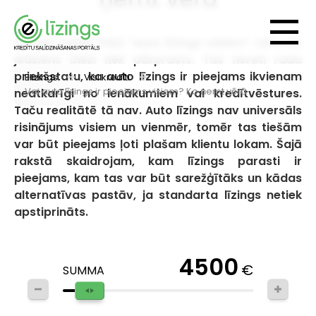
Daudzi meklē frāzi “auto līzings visiem”, taču šis
jēdziens bieži tiek pārprasts. Tas nereti rada
priekšstatu, ka auto līzings ir pieejams ikvienam
Elizings
Visi kredīti
Vai auto līzings ir pieejams visiem? Ko ņemt vērā
neatkarīgi no ienākumiem vai kredītvēstures.
Taču realitātē tā nav. Auto līzings nav universāls
risinājums visiem un vienmēr, tomēr tas tiešām
var būt pieejams ļoti plašam klientu lokam. Šajā
rakstā skaidrojam, kam līzings parasti ir
pieejams, kam tas var būt sarežģītāks un kādas
alternatīvas pastāv, ja standarta līzings netiek
apstiprināts.
4500
€
SUMMA