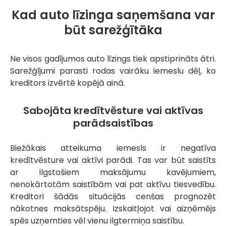
Kad auto līzinga saņemšana var
būt sarežģītāka
Ne visos gadījumos auto līzings tiek apstiprināts ātri.
Sarežģījumi parasti rodas vairāku iemeslu dēļ, ko
kreditors izvērtē kopējā ainā.
Sabojāta kredītvēsture vai aktīvas
parādsaistības
Biežākais atteikuma iemesls ir negatīva
kredītvēsture vai aktīvi parādi. Tas var būt saistīts
ar ilgstošiem maksājumu kavējumiem,
nenokārtotām saistībām vai pat aktīvu tiesvedību.
Kreditori šādās situācijās cenšas prognozēt
nākotnes maksātspēju. Izskaitļojot vai aizņēmējs
spēs uzņemties vēl vienu ilgtermiņa saistību.