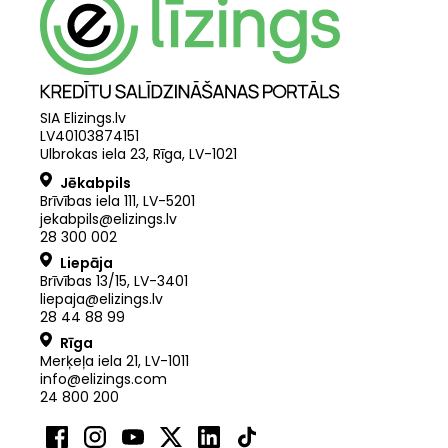
SIA Elizings.lv
LV40103874151
Ulbrokas iela 23, Rīga, LV-1021
Jēkabpils
Brīvības iela 111, LV-5201
jekabpils@elizings.lv
28 300 002
Liepāja
Brīvības 13/15, LV-3401
liepaja@elizings.lv
28 44 88 99
Rīga
Merķeļa iela 21
,
LV
-
1011
info@elizings.com
24 800 200