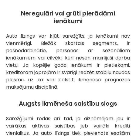
Neregulāri vai grūti pierādāmi
ienākumi
Auto līzings var kļūt sarežģīts, ja ienākumi nav
vienmērīgi. Biežāk skartais segments, ir
pašnodarbinātie, personas ar sezonāliem
ienākumiem vai cilvēki, kuri nesen mainījuši darba
vietu. Ja kopējie gada ienākumi ir pietiekami,
kreditoram joprojām ir svarīgi redzēt stabilu naudas
plūsmu, uz ko var balstīt ikmēneša prognozes
maksājumu disciplīnā.
Augsts ikmēneša saistību slogs
Sarežģījumi rodas arī tad, ja aizņēmējam jau ir
vairākas aktīvas saistības jeb vairāki kredīti
vienlaikus. Ja auto līzings tiek pievienots esošām