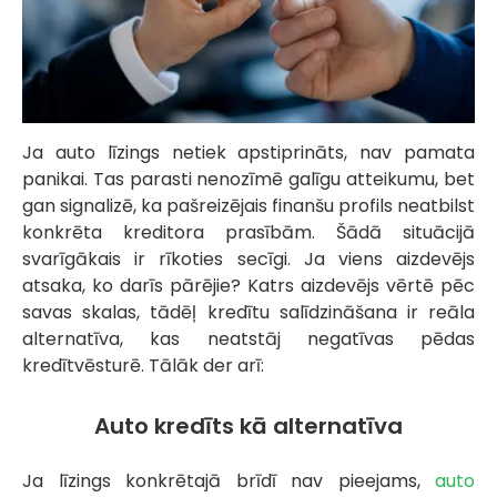
Ja auto līzings netiek apstiprināts, nav pamata
panikai. Tas parasti nenozīmē galīgu atteikumu, bet
gan signalizē, ka pašreizējais finanšu profils neatbilst
konkrēta kreditora prasībām. Šādā situācijā
svarīgākais ir rīkoties secīgi. Ja viens aizdevējs
atsaka, ko darīs pārējie? Katrs aizdevējs vērtē pēc
savas skalas, tādēļ kredītu salīdzināšana ir reāla
alternatīva, kas neatstāj negatīvas pēdas
kredītvēsturē. Tālāk der arī:
Auto kredīts kā alternatīva
Ja līzings konkrētajā brīdī nav pieejams,
auto