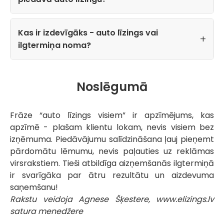
Kas ir izdevīgāks - auto līzings vai
ilgtermiņa noma?
Noslēgumā
Frāze “auto līzings visiem” ir apzīmējums, kas
apzīmē - plašam klientu lokam, nevis visiem bez
izņēmuma. Piedāvājumu salīdzināšana ļauj pieņemt
pārdomātu lēmumu, nevis paļauties uz reklāmas
virsrakstiem. Tieši atbildīga aizņemšanās ilgtermiņā
ir svarīgāka par ātru rezultātu un aizdevuma
saņemšanu!
Rakstu veidoja Agnese Šķestere, www.elizings.lv
satura menedžere