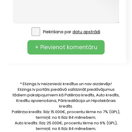
Piekrišana par
datu apstrādi
+ Pievienot komentāru
* Elizings.lv neizsniedz kredītus un nav aizdevējs!
Elizings.lv portāls piedāvā salīdzināt piedāvājumus
tādiem pakalpojumiem kā Patēriņa kredīts, Auto kredīts,
Kredītu apvienošana, Pārkreditācija un Hipotekārais
kredīts.
Patēriņa kredīts: līdz 15.000€, procentu likme no 7% (GPL),
termiņš: no 6 līdz 84 mēnešiem;
Auto kredīts: līdz 25.000€, procentu likme no 6% (GPL),
termiņš: no 6 līdz 84 mēnešiem;