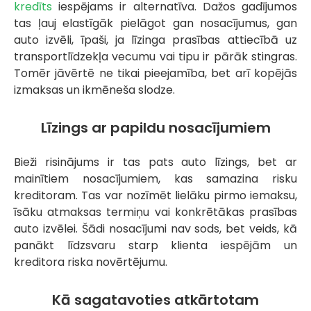
kredīts
iespējams ir alternatīva. Dažos gadījumos
tas ļauj elastīgāk pielāgot gan nosacījumus, gan
auto izvēli, īpaši, ja līzinga prasības attiecībā uz
transportlīdzekļa vecumu vai tipu ir pārāk stingras.
Tomēr jāvērtē ne tikai pieejamība, bet arī kopējās
izmaksas un ikmēneša slodze.
Līzings ar papildu nosacījumiem
Bieži risinājums ir tas pats auto līzings, bet ar
mainītiem nosacījumiem, kas samazina risku
kreditoram. Tas var nozīmēt lielāku pirmo iemaksu,
īsāku atmaksas termiņu vai konkrētākas prasības
auto izvēlei. Šādi nosacījumi nav sods, bet veids, kā
panākt līdzsvaru starp klienta iespējām un
kreditora riska novērtējumu.
Kā sagatavoties atkārtotam