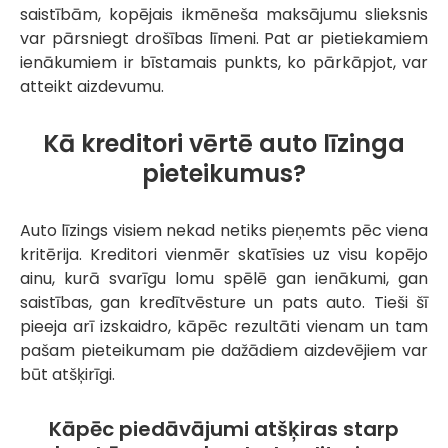
saistībām, kopējais ikmēneša maksājumu slieksnis
var pārsniegt drošības līmeni. Pat ar pietiekamiem
ienākumiem ir bīstamais punkts, ko pārkāpjot, var
atteikt aizdevumu.
Kā kreditori vērtē auto līzinga
pieteikumus?
Auto līzings visiem nekad netiks pieņemts pēc viena
kritērija. Kreditori vienmēr skatīsies uz visu kopējo
ainu, kurā svarīgu lomu spēlē gan ienākumi, gan
saistības, gan kredītvēsture un pats auto. Tieši šī
pieeja arī izskaidro, kāpēc rezultāti vienam un tam
pašam pieteikumam pie dažādiem aizdevējiem var
būt atšķirīgi.
Kāpēc piedāvājumi atšķiras starp