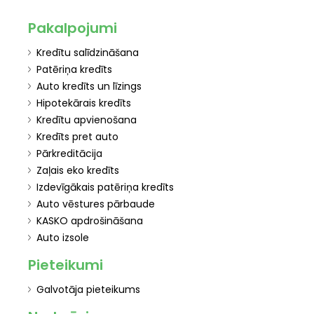
Pakalpojumi
Kredītu salīdzināšana
Patēriņa kredīts
Auto kredīts un līzings
Hipotekārais kredīts
Kredītu apvienošana
Kredīts pret auto
Pārkreditācija
Zaļais eko kredīts
Izdevīgākais patēriņa kredīts
Auto vēstures pārbaude
KASKO apdrošināšana
Auto izsole
Pieteikumi
Galvotāja pieteikums