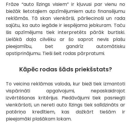
Frāze “auto līzings visiem” ir kļuvusi par vienu no
biežāk lietotajiem apzīmējumiem auto finansējumu
reklāmās. Tā skan vienkārši, pārliecinoši un rada
sajūtu, ka auto iegāde ir iespējama jebkuram. Taču
šis apzīmējums tiek interpretēts pārāk burtiski.
Lielākā daļa cilvēku ar šo saprot nevis plašu
pieejamību, bet gandrīz automātisku
apstiprinājumu. Tieši šeit rodas pārpratumi.
Kāpēc rodas šāds priekšstats?
To veicina reklāmas valoda, kur bieži tiek izmantoti
vispārināti apgalvojumi, nepaskaidrojot
izvērtēšanas kritērijus. Piedāvājumi tiek pasniegti
vienkāršoti, un nereti auto līzings tiek salīdzināts ar
patēriņa kredītiem, kas dažkārt tiešām ir
pieejamāki plašākam lokam.