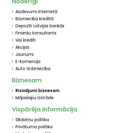
Noderīgi
Aizdevumi internetā
Būvniecība kredītā
Depozīti Latvijas bankās
Finanšu konsultants
Visi kredīti
Akcijas
Jaunumi
E-komercija
Auto tirdzniecība
Biznesam
Risinājumi biznesam
Mājaslapu izstrāde
Vispārēja informācija
Sīkdatņu politika
Privātuma politika