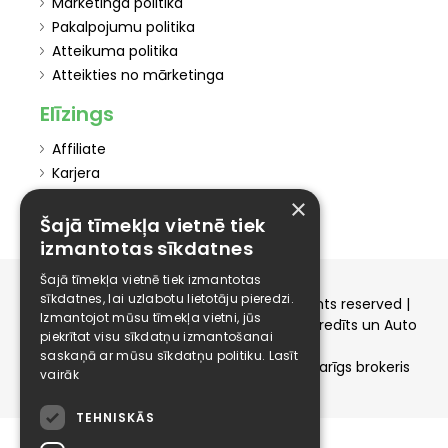
Marketinga politika
Pakalpojumu politika
Atteikuma politika
Atteikties no mārketinga
Elīzings
Affiliate
Karjera
Kontakti
×
Šajā tīmekļa vietnē tiek
izmantotas sīkdatnes
Šajā tīmekļa vietnē tiek izmantotas
sīkdatnes, lai uzlabotu lietotāju pieredzi.
Copyright © 2015-2026 elizings.lv | All rights reserved |
Izmantojot mūsu tīmekļa vietni, jūs
elizings - Kredītu salīdzināšana, Patēriņa kredīts un Auto
piekrītat visu sīkdatņu izmantošanai
līzings
saskaņā ar mūsu sīkdatņu politiku.
Lasīt
SIA ELIZINGS.LV - pilnvaru apjoms - neatkarīgs brokeris
vairāk
TEHNISKĀS