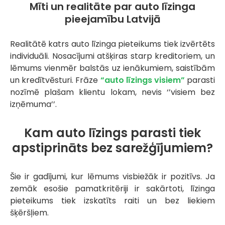
Mīti un realitāte par auto līzinga
pieejamību Latvijā
Realitātē katrs auto līzinga pieteikums tiek izvērtēts
individuāli. Nosacījumi atšķiras starp kreditoriem, un
lēmums vienmēr balstās uz ienākumiem, saistībām
un kredītvēsturi. Frāze
“auto līzings visiem”
parasti
nozīmē plašam klientu lokam, nevis ‘’visiem bez
izņēmuma’’.
Kam auto līzings parasti tiek
apstiprināts bez sarežģījumiem?
Šie ir gadījumi, kur lēmums visbiežāk ir pozitīvs. Ja
zemāk esošie pamatkritēriji ir sakārtoti, līzinga
pieteikums tiek izskatīts raiti un bez liekiem
šķēršļiem.