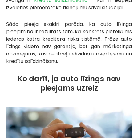
svarīga ir
kredītu salīdzināšana
- kur ir iespēja
izvēlēties piemērotāko risinājumu savai situācijai.
Šāda pieeja skaidri parāda, ka auto līzinga
pieejamība ir rezultāts tam, kā konkrēts pieteikums
iederas katra kreditora riska sistēmā. Frāze auto
līzings visiem nav garantija, bet gan mārketinga
apzīmējums, kas neatceļ individuālu izvērtēšanu un
kredītu salīdzināšanu.
Ko darīt, ja auto līzings nav
pieejams uzreiz