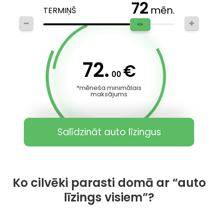
72
mēn.
TERMIŅŠ
72.
€
00
*mēneša minimālais
maksājums
Salīdzināt auto līzingus
Ko cilvēki parasti domā ar “auto
līzings visiem”?