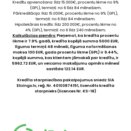
Kredītu apvienošana: līdz 15.000€, procentu likme no 9%
(GPL), termiņš: no 6 līdz 84 mēnešiem;
Pārkreditācija: līdz 15.000€, procentu likme no 9% (GPL),
termiņš: no 6 līdz 84 mēnešiem;
Hipotekārais kredīts: līdz 200.000€, procentu likme no
4% (GPL), termiņš: no 6 līdz 240 mēnešiem;
Kalkulācijas piemērs:
Pieņemot, ka kredīta procentu
likme ir 7.9% gadā, kredīta kopējā summa 5000 EUR,
līguma termiņš 48 mēneši, līguma noformēšanas
maksa 100 EUR, gada procentu likme (GPL) ir 9.44%,
kopējā summa, kas klientam jāmaksā par kredītu, ir
5962.72 EUR, un veicamo maksājumu apmērs mēnesī
sastāda 122.14 EUR.
Kredīta starpniecības pakalpojumus sniedz SIA
Elizings.lv
, reģ. Nr. 40103874151, licencēts kredīta
starpnieks (licences Nr. KS-18)