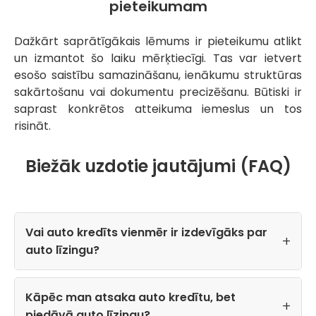
pieteikumam
Dažkārt saprātīgākais lēmums ir pieteikumu atlikt
un izmantot šo laiku mērķtiecīgi. Tas var ietvert
esošo saistību samazināšanu, ienākumu struktūras
sakārtošanu vai dokumentu precizēšanu. Būtiski ir
saprast konkrētos atteikuma iemeslus un tos
risināt.
Biežāk uzdotie jautājumi (FAQ)
Vai auto kredīts vienmēr ir izdevīgāks par
auto līzingu?
Kāpēc man atsaka auto kredītu, bet
piedāvā auto līzingu?