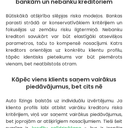
bankām un nebanku kreditoriem
Būtiskākā atšķirība slēpjas riska modeļos. Bankas
parasti strādā ar konservatīvākiem kritērijiem un
fokusējas uz zemāku risku ilgtermiņā. Nebanku
kreditori savukārt var būt elastīgāki atsevišķos
parametros, taču to kompensē nosacījumi. Katrs
kreditors orientējas uz konkrētu klientu profilu,
tāpēc identisks pieteikums var būt piemērots
vienam, bet neatbilstošs otram.
Kāpēc viens klients saņem vairākus
piedāvājumus, bet cits nē
Auto līzings balstās uz individuālu izvērtējumu. Ja
klienta profils labi atbilst vairāku kreditoru riska
kritērijiem, viņš var saņemt vairākus piedāvājumus,
bet joprojām ar atšķirīgiem nosacījumiem. Tieši šeit