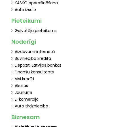
KASKO apdrošināšana
Auto izsole
Pieteikumi
Galvotāja pieteikums
Noderīgi
Aizdevumi internetā
Būvniecība kredītā
Depozīti Latvijas bankās
Finanšu konsultants
Visi kredīti
Akcijas
Jaunumi
E-komercija
Auto tirdzniecība
Biznesam
Risinājumi biznesam