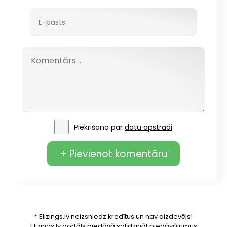
Piekrišana par
datu apstrādi
+ Pievienot komentāru
* Elizings.lv neizsniedz kredītus un nav aizdevējs!
Elizings.lv portāls piedāvā salīdzināt piedāvājumus