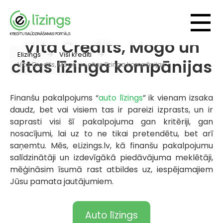
Vita Credits, Mogo un
Elizings
Visi kredīti
citas līzinga kompānijas
Vita Credits, Mogo un citas līzinga kompānijas
Finanšu pakalpojums “
auto līzings
” ik vienam izsaka
daudz, bet vai visiem tas ir pareizi izprasts, un ir
saprasti visi šī pakalpojuma gan kritēriji, gan
nosacījumi, lai uz to ne tikai pretendētu, bet arī
saņemtu. Mēs, eLizings.lv, kā finanšu pakalpojumu
salīdzinātāji un izdevīgākā piedāvājuma meklētāji,
mēģināsim īsumā rast atbildes uz, iespējamajiem
Jūsu pamata jautājumiem.
Auto līzings