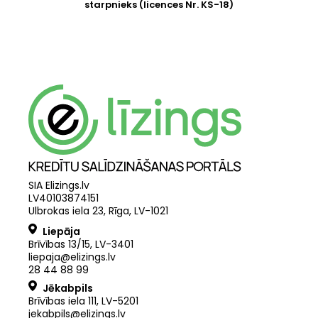
starpnieks (licences Nr. KS-18)
SIA Elizings.lv
LV40103874151
Ulbrokas iela 23, Rīga, LV-1021
Liepāja
Brīvības 13/15, LV-3401
liepaja@elizings.lv
28 44 88 99
Jēkabpils
Brīvības iela 111, LV-5201
jekabpils@elizings.lv