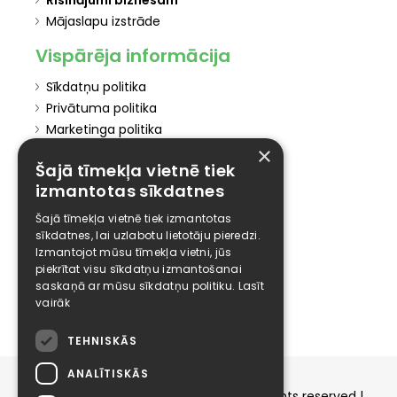
Mājaslapu izstrāde
Vispārēja informācija
Sīkdatņu politika
Privātuma politika
Marketinga politika
Pakalpojumu politika
×
Šajā tīmekļa vietnē tiek
Atteikuma politika
izmantotas sīkdatnes
Atteikties no mārketinga
Šajā tīmekļa vietnē tiek izmantotas
Elīzings
sīkdatnes, lai uzlabotu lietotāju pieredzi.
Izmantojot mūsu tīmekļa vietni, jūs
Affiliate
piekrītat visu sīkdatņu izmantošanai
Karjera
saskaņā ar mūsu sīkdatņu politiku.
Lasīt
Kontakti
vairāk
TEHNISKĀS
ANALĪTISKĀS
Copyright © 2015-2026 elizings.lv | All rights reserved |