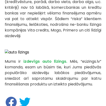
(kredītvēsture, parādi, darba vieta, darba alga, u.c.
kritēriji) nav tā labākā, komercbankas un kredītu
bankas var nepiešķirt vēlamo finansējuma apmēru
vai pat to atteikt vispār. Šādiem “riska” klientiem
finansējumu, lielākoties, nodrošina ne-banku līzinga
kompānijas Vita credits, Mogo, Primero un citi līdzīgi
aizdevēji.
Mums ir
izdevīgs auto līzings.
Mēs, “eLizings.lv”
komanda, esam un būsim tie, kuri Jums piedāvās
populārāko aizdevēju labākos piedāvājumus,
sniedzot arī saprotamu skaidrojumu par katru
finansēšanas produktu un izteikto piedāvājumu.