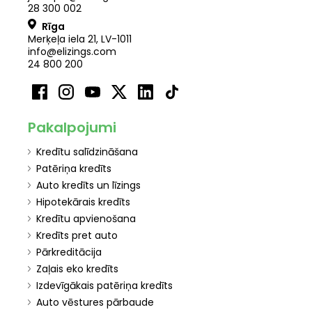
28 300 002
Rīga
Merķeļa iela 21
,
LV
-
1011
info@elizings.com
24 800 200
Pakalpojumi
Kredītu salīdzināšana
Patēriņa kredīts
Auto kredīts un līzings
Hipotekārais kredīts
Kredītu apvienošana
Kredīts pret auto
Pārkreditācija
Zaļais eko kredīts
Izdevīgākais patēriņa kredīts
Auto vēstures pārbaude