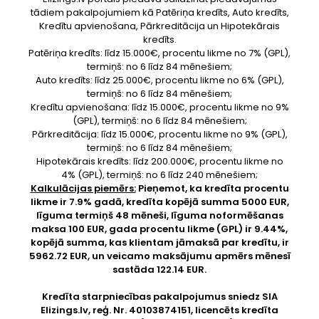
tādiem pakalpojumiem kā Patēriņa kredīts, Auto kredīts,
Kredītu apvienošana, Pārkreditācija un Hipotekārais
kredīts.
Patēriņa kredīts: līdz 15.000€, procentu likme no 7% (GPL),
termiņš: no 6 līdz 84 mēnešiem;
Auto kredīts: līdz 25.000€, procentu likme no 6% (GPL),
termiņš: no 6 līdz 84 mēnešiem;
Kredītu apvienošana: līdz 15.000€, procentu likme no 9%
(GPL), termiņš: no 6 līdz 84 mēnešiem;
Pārkreditācija: līdz 15.000€, procentu likme no 9% (GPL),
termiņš: no 6 līdz 84 mēnešiem;
Hipotekārais kredīts: līdz 200.000€, procentu likme no
4% (GPL), termiņš: no 6 līdz 240 mēnešiem;
Kalkulācijas piemērs:
Pieņemot, ka kredīta procentu
likme ir 7.9% gadā, kredīta kopējā summa 5000 EUR,
līguma termiņš 48 mēneši, līguma noformēšanas
maksa 100 EUR, gada procentu likme (GPL) ir 9.44%,
kopējā summa, kas klientam jāmaksā par kredītu, ir
5962.72 EUR, un veicamo maksājumu apmērs mēnesī
sastāda 122.14 EUR.
Kredīta starpniecības pakalpojumus sniedz SIA
Elizings.lv
, reģ. Nr. 40103874151, licencēts kredīta