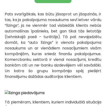
Pats svarīgākais, kas būtu jāsaprot un jāapzinās, ir
tas, ka ja pakalpojuma nosaukums sevī ietver vārdu
“līzings”, ja ne vienmēr tad visbiežāk klients nebūs
automašīnas īpašnieks, bet gan tikai tās lietotājs
(tehniskajā pasē – turētājs). Tā pat nevajadzētu
domāt, ka “auto līzings” ir vienots pakalpojuma
nosaukums un ar vienādiem nosacījumiem visām
kompānijām, kuras sniedz finanšu pakalpojumus.
Komercbanku sektorā ir vienai nosacījumi, kredītu
bankām citi un ne-banku aizdevējiem vēl savādāki.
Un katra šo grupu kompānija spēj piešķirt
finansējumu dažādas auditorijas klientiem.
Tā piemēram, klientiem, kuriem individuālā situācija