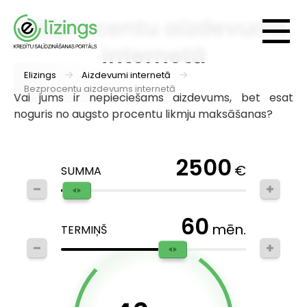
Bezprocentu aizdevums
internetā
Elizings
Aizdevumi internetā
Bezprocentu aizdevums internetā
Vai jums ir nepieciešams aizdevums, bet esat
noguris no augsto procentu likmju maksāšanas?
2500
€
SUMMA
60
mēn.
TERMIŅŠ