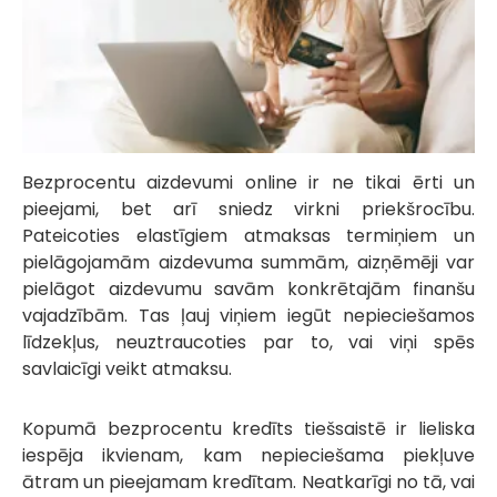
Bezprocentu aizdevumi online ir ne tikai ērti un
pieejami, bet arī sniedz virkni priekšrocību.
Pateicoties elastīgiem atmaksas termiņiem un
pielāgojamām aizdevuma summām, aizņēmēji var
pielāgot aizdevumu savām konkrētajām finanšu
vajadzībām. Tas ļauj viņiem iegūt nepieciešamos
līdzekļus, neuztraucoties par to, vai viņi spēs
savlaicīgi veikt atmaksu.
Kopumā bezprocentu kredīts tiešsaistē ir lieliska
iespēja ikvienam, kam nepieciešama piekļuve
ātram un pieejamam kredītam. Neatkarīgi no tā, vai