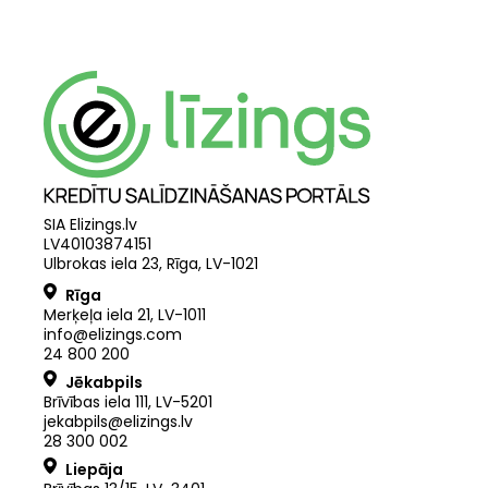
SIA Elizings.lv
LV40103874151
Ulbrokas iela 23, Rīga, LV-1021
Rīga
Merķeļa iela 21
,
LV
-
1011
info@elizings.com
24 800 200
Jēkabpils
Brīvības iela 111, LV-5201
jekabpils@elizings.lv
28 300 002
Liepāja