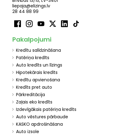
Brīvības 13/15, LV-3401
liepaja@elizings.lv
28 44 88 99
Pakalpojumi
Kredītu salīdzināšana
Patēriņa kredīts
Auto kredīts un līzings
Hipotekārais kredīts
Kredītu apvienošana
Kredīts pret auto
Pārkreditācija
Zaļais eko kredīts
Izdevīgākais patēriņa kredīts
Auto vēstures pārbaude
KASKO apdrošināšana
Auto izsole