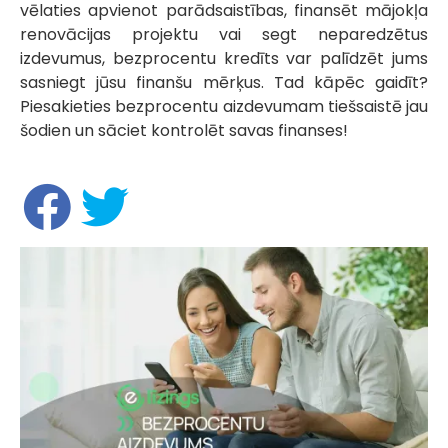
vēlaties apvienot parādsaistības, finansēt mājokļa
renovācijas projektu vai segt neparedzētus
izdevumus, bezprocentu kredīts var palīdzēt jums
sasniegt jūsu finanšu mērķus. Tad kāpēc gaidīt?
Piesakieties bezprocentu aizdevumam tiešsaistē jau
šodien un sāciet kontrolēt savas finanses!