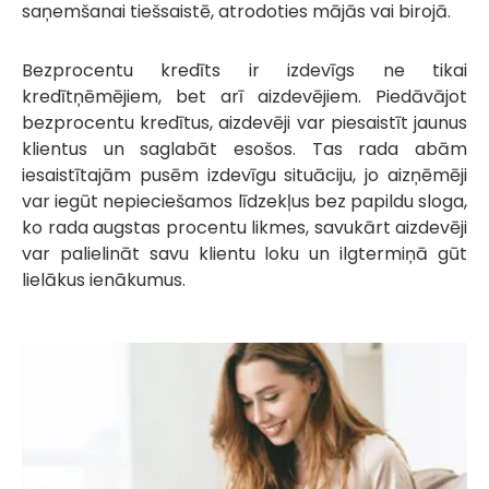
saņemšanai tiešsaistē, atrodoties mājās vai birojā.
Bezprocentu kredīts ir izdevīgs ne tikai
kredītņēmējiem, bet arī aizdevējiem. Piedāvājot
bezprocentu kredītus, aizdevēji var piesaistīt jaunus
klientus un saglabāt esošos. Tas rada abām
iesaistītajām pusēm izdevīgu situāciju, jo aizņēmēji
var iegūt nepieciešamos līdzekļus bez papildu sloga,
ko rada augstas procentu likmes, savukārt aizdevēji
var palielināt savu klientu loku un ilgtermiņā gūt
lielākus ienākumus.