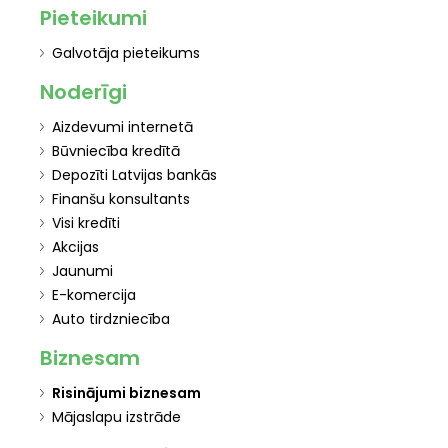
Pieteikumi
Galvotāja pieteikums
Noderīgi
Aizdevumi internetā
Būvniecība kredītā
Depozīti Latvijas bankās
Finanšu konsultants
Visi kredīti
Akcijas
Jaunumi
E-komercija
Auto tirdzniecība
Biznesam
Risinājumi biznesam
Mājaslapu izstrāde