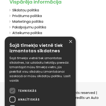
Vispārēja informācija
Sīkdatņu politika
Privātuma politika
Marketinga politika
Pakalpojumu politika
Atteikuma politika
Atteikties no mārketinga
×
Šajā tīmekļa vietnē tiek
Elīzings
izmantotas sīkdatnes
Affiliate
Šajā tīmekļa vietnē tiek izmantotas
Karjera
sīkdatnes, lai uzlabotu lietotāju pieredzi.
Izmantojot mūsu tīmekļa vietni, jūs
Kontakti
piekrītat visu sīkdatņu izmantošanai
saskaņā ar mūsu sīkdatņu politiku.
Lasīt
vairāk
TEHNISKĀS
Copyright © 2015-2026 elizings.lv | All rights reserved |
elizings - Kredītu salīdzināšana, Patēriņa kredīts un Auto
ANALĪTISKĀS
līzings