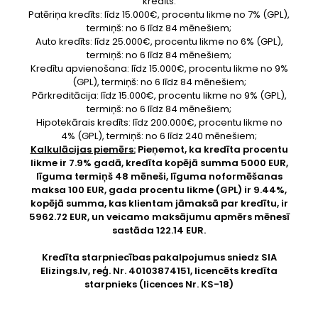
kredīts.
Patēriņa kredīts: līdz 15.000€, procentu likme no 7% (GPL),
termiņš: no 6 līdz 84 mēnešiem;
Auto kredīts: līdz 25.000€, procentu likme no 6% (GPL),
termiņš: no 6 līdz 84 mēnešiem;
Kredītu apvienošana: līdz 15.000€, procentu likme no 9%
(GPL), termiņš: no 6 līdz 84 mēnešiem;
Pārkreditācija: līdz 15.000€, procentu likme no 9% (GPL),
termiņš: no 6 līdz 84 mēnešiem;
Hipotekārais kredīts: līdz 200.000€, procentu likme no
4% (GPL), termiņš: no 6 līdz 240 mēnešiem;
Kalkulācijas piemērs:
Pieņemot, ka kredīta procentu
likme ir 7.9% gadā, kredīta kopējā summa 5000 EUR,
līguma termiņš 48 mēneši, līguma noformēšanas
maksa 100 EUR, gada procentu likme (GPL) ir 9.44%,
kopējā summa, kas klientam jāmaksā par kredītu, ir
5962.72 EUR, un veicamo maksājumu apmērs mēnesī
sastāda 122.14 EUR.
Kredīta starpniecības pakalpojumus sniedz SIA
Elizings.lv
, reģ. Nr. 40103874151, licencēts kredīta
starpnieks (licences Nr. KS-18)