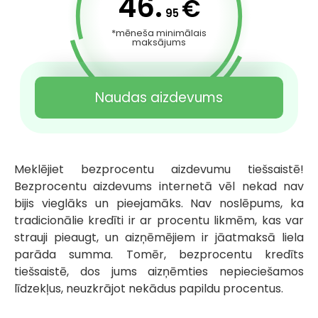
46.
€
95
*mēneša minimālais
maksājums
Naudas aizdevums
Meklējiet bezprocentu aizdevumu tiešsaistē!
Bezprocentu aizdevums internetā vēl nekad nav
bijis vieglāks un pieejamāks. Nav noslēpums, ka
tradicionālie kredīti ir ar procentu likmēm, kas var
strauji pieaugt, un aizņēmējiem ir jāatmaksā liela
parāda summa. Tomēr, bezprocentu kredīts
tiešsaistē, dos jums aizņēmties nepieciešamos
līdzekļus, neuzkrājot nekādus papildu procentus.