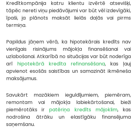
Kredītkompānija katru klientu izvērtē atsevišķi,
tāpēc nereti viņu piedāvājumi var būt vēl izdevīgāki,
īpaši, ja plānots maksāt lielās daļās vai pirms
termiņa.
Papildus jāņem vērā, ka hipotekārais kredīts nav
vienīgais risinājums mājokļa finansēšanai vai
uzlabošanai. Atkarībā no situācijas var būt noderīga
arī
hipotekārā kredīta refinansēšana
, kas ļauj
apvienot esošās saistības un samazināt ikmēneša
maksājumus.
Savukārt mazākiem ieguldījumiem, piemēram,
remontam vai mājokļa labiekārtošanai, bieži
piemērotāks ir
patēriņa kredīts mājoklim
, kas
nodrošina ātrāku un elastīgāku finansējuma
saņemšanu.