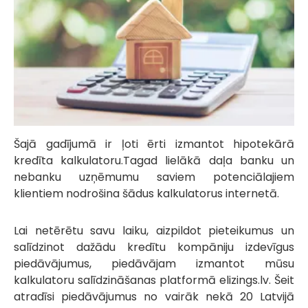
Šajā gadījumā ir ļoti ērti izmantot hipotekārā
kredīta kalkulatoru.Tagad lielākā daļa banku un
nebanku uzņēmumu saviem potenciālajiem
klientiem nodrošina šādus kalkulatorus internetā.
Lai netērētu savu laiku, aizpildot pieteikumus un
salīdzinot dažādu kredītu kompāniju izdevīgus
piedāvājumus, piedāvājam izmantot mūsu
kalkulatoru salīdzināšanas platformā elizings.lv. Šeit
atradīsi piedāvājumus no vairāk nekā 20 Latvijā