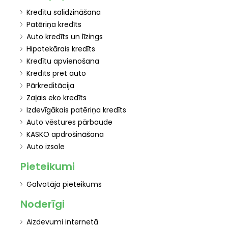
Kredītu salīdzināšana
Patēriņa kredīts
Auto kredīts un līzings
Hipotekārais kredīts
Kredītu apvienošana
Kredīts pret auto
Pārkreditācija
Zaļais eko kredīts
Izdevīgākais patēriņa kredīts
Auto vēstures pārbaude
KASKO apdrošināšana
Auto izsole
Pieteikumi
Galvotāja pieteikums
Noderīgi
Aizdevumi internetā