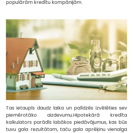
populārām kredītu kompānijām.
Tas ietaupīs daudz laika un palīdzēs izvēlēties sev
piemērotāko aizdevumu.Hipotekārā kredīta
kalkulators parādīs labākos piedāvājumus, kas būs
tuvu gala rezultātam, taču gala aprēķinu vienalga