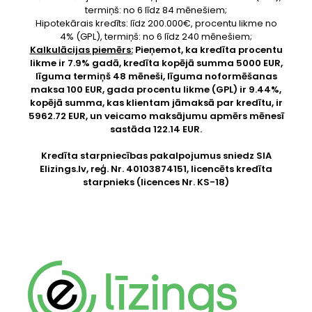
termiņš: no 6 līdz 84 mēnešiem;
Hipotekārais kredīts: līdz 200.000€, procentu likme no
4% (GPL), termiņš: no 6 līdz 240 mēnešiem;
Kalkulācijas piemērs:
Pieņemot, ka kredīta procentu
likme ir 7.9% gadā, kredīta kopējā summa 5000 EUR,
līguma termiņš 48 mēneši, līguma noformēšanas
maksa 100 EUR, gada procentu likme (GPL) ir 9.44%,
kopējā summa, kas klientam jāmaksā par kredītu, ir
5962.72 EUR, un veicamo maksājumu apmērs mēnesī
sastāda 122.14 EUR.
Kredīta starpniecības pakalpojumus sniedz SIA
Elizings.lv
, reģ. Nr. 40103874151, licencēts kredīta
starpnieks (licences Nr. KS-18)