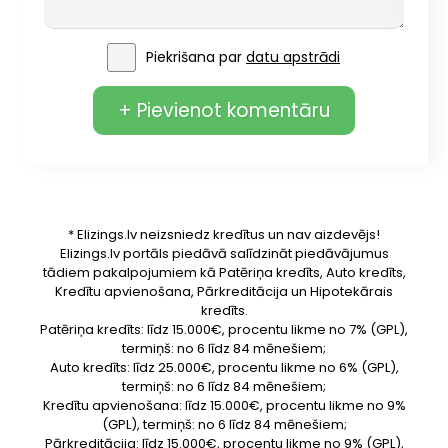
Piekrišana par
datu apstrādi
+ Pievienot komentāru
* Elizings.lv neizsniedz kredītus un nav aizdevējs!
Elizings.lv portāls piedāvā salīdzināt piedāvājumus
tādiem pakalpojumiem kā Patēriņa kredīts, Auto kredīts,
Kredītu apvienošana, Pārkreditācija un Hipotekārais
kredīts.
Patēriņa kredīts: līdz 15.000€, procentu likme no 7% (GPL),
termiņš: no 6 līdz 84 mēnešiem;
Auto kredīts: līdz 25.000€, procentu likme no 6% (GPL),
termiņš: no 6 līdz 84 mēnešiem;
Kredītu apvienošana: līdz 15.000€, procentu likme no 9%
(GPL), termiņš: no 6 līdz 84 mēnešiem;
Pārkreditācija: līdz 15.000€, procentu likme no 9% (GPL),