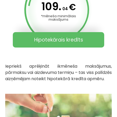
109.
€
04
*mēneša minimālais
maksājums
Hipotekārais kredīts
Iepriekš aprēķināt ikmēneša maksājumus,
pārmaksu vai aizdevuma termiņu – tas viss palīdzēs
aizņēmējam noteikt hipotekārā kredīta apmēru.