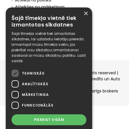
Atteikuma politika
Atteikties no mārketinga
×
Elīzings
Šajā tīmekļa vietnē tiek
izmantotas sīkdatnes
Affiliate
Šajā tīmekļa vietnē tiek izmantotas
Karjera
sīkdatnes, lai uzlabotu lietotāju pieredzi.
Kontakti
Izmantojot mūsu tīmekļa vietni, jūs
piekrītat visu sīkdatņu izmantošanai
saskaņā ar mūsu sīkdatņu politiku.
Lasīt
vairāk
Copyright © 2015-2026 elizings.lv | All rights reserved |
TEHNISKĀS
elizings - Kredītu salīdzināšana, Patēriņa kredīts un Auto
ANALĪTISKĀS
līzings
SIA ELIZINGS.LV - pilnvaru apjoms - neatkarīgs brokeris
MĀRKETINGA
FUNKCIONĀLĀS
PIEKRIST VISĀM