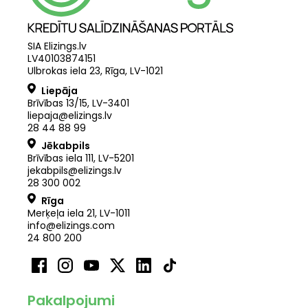
SIA Elizings.lv
LV40103874151
Ulbrokas iela 23, Rīga, LV-1021
Liepāja
Brīvības 13/15, LV-3401
liepaja@elizings.lv
28 44 88 99
Jēkabpils
Brīvības iela 111, LV-5201
jekabpils@elizings.lv
28 300 002
Rīga
Merķeļa iela 21
,
LV
-
1011
info@elizings.com
24 800 200
Pakalpojumi