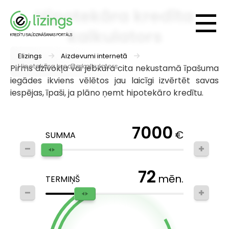
Hipotekāra kredīta
kalkulators
Elizings
Aizdevumi internetā
Hipotekāra kredīta kalkulators
Pirms dzīvokļa vai jebkura cita nekustamā īpašuma
iegādes ikviens vēlētos jau laicīgi izvērtēt savas
iespējas, īpaši, ja plāno ņemt hipotekāro kredītu.
7000
€
SUMMA
72
mēn.
TERMIŅŠ