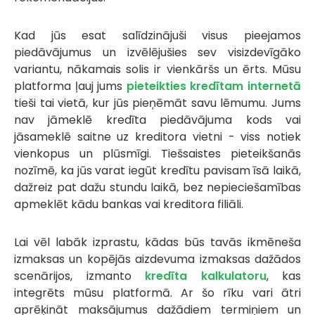
Kad jūs esat salīdzinājuši visus pieejamos
piedāvājumus un izvēlējušies sev visizdevīgāko
variantu, nākamais solis ir vienkāršs un ērts. Mūsu
platforma ļauj jums
pieteikties kredītam internetā
tieši tai vietā, kur jūs pieņēmāt savu lēmumu. Jums
nav jāmeklē kredīta piedāvājuma kods vai
jāsameklē saitne uz kreditora vietni - viss notiek
vienkopus un plūsmīgi. Tiešsaistes pieteikšanās
nozīmē, ka jūs varat iegūt kredītu pavisam īsā laikā,
dažreiz pat dažu stundu laikā, bez nepieciešamības
apmeklēt kādu bankas vai kreditora filiāli.
Lai vēl labāk izprastu, kādas būs tavās ikmēneša
izmaksas un kopējās aizdevuma izmaksas dažādos
scenārijos, izmanto
kredīta kalkulatoru
, kas
integrēts mūsu platformā. Ar šo rīku vari ātri
aprēķināt maksājumus dažādiem termiņiem un