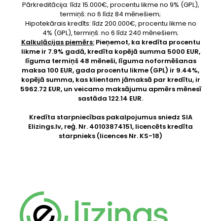
Pārkreditācija: līdz 15.000€, procentu likme no 9% (GPL),
termiņš: no 6 līdz 84 mēnešiem;
Hipotekārais kredīts: līdz 200.000€, procentu likme no
4% (GPL), termiņš: no 6 līdz 240 mēnešiem;
Kalkulācijas piemērs:
Pieņemot, ka kredīta procentu
likme ir 7.9% gadā, kredīta kopējā summa 5000 EUR,
līguma termiņš 48 mēneši, līguma noformēšanas
maksa 100 EUR, gada procentu likme (GPL) ir 9.44%,
kopējā summa, kas klientam jāmaksā par kredītu, ir
5962.72 EUR, un veicamo maksājumu apmērs mēnesī
sastāda 122.14 EUR.
Kredīta starpniecības pakalpojumus sniedz SIA
Elizings.lv
, reģ. Nr. 40103874151, licencēts kredīta
starpnieks (licences Nr. KS-18)