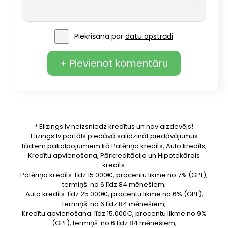
Piekrišana par
datu apstrādi
+ Pievienot komentāru
* Elizings.lv neizsniedz kredītus un nav aizdevējs!
Elizings.lv portāls piedāvā salīdzināt piedāvājumus
tādiem pakalpojumiem kā Patēriņa kredīts, Auto kredīts,
Kredītu apvienošana, Pārkreditācija un Hipotekārais
kredīts.
Patēriņa kredīts: līdz 15.000€, procentu likme no 7% (GPL),
termiņš: no 6 līdz 84 mēnešiem;
Auto kredīts: līdz 25.000€, procentu likme no 6% (GPL),
termiņš: no 6 līdz 84 mēnešiem;
Kredītu apvienošana: līdz 15.000€, procentu likme no 9%
(GPL), termiņš: no 6 līdz 84 mēnešiem;