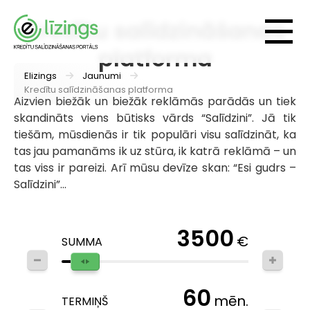
Kredītu salīdzināšanas
platforma
Elizings
Jaunumi
Kredītu salīdzināšanas platforma
Aizvien biežāk un biežāk reklāmās parādās un tiek
skandināts viens būtisks vārds “Salīdzini”. Jā tik
tiešām, mūsdienās ir tik populāri visu salīdzināt, ka
tas jau pamanāms ik uz stūra, ik katrā reklāmā – un
tas viss ir pareizi. Arī mūsu devīze skan: “Esi gudrs –
Salīdzini”...
3500
€
SUMMA
60
mēn.
TERMIŅŠ