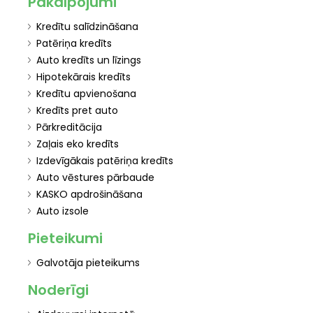
Pakalpojumi
Kredītu salīdzināšana
Patēriņa kredīts
Auto kredīts un līzings
Hipotekārais kredīts
Kredītu apvienošana
Kredīts pret auto
Pārkreditācija
Zaļais eko kredīts
Izdevīgākais patēriņa kredīts
Auto vēstures pārbaude
KASKO apdrošināšana
Auto izsole
Pieteikumi
Galvotāja pieteikums
Noderīgi