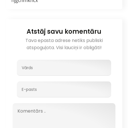
njgcnmkhcx
Atstāj savu komentāru
Tava epasta adrese netiks publiski
atspoguļota. Visi lauciņi ir obligāti!