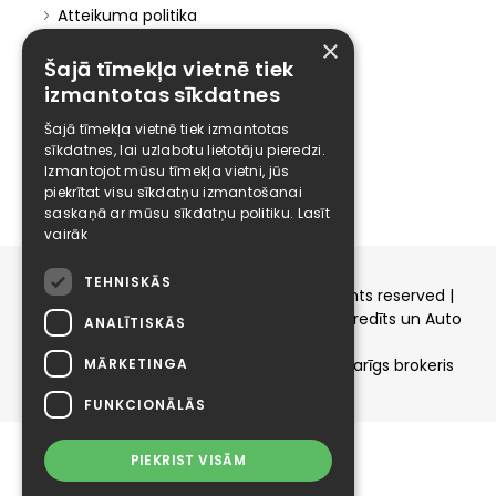
Atteikuma politika
Atteikties no mārketinga
×
Šajā tīmekļa vietnē tiek
Elīzings
izmantotas sīkdatnes
Affiliate
Šajā tīmekļa vietnē tiek izmantotas
Karjera
sīkdatnes, lai uzlabotu lietotāju pieredzi.
Izmantojot mūsu tīmekļa vietni, jūs
Kontakti
piekrītat visu sīkdatņu izmantošanai
saskaņā ar mūsu sīkdatņu politiku.
Lasīt
vairāk
TEHNISKĀS
Copyright © 2015-2026 elizings.lv | All rights reserved |
elizings - Kredītu salīdzināšana, Patēriņa kredīts un Auto
ANALĪTISKĀS
līzings
MĀRKETINGA
SIA ELIZINGS.LV - pilnvaru apjoms - neatkarīgs brokeris
FUNKCIONĀLĀS
PIEKRIST VISĀM