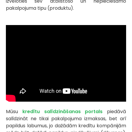
izvēloties sev atbilstošo un nepieciešamo
pakalpojuma tipu (produktu).
Mūsu
kredītu salīdzināšanas portals
piedāvā
salīdzināt ne tikai pakalpojuma izmaksas, bet arī
papildus labumus, jo dažādām kredītu kompānijām