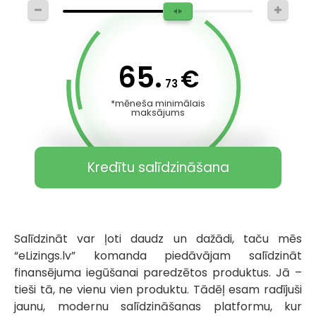
65.
€
73
*mēneša minimālais
maksājums
Kredītu salīdzināšana
Salīdzināt var ļoti daudz un dažādi, taču mēs
“eLizings.lv” komanda piedāvājam salīdzināt
finansējuma iegūšanai paredzētos produktus. Jā –
tieši tā, ne vienu vien produktu. Tādēļ esam radījuši
jaunu, modernu salīdzināšanas platformu, kur