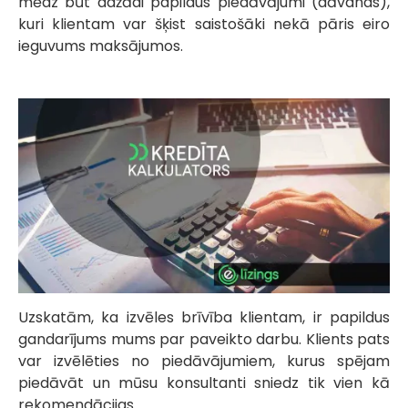
mēdz būt dažādi papildus piedāvājumi (dāvanas),
kuri klientam var šķist saistošāki nekā pāris eiro
ieguvums maksājumos.
Uzskatām, ka izvēles brīvība klientam, ir papildus
gandarījums mums par paveikto darbu. Klients pats
var izvēlēties no piedāvājumiem, kurus spējam
piedāvāt un mūsu konsultanti sniedz tik vien kā
rekomendācijas.