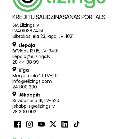
SIA Elizings.lv
LV40103874151
Ulbrokas iela 23, Rīga, LV-1021
Liepāja
Brīvības 13/15, LV-3401
liepaja@elizings.lv
28 44 88 99
Rīga
Merķeļa iela 21
,
LV
-
1011
info@elizings.com
24 800 200
Jēkabpils
Brīvības iela 111, LV-5201
jekabpils@elizings.lv
28 300 002