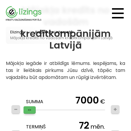
Mājokļa kredīts no
vadošām
kredītkompānijām
Elizings
Aizdevumi internetā
Mājokļa kredīts no vadošām kredītkompānijām Latvijā
Latvijā
Mājokļa iegāde ir atbildīgs lēmums. Iespējams, ka
tas ir lielākais pirkums Jūsu dzīvē, tāpēc tam
vajadzētu būt apdomātam un rūpīgi izvērtētam.
7000
€
SUMMA
72
mēn.
TERMIŅŠ