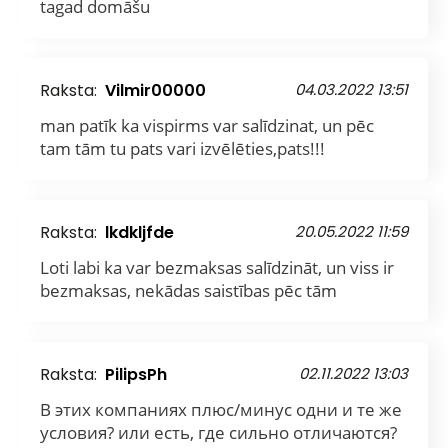
tagad domāšu
Raksta:
Vilmir00000
04.03.2022 13:51
man patīk ka vispirms var salīdzinat, un pēc
tam tām tu pats vari izvēlēties,pats!!!
Raksta:
lkdkljfde
20.05.2022 11:59
Loti labi ka var bezmaksas salīdzināt, un viss ir
bezmaksas, nekādas saistības pēc tām
Raksta:
PilipsPh
02.11.2022 13:03
В этих компаниях плюс/минус одни и те же
условия? или есть, где сильно отличаются?