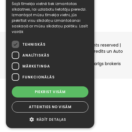
Šajā tīmekļa vietnē tiek izmantotas
Karjera
sīkdatnes, lai uzlabotu lietotāju pieredzi.
Kontakti
Izmantojot mūsu tīmekļa vietni, jūs
piekrītat visu sīkdatņu izmantošanai
saskaņā ar mūsu sīkdatņu politiku.
Lasīt
vairāk
TEHNISKĀS
Copyright © 2015-2026 elizings.lv | All rights reserved |
elizings - Kredītu salīdzināšana, Patēriņa kredīts un Auto
ANALĪTISKĀS
līzings
SIA ELIZINGS.LV - pilnvaru apjoms - neatkarīgs brokeris
MĀRKETINGA
FUNKCIONĀLĀS
PIEKRIST VISĀM
ATTEIKTIES NO VISĀM
RĀDĪT DETAĻAS