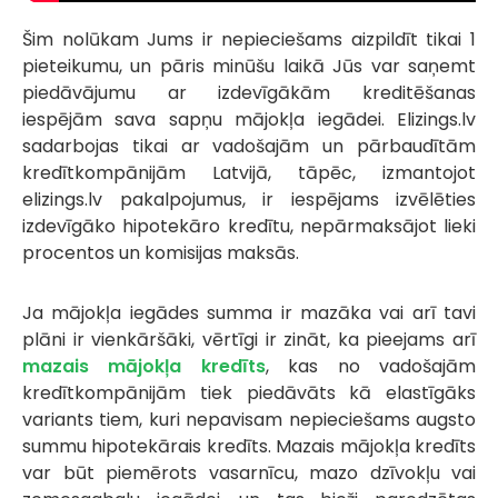
Šim nolūkam Jums ir nepieciešams aizpildīt tikai 1
pieteikumu, un pāris minūšu laikā Jūs var saņemt
piedāvājumu ar izdevīgākām kreditēšanas
iespējām sava sapņu mājokļa iegādei. Elizings.lv
sadarbojas tikai ar vadošajām un pārbaudītām
kredītkompānijām Latvijā, tāpēc, izmantojot
elizings.lv pakalpojumus, ir iespējams izvēlēties
izdevīgāko hipotekāro kredītu, nepārmaksājot lieki
procentos un komisijas maksās.
Ja mājokļa iegādes summa ir mazāka vai arī tavi
plāni ir vienkāršāki, vērtīgi ir zināt, ka pieejams arī
mazais mājokļa kredīts
, kas no vadošajām
kredītkompānijām tiek piedāvāts kā elastīgāks
variants tiem, kuri nepavisam nepieciešams augsto
summu hipotekārais kredīts. Mazais mājokļa kredīts
var būt piemērots vasarnīcu, mazo dzīvokļu vai