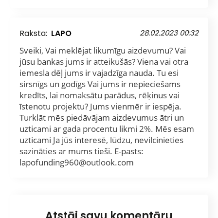
Raksta:
LAPO
28.02.2023 00:32
Sveiki, Vai meklējat likumīgu aizdevumu? Vai
jūsu bankas jums ir atteikušās? Viena vai otra
iemesla dēļ jums ir vajadzīga nauda. Tu esi
sirsnīgs un godīgs Vai jums ir nepieciešams
kredīts, lai nomaksātu parādus, rēķinus vai
īstenotu projektu? Jums vienmēr ir iespēja.
Turklāt mēs piedāvājam aizdevumus ātri un
uzticami ar gada procentu likmi 2%. Mēs esam
uzticami Ja jūs interesē, lūdzu, nevilcinieties
sazināties ar mums tieši. E-pasts:
lapofunding960@outlook.com
Atstāj savu komentāru