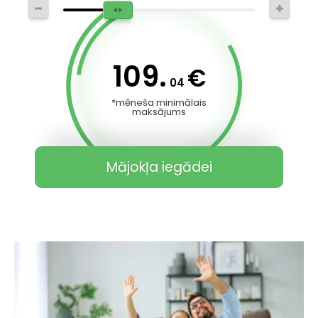
109.
€
04
*mēneša minimālais
maksājums
Mājokļa iegādei