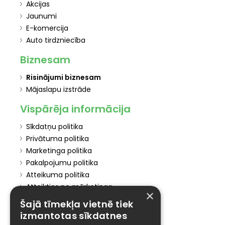
Akcijas
Jaunumi
E-komercija
Auto tirdzniecība
Biznesam
Risinājumi biznesam
Mājaslapu izstrāde
Vispārēja informācija
Sīkdatņu politika
Privātuma politika
Marketinga politika
Pakalpojumu politika
Atteikuma politika
Atteikties no mārketinga
×
Šajā tīmekļa vietnē tiek
Elīzings
izmantotas sīkdatnes
Affiliate