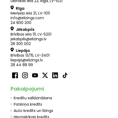
Ulbrokas iela 23, Rīga, LV-1021
Rīga
Merķeļa iela 21
,
LV
-
1011
info@elizings.com
24 800 200
Jēkabpils
Brīvības iela 111, LV-5201
jekabpils@elizings.lv
28 300 002
Liepāja
Brīvības 13/15, LV-3401
liepaja@elizings.lv
28 44 88 99
Pakalpojumi
Kredītu salīdzināšana
Patēriņa kredīts
Auto kredīts un līzings
Hipotekārais kredīts