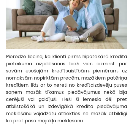
Pieredze liecina, ka klienti pirms hipotekārā kredīta
pieteikuma aizpildīšanas bieži vien aizmirst par
savām esošajām kredītsaistībām, piemēram, uz
nomaksām nopirktām precēm, mazākiem patēriņa
kredītiem, līdz ar to nereti no kredītaizdevēju puses
saņem mazāk tīkamus piedāvājumus nekā bija
cerējuši vai gaidījuši. Tieši šī iemesla dēļ pret
atbilstošākā un izdevīgākā kredīta piedāvājuma
meklēšanu vajadzētu attiekties ne mazāk atbildīgi
kā pret paša mājokļa meklēšanu.