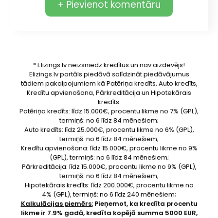
+ Pievienot komentāru
* Elizings.lv neizsniedz kredītus un nav aizdevējs!
Elizings.lv portāls piedāvā salīdzināt piedāvājumus
tādiem pakalpojumiem kā Patēriņa kredīts, Auto kredīts,
Kredītu apvienošana, Pārkreditācija un Hipotekārais
kredīts.
Patēriņa kredīts: līdz 15.000€, procentu likme no 7% (GPL),
termiņš: no 6 līdz 84 mēnešiem;
Auto kredīts: līdz 25.000€, procentu likme no 6% (GPL),
termiņš: no 6 līdz 84 mēnešiem;
Kredītu apvienošana: līdz 15.000€, procentu likme no 9%
(GPL), termiņš: no 6 līdz 84 mēnešiem;
Pārkreditācija: līdz 15.000€, procentu likme no 9% (GPL),
termiņš: no 6 līdz 84 mēnešiem;
Hipotekārais kredīts: līdz 200.000€, procentu likme no
4% (GPL), termiņš: no 6 līdz 240 mēnešiem;
Kalkulācijas piemērs:
Pieņemot, ka kredīta procentu
likme ir 7.9% gadā, kredīta kopējā summa 5000 EUR,