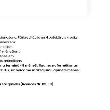
vienošana, Pārkreditācija un Hipotekārais kredīts.
4 mēnešiem;
mēnešiem;
 84 mēnešiem;
 mēnešiem;
 240 mēnešiem;
guma termiņš 48 mēneši, līguma noformēšanas
62.72 EUR, un veicamo maksājumu apmērs mēnesī
a starpnieks (licences Nr. KS-18)