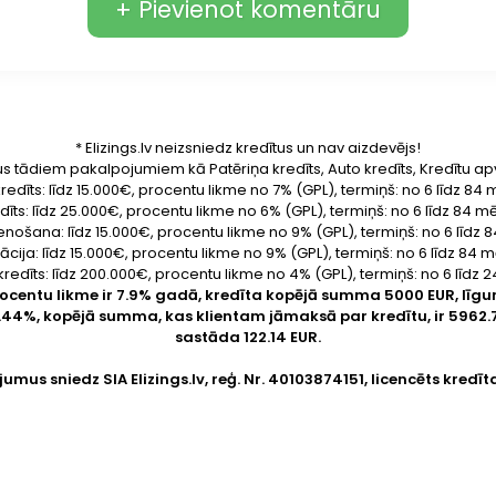
+ Pievienot komentāru
* Elizings.lv neizsniedz kredītus un nav aizdevējs!
us tādiem pakalpojumiem kā Patēriņa kredīts, Auto kredīts, Kredītu ap
redīts: līdz 15.000€, procentu likme no 7% (GPL), termiņš: no 6 līdz 8
dīts: līdz 25.000€, procentu likme no 6% (GPL), termiņš: no 6 līdz 84 
enošana: līdz 15.000€, procentu likme no 9% (GPL), termiņš: no 6 līdz
ācija: līdz 15.000€, procentu likme no 9% (GPL), termiņš: no 6 līdz 84
kredīts: līdz 200.000€, procentu likme no 4% (GPL), termiņš: no 6 līdz
rocentu likme ir 7.9% gadā, kredīta kopējā summa 5000 EUR, lī
9.44%, kopējā summa, kas klientam jāmaksā par kredītu, ir 59
sastāda 122.14 EUR.
jumus sniedz SIA
Elizings.lv
, reģ. Nr. 40103874151, licencēts kredīt