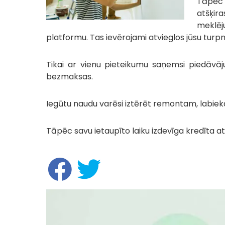
Tāpēc 
atšķira
meklēj
platformu. Tas ievērojami atvieglos jūsu turp
Tikai ar vienu pieteikumu saņemsi piedāvāj
bezmaksas.
Iegūtu naudu varēsi iztērēt remontam, labieka
Tāpēc savu ietaupīto laiku izdevīga kredīta 