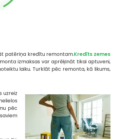
āt patēriņa kredītu remontam.
Kredīts zemes
emonta izmaksas var aprēķināt tikai aptuveni,
oteiktu laiku. Turklāt pēc remonta, kā likums,
 uzreiz
elielos
umu pēc
 saviem