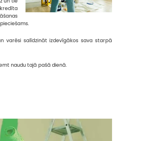
 un tie
 kredīta
nāšanas
epieciešams.
n varēsi salīdzināt izdevīgākos sava starpā
ņemt naudu tajā pašā dienā.