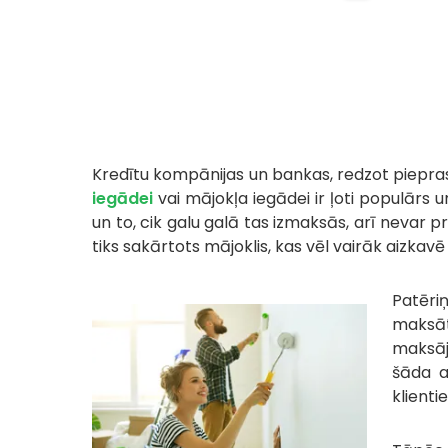
Kredītu kompānijas un bankas, redzot piepra
iegādei
vai mājokļa iegādei ir ļoti populārs
un to, cik galu galā tas izmaksās, arī nevar 
tiks sakārtots mājoklis, kas vēl vairāk aizkav
Patēriņ
maksāt
maksāj
šāda a
klient