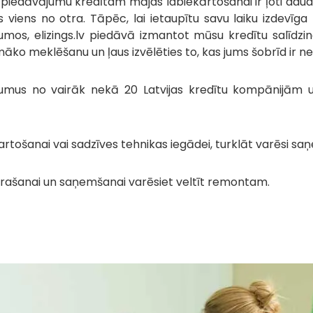
piedāvājumu kredītam mājas labiekārtošanai ir ļoti daudz
s viens no otra. Tāpēc, lai ietaupītu savu laiku izdevīga
umos, elizings.lv piedāvā izmantot mūsu kredītu salīdzi
māko meklēšanu un ļaus izvēlēties to, kas jums šobrīd ir n
umus no vairāk nekā 20 Latvijas kredītu kompānijām u
rtošanai vai sadzīves tehnikas iegādei, turklāt varēsi sa
atrašanai un saņemšanai varēsiet veltīt remontam.