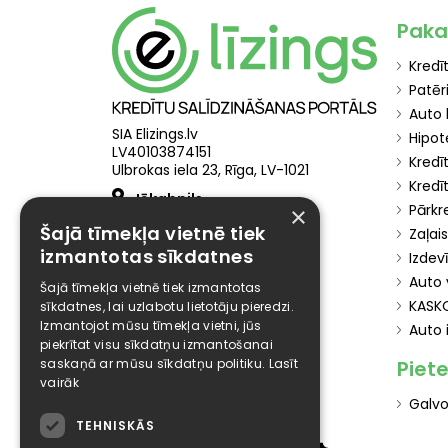
Paka
Kredī
Patēr
Auto 
SIA Elizings.lv
Hipot
LV40103874151
Kredī
Ulbrokas iela 23, Rīga, LV-1021
Kredī
Jēkabpils
Pārkr
×
Brīvības iela 111, LV-5201
Šajā tīmekļa vietnē tiek
Zaļai
jekabpils@elizings.lv
28 300 002
izmantotas sīkdatnes
Izdev
Rīga
Auto 
Šajā tīmekļa vietnē tiek izmantotas
Merķeļa iela 21
,
LV
-
1011
KASK
sīkdatnes, lai uzlabotu lietotāju pieredzi.
info@elizings.com
Izmantojot mūsu tīmekļa vietni, jūs
Auto 
24 800 200
piekrītat visu sīkdatņu izmantošanai
Liepāja
saskaņā ar mūsu sīkdatņu politiku.
Lasīt
Piet
Brīvības 13/15, LV-3401
vairāk
liepaja@elizings.lv
Galvo
28 44 88 99
TEHNISKĀS