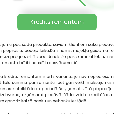
Kredīts remontam
sījumu pēc šāda produkta, saviem klientiem sāka piedāv
 un pieprāsīts pēdējā laikā.Kā zināms, mājokļa gaidāmā r
precīzi prognozēt. Tāpēc daudzi šo pasākumu atliek uz nen
ē remonta brīdi finansiālu apsvērumu dēļ.
a kredīts remontam ir ērts variants, jo nav nepieciešams
 lielu summu par remontu, bet gan veikt maksājumus n
umos noteiktā laika periodā.Bet, ņemot vērā pieprasīj
izdevuma, uzņēmumi piedāvā šāda veida kreditēšanu
iem gandrīz katrā banku un nebanku iestādē.