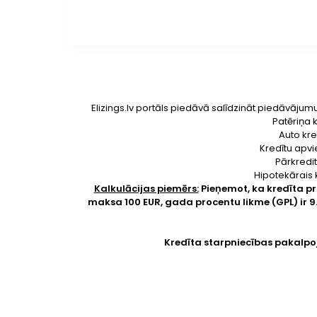
Elizings.lv portāls piedāvā salīdzināt piedāvājum
Patēriņa k
Auto kre
Kredītu apvi
Pārkredit
Hipotekārais 
Kalkulācijas piemērs:
Pieņemot, ka kredīta p
maksa 100 EUR, gada procentu likme (GPL) ir 
Kredīta starpniecības pakalpo