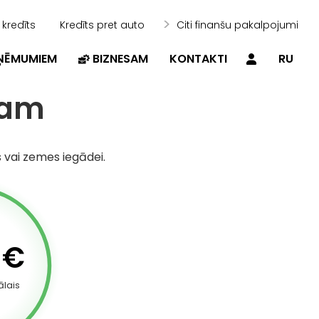
 kredīts
Kredīts pret auto
Citi finanšu pakalpojumi
ZŅĒMUMIEM
BIZNESAM
KONTAKTI
RU
tam
 vai zemes iegādei.
€
lais