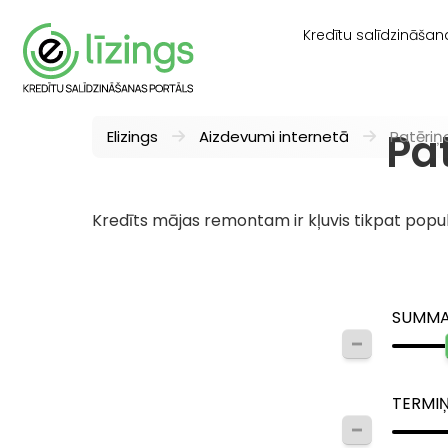
Kredītu salīdzināšan
Pa
Elizings
Aizdevumi internetā
Patēriņ
Kredīts mājas remontam ir kļuvis tikpat popu
SUMM
TERMI