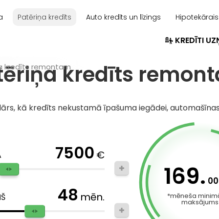
a
Patēriņa kredīts
Auto kredīts un līzings
Hipotekārais
KREDĪTI U
tēriņa kredīts remon
a kredīts remontam
lārs, kā kredīts nekustamā īpašuma iegādei, automašīnas
7500
€
A
169.
00
48
mēn.
*mēneša minimā
ŅŠ
maksājums