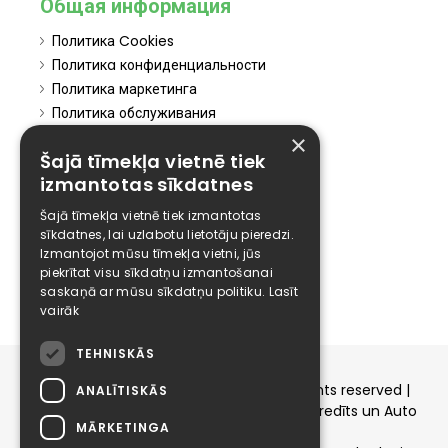
Общая информация
Политика Cookies
Политикa конфиденциальности
Политика маркетинга
Политика обслуживания
Политика отказа
×
Šajā tīmekļa vietnē tiek
Atteikties no mārketinga
izmantotas sīkdatnes
Elīzings
Šajā tīmekļa vietnē tiek izmantotas
Affiliate
sīkdatnes, lai uzlabotu lietotāju pieredzi.
Izmantojot mūsu tīmekļa vietni, jūs
Карьера
piekrītat visu sīkdatņu izmantošanai
Контакты
saskaņā ar mūsu sīkdatņu politiku.
Lasīt
vairāk
TEHNISKĀS
Copyright © 2015-2026 elizings.lv | All rights reserved |
ANALĪTISKĀS
elizings - Kredītu salīdzināšana, Patēriņa kredīts un Auto
MĀRKETINGA
līzings