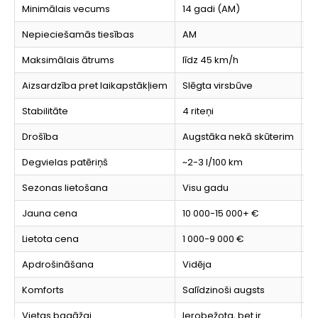
Minimālais vecums
14 gadi (AM)
1
Nepieciešamās tiesības
AM
A
Maksimālais ātrums
līdz 45 km/h
l
Aizsardzība pret laikapstākļiem
Slēgta virsbūve
N
Stabilitāte
4 riteņi
2 
Drošība
Augstāka nekā skūterim
Z
Degvielas patēriņš
~2-3 l/100 km
~
Sezonas lietošana
Visu gadu
P
Jauna cena
10 000-15 000+ €
1
Lietota cena
1 000-9 000 €
6
Apdrošināšana
Vidēja
L
Komforts
Salīdzinoši augsts
Z
Vietas bagāžai
Ierobežota, bet ir
M