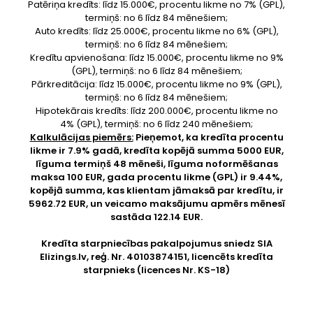
Patēriņa kredīts: līdz 15.000€, procentu likme no 7% (GPL),
termiņš: no 6 līdz 84 mēnešiem;
Auto kredīts: līdz 25.000€, procentu likme no 6% (GPL),
termiņš: no 6 līdz 84 mēnešiem;
Kredītu apvienošana: līdz 15.000€, procentu likme no 9%
(GPL), termiņš: no 6 līdz 84 mēnešiem;
Pārkreditācija: līdz 15.000€, procentu likme no 9% (GPL),
termiņš: no 6 līdz 84 mēnešiem;
Hipotekārais kredīts: līdz 200.000€, procentu likme no
4% (GPL), termiņš: no 6 līdz 240 mēnešiem;
Kalkulācijas piemērs:
Pieņemot, ka kredīta procentu
likme ir 7.9% gadā, kredīta kopējā summa 5000 EUR,
līguma termiņš 48 mēneši, līguma noformēšanas
maksa 100 EUR, gada procentu likme (GPL) ir 9.44%,
kopējā summa, kas klientam jāmaksā par kredītu, ir
5962.72 EUR, un veicamo maksājumu apmērs mēnesī
sastāda 122.14 EUR.
Kredīta starpniecības pakalpojumus sniedz SIA
Elizings.lv
, reģ. Nr. 40103874151, licencēts kredīta
starpnieks (licences Nr. KS-18)