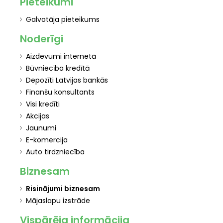
Pieteikumi
Galvotāja pieteikums
Noderīgi
Aizdevumi internetā
Būvniecība kredītā
Depozīti Latvijas bankās
Finanšu konsultants
Visi kredīti
Akcijas
Jaunumi
E-komercija
Auto tirdzniecība
Biznesam
Risinājumi biznesam
Mājaslapu izstrāde
Vispārēja informācija