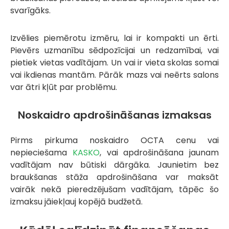
svarīgāks.
Izvēlies piemērotu izmēru, lai ir kompakti un ērti.
Pievērs uzmanību sēdpozīcijai un redzamībai, vai
pietiek vietas vadītājam. Un vai ir vieta skolas somai
vai ikdienas mantām. Pārāk mazs vai neērts salons
var ātri kļūt par problēmu.
Noskaidro apdrošināšanas izmaksas
Pirms pirkuma noskaidro OCTA cenu vai
nepieciešama
KASKO
, vai apdrošināšana jaunam
vadītājam nav būtiski dārgāka. Jaunietim bez
braukšanas stāža apdrošināšana var maksāt
vairāk nekā pieredzējušam vadītājam, tāpēc šo
izmaksu jāiekļauj kopējā budžetā.