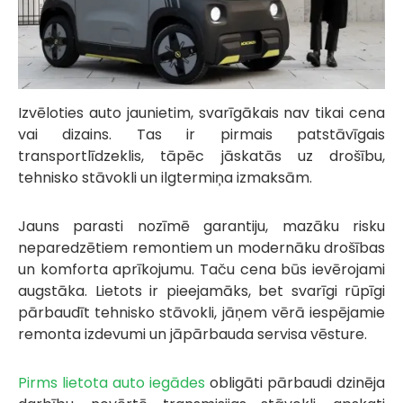
Izvēloties auto jaunietim, svarīgākais nav tikai cena
vai dizains. Tas ir pirmais patstāvīgais
transportlīdzeklis, tāpēc jāskatās uz drošību,
tehnisko stāvokli un ilgtermiņa izmaksām.
Jauns parasti nozīmē garantiju, mazāku risku
neparedzētiem remontiem un modernāku drošības
un komforta aprīkojumu. Taču cena būs ievērojami
augstāka. Lietots ir pieejamāks, bet svarīgi rūpīgi
pārbaudīt tehnisko stāvokli, jāņem vērā iespējamie
remonta izdevumi un jāpārbauda servisa vēsture.
Pirms lietota auto iegādes
obligāti pārbaudi dzinēja