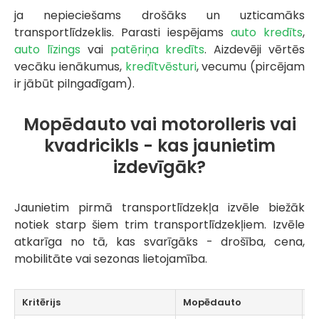
ja nepieciešams drošāks un uzticamāks
transportlīdzeklis. Parasti iespējams
auto kredīts
,
auto līzings
vai
patēriņa kredīts
. Aizdevēji vērtēs
vecāku ienākumus,
kredītvēsturi
, vecumu (pircējam
ir jābūt pilngadīgam).
Mopēdauto vai motorolleris vai
kvadricikls - kas jaunietim
izdevīgāk?
Jaunietim pirmā transportlīdzekļa izvēle biežāk
notiek starp šiem trim transportlīdzekļiem. Izvēle
atkarīga no tā, kas svarīgāks - drošība, cena,
mobilitāte vai sezonas lietojamība.
Kritērijs
Mopēdauto
M