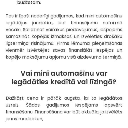
budžetam.
Tas ir īpaši noderīgi gadījumos, kad mini automašīnu
iegādājas jaunietim, bet finansējumu noformē
vecāki. Salīdzinot vairākus piedāvājumus, iespējams
samazināt kopējās izmaksas un izvēlēties drošāku
ilgtermiņa risinājumu. Pirms lēmuma pieņemšanas
vienmēr izvērtējiet savas finansiālās iespējas un
kopējo maksājumu apjomu visā aizdevuma termiņā.
Vai mini automašīnu var
iegādāties kredītā vai līzingā?
Dažkārt cena ir pārāk augsta, lai to iegādātos
uzreiz. Šādos gadījumos iespējams apsvērt
finansēšanu. Finansēšana var būt aktuāla, ja izvēlēts
jauns modelis un,