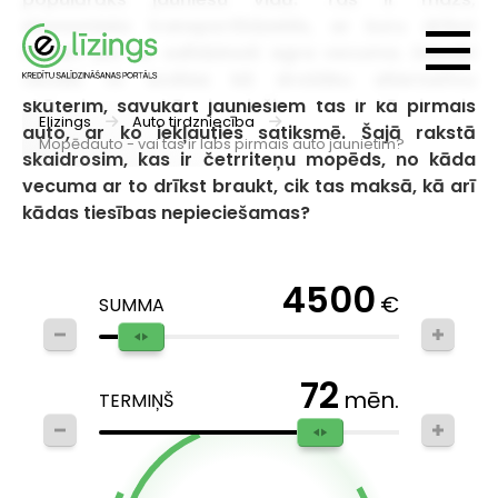
ekonomisks transportlīdzeklis, ar kuru drīkst
braukt jau no salīdzinoši agra vecuma. Daudzi
vecāki to izvēlas kā drošāku alternatīvu
skūterim, savukārt jauniešiem tas ir kā pirmais
Elizings
Auto tirdzniecība
auto, ar ko iekļauties satiksmē. Šajā rakstā
Mopēdauto - vai tas ir labs pirmais auto jaunietim?
skaidrosim, kas ir četrriteņu mopēds, no kāda
vecuma ar to drīkst braukt, cik tas maksā, kā arī
kādas tiesības nepieciešamas?
4500
€
SUMMA
72
mēn.
TERMIŅŠ