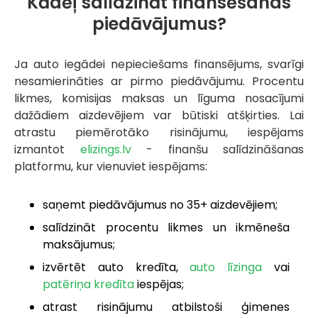
Kādēļ salīdzināt finansēšanas
piedāvājumus?
Ja auto iegādei nepieciešams finansējums, svarīgi
nesamierināties ar pirmo piedāvājumu. Procentu
likmes, komisijas maksas un līguma nosacījumi
dažādiem aizdevējiem var būtiski atšķirties. Lai
atrastu piemērotāko risinājumu, iespējams
izmantot
elizings.lv
- finanšu salīdzināšanas
platformu, kur vienuviet iespējams:
saņemt piedāvājumus no 35+ aizdevējiem;
salīdzināt procentu likmes un ikmēneša
maksājumus;
izvērtēt auto kredīta,
auto līzinga
vai
patēriņa kredīta
iespējas;
atrast risinājumu atbilstoši ģimenes