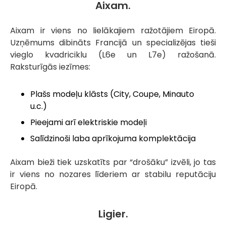
Aixam.
Aixam ir viens no lielākajiem ražotājiem Eiropā.
Uzņēmums dibināts Francijā un specializējas tieši
vieglo kvadriciklu (L6e un L7e) ražošanā.
Raksturīgās iezīmes:
Plašs modeļu klāsts (City, Coupe, Minauto
u.c.)
Pieejami arī elektriskie modeļi
Salīdzinoši laba aprīkojuma komplektācija
Aixam bieži tiek uzskatīts par “drošāku” izvēli, jo tas
ir viens no nozares līderiem ar stabilu reputāciju
Eiropā.
Ligier.