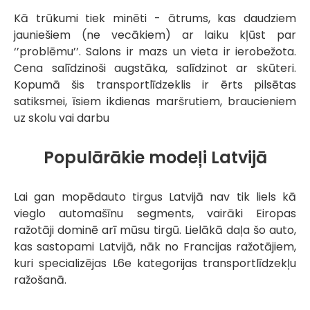
Kā trūkumi tiek minēti - ātrums, kas daudziem
jauniešiem (ne vecākiem) ar laiku kļūst par
‘’problēmu’’. Salons ir mazs un vieta ir ierobežota.
Cena salīdzinoši augstāka, salīdzinot ar skūteri.
Kopumā šis transportlīdzeklis ir ērts pilsētas
satiksmei, īsiem ikdienas maršrutiem, braucieniem
uz skolu vai darbu
Populārākie modeļi Latvijā
Lai gan mopēdauto tirgus Latvijā nav tik liels kā
vieglo automašīnu segments, vairāki Eiropas
ražotāji dominē arī mūsu tirgū. Lielākā daļa šo auto,
kas sastopami Latvijā, nāk no Francijas ražotājiem,
kuri specializējas L6e kategorijas transportlīdzekļu
ražošanā.