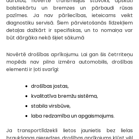
darbību, novērtē transmisijas stāvokli, apskati
balstiekārtu un bremzes un pārbaudi rūsas
pazīmes. Ja nav pārliecības, ieteicams veikt
diagnostiku servisā. Šiem pārvietošanās līdzekļiem
detaļas dažkārt ir specifiskas, un to nomaiņa var
būt dārgāka nekā šķiet sākumā
Novērtē drošības aprīkojumu. Lai gan šis četrriteņu
mopēds nav pilna izmēra automobilis, drošības
elementi ir ļoti svarīgi:
drošības jostas,
kvalitatīva bremžu sistēma,
stabila virsbūve,
laba redzamība un apgaismojums.
Ja transportlīdzekli lietos jaunietis bez lielas
braukšanas pieredzes, drošības aprīkojums kļūst vēl