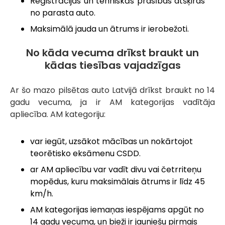
Reģistrācijas un tehniskās prasības atšķiras
no parasta auto.
Maksimālā jauda un ātrums ir ierobežoti.
No kāda vecuma drīkst braukt un
kādas tiesības vajadzīgas
Ar šo mazo pilsētas auto Latvijā drīkst braukt no 14
gadu vecuma, ja ir AM kategorijas vadītāja
apliecība. AM kategoriju:
var iegūt, uzsākot mācības un nokārtojot
teorētisko eksāmenu CSDD.
ar AM apliecību var vadīt divu vai četrriteņu
mopēdus, kuru maksimālais ātrums ir līdz 45
km/h.
AM kategorijas iemaņas iespējams apgūt no
14 gadu vecuma, un bieži ir jauniešu pirmais