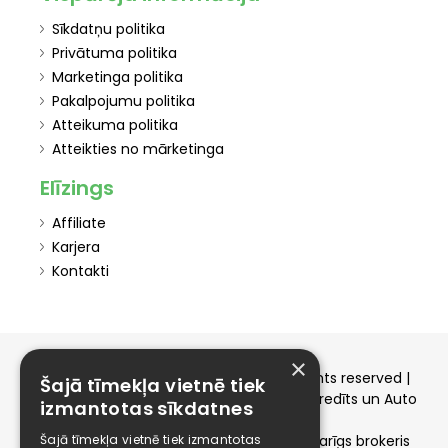
Sīkdatņu politika
Privātuma politika
Marketinga politika
Pakalpojumu politika
Atteikuma politika
Atteikties no mārketinga
Elīzings
Affiliate
Karjera
Kontakti
×
Copyright © 2015-2026 elizings.lv | All rights reserved |
Šajā tīmekļa vietnē tiek
elizings - Kredītu salīdzināšana, Patēriņa kredīts un Auto
izmantotas sīkdatnes
līzings
Šajā tīmekļa vietnē tiek izmantotas
SIA ELIZINGS.LV - pilnvaru apjoms - neatkarīgs brokeris