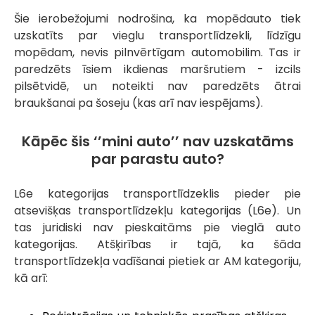
Šie ierobežojumi nodrošina, ka mopēdauto tiek
uzskatīts par vieglu transportlīdzekli, līdzīgu
mopēdam, nevis pilnvērtīgam automobilim. Tas ir
paredzēts īsiem ikdienas maršrutiem - izcils
pilsētvidē, un noteikti nav paredzēts ātrai
braukšanai pa šoseju (kas arī nav iespējams).
Kāpēc šis ‘’mini auto’’ nav uzskatāms
par parastu auto?
L6e kategorijas transportlīdzeklis pieder pie
atsevišķas transportlīdzekļu kategorijas (L6e). Un
tas juridiski nav pieskaitāms pie vieglā auto
kategorijas. Atšķirības ir tajā, ka šāda
transportlīdzekļa vadīšanai pietiek ar AM kategoriju,
kā arī: