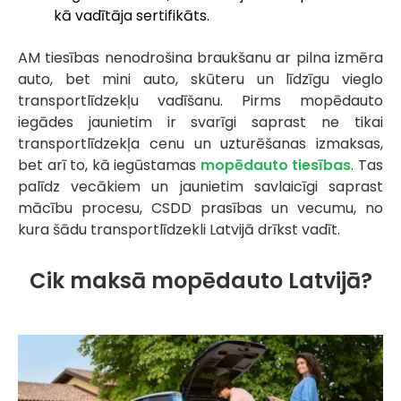
kā vadītāja sertifikāts.
AM tiesības nenodrošina braukšanu ar pilna izmēra
auto, bet mini auto, skūteru un līdzīgu vieglo
transportlīdzekļu vadīšanu. Pirms mopēdauto
iegādes jaunietim ir svarīgi saprast ne tikai
transportlīdzekļa cenu un uzturēšanas izmaksas,
bet arī to, kā iegūstamas
mopēdauto tiesības
. Tas
palīdz vecākiem un jaunietim savlaicīgi saprast
mācību procesu, CSDD prasības un vecumu, no
kura šādu transportlīdzekli Latvijā drīkst vadīt.
Cik maksā mopēdauto Latvijā?