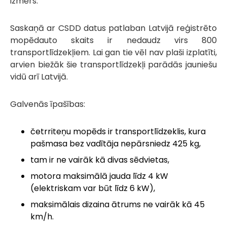
izmērs.
Saskaņā ar CSDD datus patlaban Latvijā reģistrēto
mopēdauto skaits ir nedaudz virs 800
transportlīdzekļiem. Lai gan tie vēl nav plaši izplatīti,
arvien biežāk šie transportlīdzekļi parādās jauniešu
vidū arī Latvijā.
Galvenās īpašības:
četrriteņu mopēds ir transportlīdzeklis, kura
pašmasa bez vadītāja nepārsniedz 425 kg,
tam ir ne vairāk kā divas sēdvietas,
motora maksimālā jauda līdz 4 kW
(elektriskam var būt līdz 6 kW),
maksimālais dizaina ātrums ne vairāk kā 45
km/h.