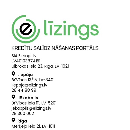
SIA Elizings.lv
LV40103874151
Ulbrokas iela 23, Rīga, LV-1021
Liepāja
Brīvības 13/15, LV-3401
liepaja@elizings.lv
28 44 88 99
Jēkabpils
Brīvības iela 111, LV-5201
jekabpils@elizings.lv
28 300 002
Rīga
Merķeļa iela 21
,
LV
-
1011